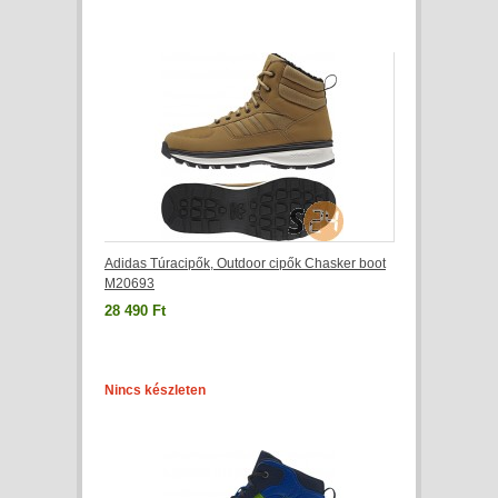
Adidas Túracipők, Outdoor cipők Chasker boot
M20693
28 490 Ft
Nincs készleten