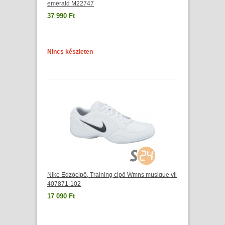
emerald M22747
37 990 Ft
Nincs készleten
Nike Edzőcipő, Training cipő Wmns musique vii
407871-102
17 090 Ft