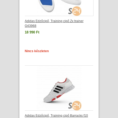
Adidas Edzőcipő, Training cipő Zx trainer
G43968
18 990 Ft
Nincs készleten
Adidas Edzőcipő, Training cipő Barracks f10