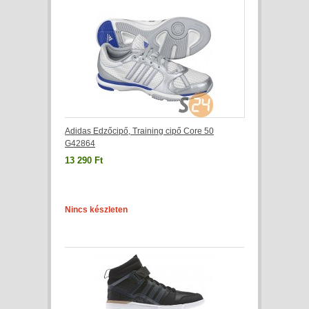
Adidas Edzőcipő, Training cipő Core 50
G42864
13 290 Ft
Nincs készleten