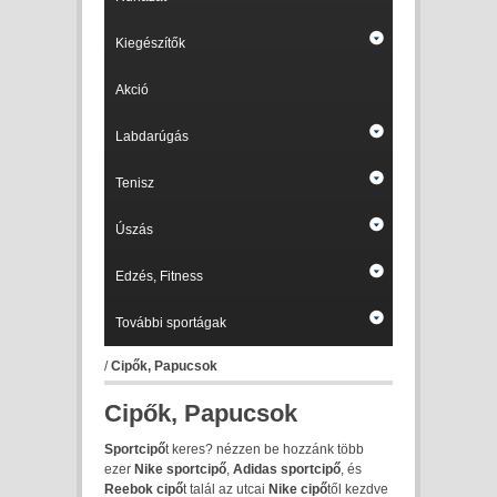
Kiegészítők
Akció
Labdarúgás
Tenisz
Úszás
Edzés, Fitness
További sportágak
/
Cipők, Papucsok
Cipők, Papucsok
Sportcipő
t keres? nézzen be hozzánk több
ezer
Nike sportcipő
,
Adidas sportcipő
, és
Reebok cipő
t talál az utcai
Nike cipő
től kezdve