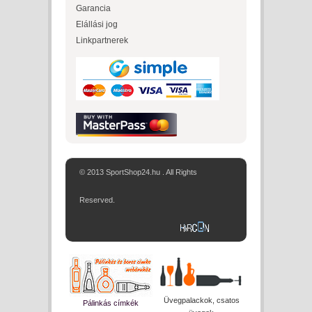
Garancia
Elállási jog
Linkpartnerek
© 2013 SportShop24.hu . All Rights
Reserved.
Üvegpalackok, csatos
Pálinkás címkék