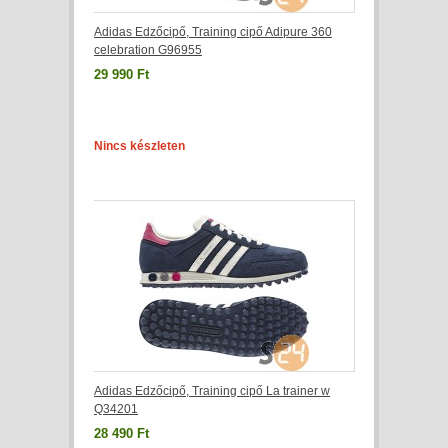
Adidas Edzőcipő, Training cipő Adipure 360
celebration G96955
29 990 Ft
Nincs készleten
Adidas Edzőcipő, Training cipő La trainer w
Q34201
28 490 Ft