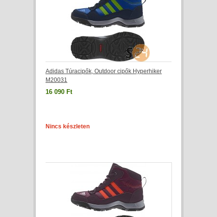
Adidas Túracipők, Outdoor cipők Hyperhiker
M20031
16 090 Ft
Nincs készleten