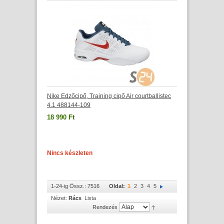
Nike Edzőcipő, Training cipő Air courtballistec
4.1 488144-109
18 990 Ft
Nincs készleten
1-24-ig Össz.: 7516
Oldal:
1
2
3
4
5
Nézet:
Rács
Lista
Rendezés