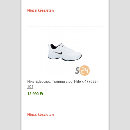
Nincs készleten
Nike Edzőcipő, Training cipő T-lite x 477692-
104
12 990 Ft
Nincs készleten