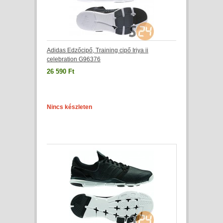
Adidas Edzőcipő, Training cipő Iriya ii
celebration G96376
26 590 Ft
Nincs készleten