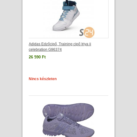
Adidas Edzőcipő, Training cipő Iriya ii
celebration G96374
26 590 Ft
Nincs készleten