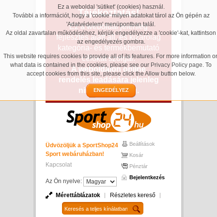
Ez a weboldal 'sütiket' (cookies) használ.
Tájékoztatás!
További a információt, hogy a 'cookie' milyen adatokat tárol az Ön gépén az
'Adatvédelem' menüpontban talál.
Ez a weboldal jelenleg
Az oldal zavartalan működéséhez, kérjük engedélyezze a 'cookie'-kat, kattintson
fejlesztés alatt áll, és kizárólag
az engedélyezés gombra.
kategória- és termékbemutató
This website requires cookies to provide all of its features. For more information o
célokat szolgál.
what data is contained in the cookies, please see our
Privacy Policy page
. To
A weboldalon online
accept cookies from this site, please click the Allow button below.
rendelés leadására jelenleg
nincs lehetőség.
ENGEDÉLYEZ
Beállítások
Üdvözöljük a SportShop24
Sport webáruházban!
Kosár
Kapcsolat
Pénztár
Bejelentkezés
Az Ön nyelve:
Mérettáblázatok
Részletes kereső