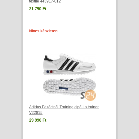
textile 443917-012
21 790 Ft
Nincs készleten
Adidas Edzőcipő, Training cipő La trainer
V22815
29 990 Ft