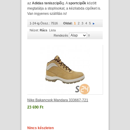
az
Adidas teniszcipő
ig. A
sportcipők
között
megtalálja a stoplisokat, a kézilabda cipőket is.
Van ingyenes szállítás is!
1-24-ig Össz.: 7516
Oldal:
1
2
3
4
5
Nézet:
Rács
Lista
Rendezés
Nike Bakancsok Mandara 333667-721
23 690 Ft
Nincs készleten