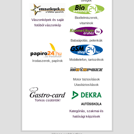
üvegek
Bioélelmiszerek,
Vászonképek és saját
vitaminok
fotóból vászonkép
Babaápolás, pelenkák
Mobiltelefon, tartozékok
Irodaszerek, papírok
Motor biztosítások
Utasbiztosítások
Torkos csütörtök!
Kategóriás, szakmai és
hatósági képzések