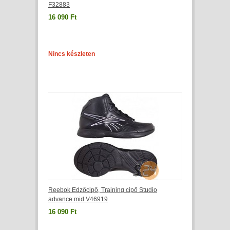
F32883
16 090 Ft
Nincs készleten
Reebok Edzőcipő, Training cipő Studio
advance mid V46919
16 090 Ft