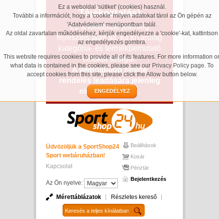
Ez a weboldal 'sütiket' (cookies) használ.
Tájékoztatás!
További a információt, hogy a 'cookie' milyen adatokat tárol az Ön gépén az
'Adatvédelem' menüpontban talál.
Ez a weboldal jelenleg
Az oldal zavartalan működéséhez, kérjük engedélyezze a 'cookie'-kat, kattintson
fejlesztés alatt áll, és kizárólag
az engedélyezés gombra.
kategória- és termékbemutató
This website requires cookies to provide all of its features. For more information o
célokat szolgál.
what data is contained in the cookies, please see our
Privacy Policy page
. To
A weboldalon online
accept cookies from this site, please click the Allow button below.
rendelés leadására jelenleg
nincs lehetőség.
ENGEDÉLYEZ
Beállítások
Üdvözöljük a SportShop24
Sport webáruházban!
Kosár
Kapcsolat
Pénztár
Bejelentkezés
Az Ön nyelve:
Mérettáblázatok
Részletes kereső