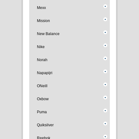
Mexx
Mission
New Balance
Nike
Norah
Napapijri
ONeill
Oxbow
Puma
Quiksilver
Reebok