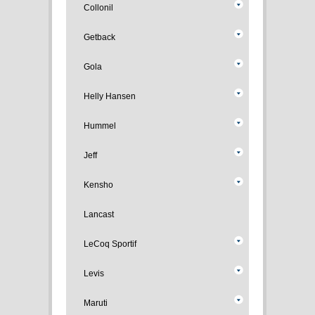
Collonil
Getback
Gola
Helly Hansen
Hummel
Jeff
Kensho
Lancast
LeCoq Sportif
Levis
Maruti