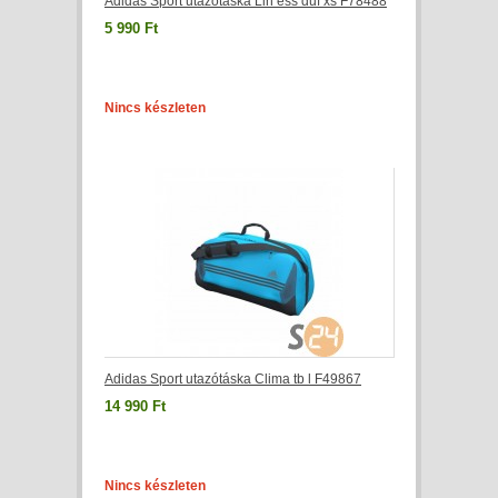
Adidas Sport utazótáska Lin ess duf xs F78488
5 990 Ft
Nincs készleten
Adidas Sport utazótáska Clima tb l F49867
14 990 Ft
Nincs készleten