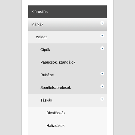
Kiárusítás
Márkák
Adidas
Cipők
Papucsok, szandálok
Ruházat
Sportfelszerelések
Táskák
Divattáskák
Hátizsákok