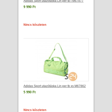
Adidas Sport utazótáska Lin per tb l M67877
9 990 Ft
Nincs készleten
Adidas Sport utazótáska Lin per tb xs M67862
5 990 Ft
Nincs készleten