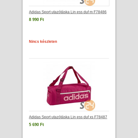
Adidas Sport utazótáska Lin ess duf m F78486
8 990 Ft
Nincs készleten
Adidas Sport utazótáska Lin ess duf xs F78487
5 690 Ft