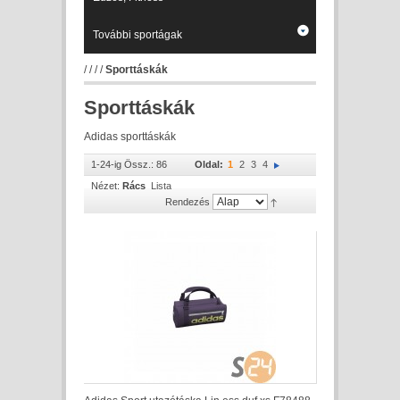
További sportágak
/
/
/
/
Sporttáskák
Sporttáskák
Adidas sporttáskák
1-24-ig Össz.: 86
Oldal:
1
2
3
4
Nézet:
Rács
Lista
Rendezés