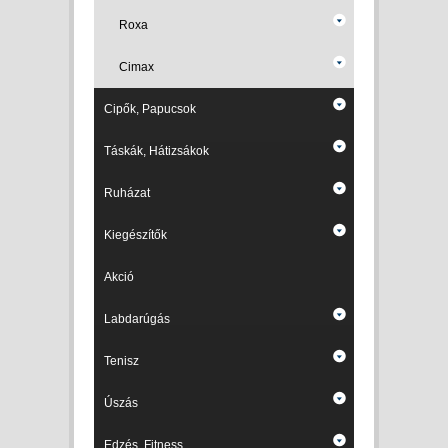
Roxa
Cimax
Cipők, Papucsok
Táskák, Hátizsákok
Ruházat
Kiegészítők
Akció
Labdarúgás
Tenisz
Úszás
Edzés, Fitness