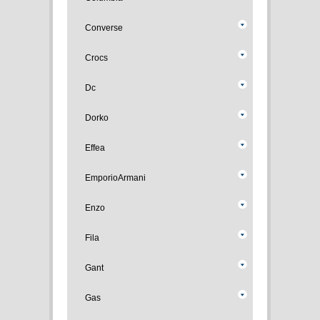
Converse
Crocs
Dc
Dorko
Effea
EmporioArmani
Enzo
Fila
Gant
Gas