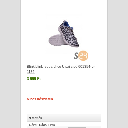
Blink blink leopard ice Utcai cipö 601354-L-
1135
3 999 Ft
Nincs készleten
9 termék
Nézet:
Rács
Lista