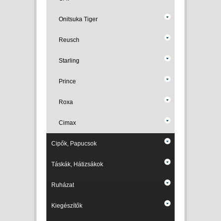
Onitsuka Tiger
Reusch
Starling
Prince
Roxa
Cimax
Cipők, Papucsok
Táskák, Hátizsákok
Ruházat
Kiegészítők