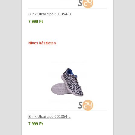
Blink Utcai cipö 601354-B
7 999 Ft
Nincs készleten
Blink Utcai cipö 601354-L
7 999 Ft