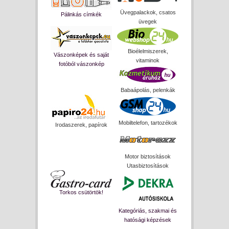
Üvegpalackok, csatos
Pálinkás címkék
üvegek
Bioélelmiszerek,
Vászonképek és saját
vitaminok
fotóból vászonkép
Babaápolás, pelenkák
Mobiltelefon, tartozékok
Irodaszerek, papírok
Motor biztosítások
Utasbiztosítások
Torkos csütörtök!
Kategóriás, szakmai és
hatósági képzések