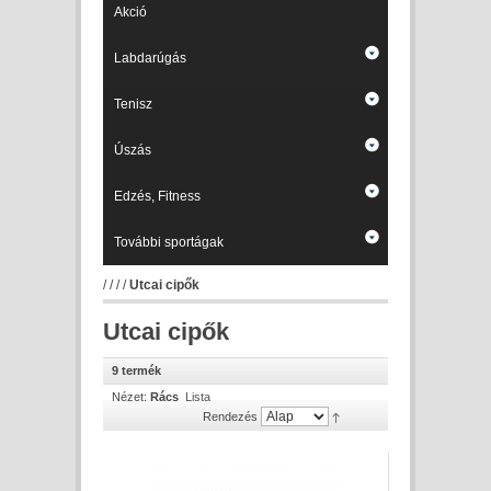
Akció
Labdarúgás
Tenisz
Úszás
Edzés, Fitness
További sportágak
/
/
/
/
Utcai cipők
Utcai cipők
9 termék
Nézet:
Rács
Lista
Rendezés