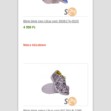
Blink blink cipo Utcai cipö 300817A-0020
4 999 Ft
Nincs készleten
Blink blink zebra Utcai cipö 601354-B-1085