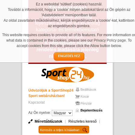
Ez a weboldal 'sütiket' (cookies) használ.
Tájékoztatás!
További a információt, hogy a 'cookie' milyen adatokat tárol az Ön gépén az
'Adatvédelem' menüpontban talál.
Ez a weboldal jelenleg
Az oldal zavartalan működéséhez, kérjük engedélyezze a 'cookie'-kat, kattintson
fejlesztés alatt áll, és kizárólag
az engedélyezés gombra.
kategória- és termékbemutató
This website requires cookies to provide all of its features. For more information o
célokat szolgál.
what data is contained in the cookies, please see our
Privacy Policy page
. To
A weboldalon online
accept cookies from this site, please click the Allow button below.
rendelés leadására jelenleg
nincs lehetőség.
ENGEDÉLYEZ
Beállítások
Üdvözöljük a SportShop24
Sport webáruházban!
Kosár
Kapcsolat
Pénztár
Bejelentkezés
Az Ön nyelve:
Mérettáblázatok
Részletes kereső