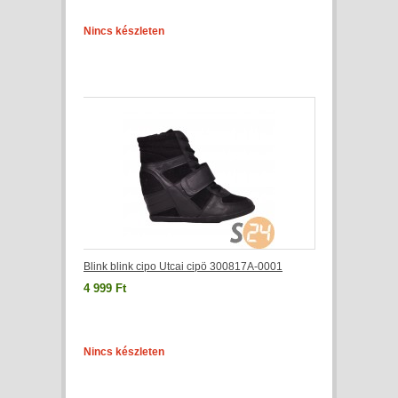
Nincs készleten
Blink blink cipo Utcai cipö 300817A-0001
4 999 Ft
Nincs készleten