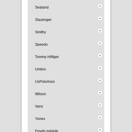
Sealand
Slazenger
Smithy
Speedo
Tommy Hilfiger
Umbro
UsPoloAssn
Wilson
Vans
Yonex
Egyéb márkák