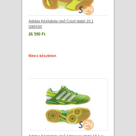
Adidas Kézilabda cipő Court stabil 10.1
G96430
26 590 Ft
Nincs készleten