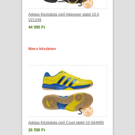
Adidas Kézilabda cipő Adipower stabil 10.0
V21249
44 990 Ft
Nincs készleten
Adidas Kézilabda cipő Court stabil 10 G64995
26 590 Ft