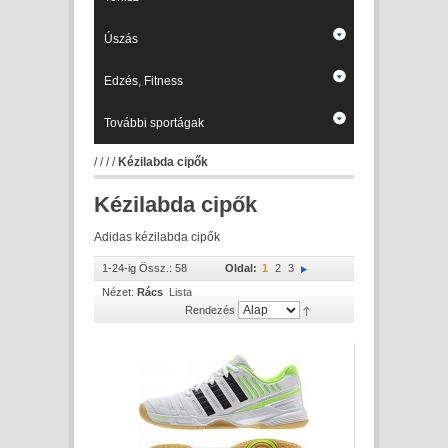
Úszás
Edzés, Fitness
További sportágak
/
/
/
/
Kézilabda cipők
Kézilabda cipők
Adidas kézilabda cipők
1-24-ig Össz.: 58
Oldal:
1
2
3
Nézet:
Rács
Lista
Rendezés