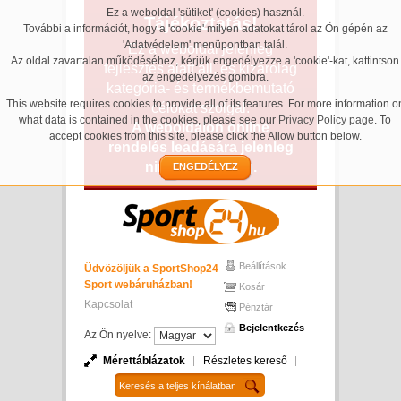
Ez a weboldal 'sütiket' (cookies) használ.
Tájékoztatás!
További a információt, hogy a 'cookie' milyen adatokat tárol az Ön gépén az
'Adatvédelem' menüpontban talál.
Ez a weboldal jelenleg
Az oldal zavartalan működéséhez, kérjük engedélyezze a 'cookie'-kat, kattintson
fejlesztés alatt áll, és kizárólag
az engedélyezés gombra.
kategória- és termékbemutató
This website requires cookies to provide all of its features. For more information o
célokat szolgál.
what data is contained in the cookies, please see our
Privacy Policy page
. To
A weboldalon online
accept cookies from this site, please click the Allow button below.
rendelés leadására jelenleg
nincs lehetőség.
ENGEDÉLYEZ
Beállítások
Üdvözöljük a SportShop24
Sport webáruházban!
Kosár
Kapcsolat
Pénztár
Bejelentkezés
Az Ön nyelve:
Mérettáblázatok
Részletes kereső