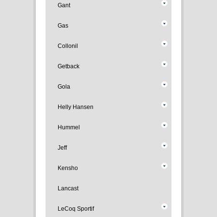
Gant
Gas
Collonil
Getback
Gola
Helly Hansen
Hummel
Jeff
Kensho
Lancast
LeCoq Sportif