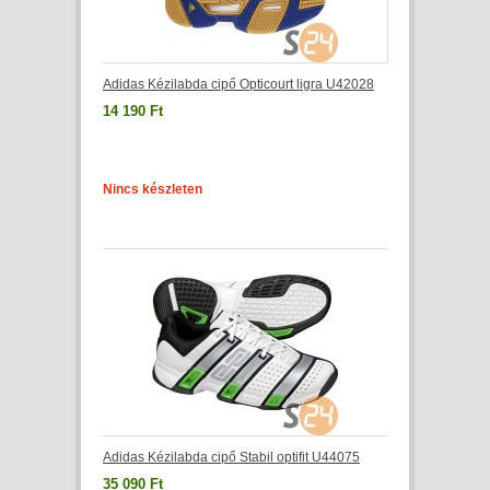
Adidas Kézilabda cipő Opticourt ligra U42028
14 190 Ft
Nincs készleten
Adidas Kézilabda cipő Stabil optifit U44075
35 090 Ft