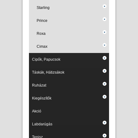
Starling
Prince
Roxa
Cimax
Cipők, Papucsok
Táskák, Hátizsákok
Ruházat
Kiegészítők
Akció
Labdarúgás
Tenisz