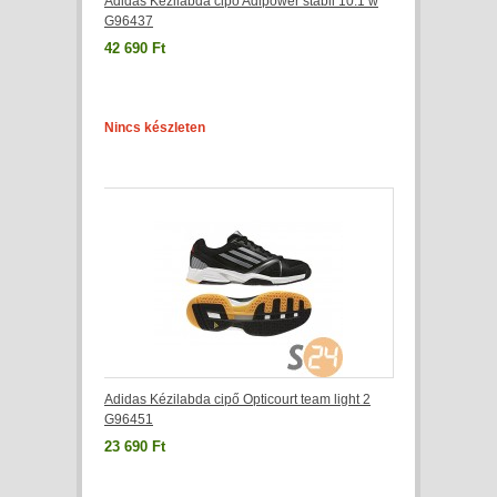
Adidas Kézilabda cipő Adipower stabil 10.1 w
G96437
42 690 Ft
Nincs készleten
Adidas Kézilabda cipő Opticourt team light 2
G96451
23 690 Ft