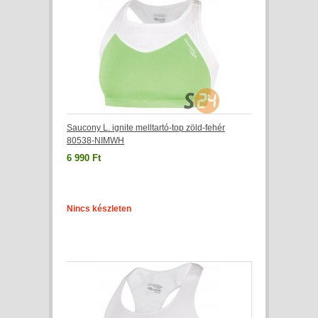
Saucony L. ignite melltartó-top zöld-fehér
80538-NIMWH
6 990 Ft
Nincs készleten