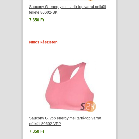
Saucony G. energy melltartó-top varrat nélküli
fekete 80602-BK
7 350 Ft
Nincs készleten
Saucony G. vpp energy melltartó-top varrat
nélküli 80602-VPP
7 350 Ft