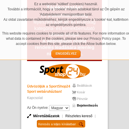
Ez a weboldal 'sütiket' (cookies) használ.
Tájékoztatás!
További a információt, hogy a 'cookie' milyen adatokat tárol az Ön gépén az
'Adatvédelem' menüpontban talál.
Ez a weboldal jelenleg
Az oldal zavartalan működéséhez, kérjük engedélyezze a 'cookie'-kat, kattintson
fejlesztés alatt áll, és kizárólag
az engedélyezés gombra.
kategória- és termékbemutató
This website requires cookies to provide all of its features. For more information o
célokat szolgál.
what data is contained in the cookies, please see our
Privacy Policy page
. To
A weboldalon online
accept cookies from this site, please click the Allow button below.
rendelés leadására jelenleg
nincs lehetőség.
ENGEDÉLYEZ
Beállítások
Üdvözöljük a SportShop24
Sport webáruházban!
Kosár
Kapcsolat
Pénztár
Bejelentkezés
Az Ön nyelve:
Mérettáblázatok
Részletes kereső