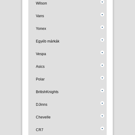
Wilson
Vans
Yonex
Egyéb márkák
Vespa
Asics
Polar
BritishKnights
DJinns
Chevelle
CR7