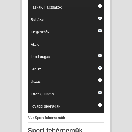
Táskák, Hátizsákok
Ruházat
Kiegészítők
Akció
Labdarúgás
Tenisz
Úszás
Edzés, Fitness
További sportágak
/
/
/
/
Sport fehérneműk
Sport fehérneműk