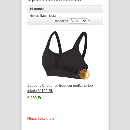
16 termék
Nézet:
Rács
Lista
Rendezés
Saucony C. bounce trouncer melltartó-top
fekete 81198-BK
9 290 Ft
Nincs készleten