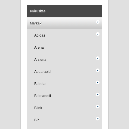
Kiárusítás
Márkák
Adidas
Arena
Ars una
Aquarapid
Babolat
Belmanetti
Blink
BP