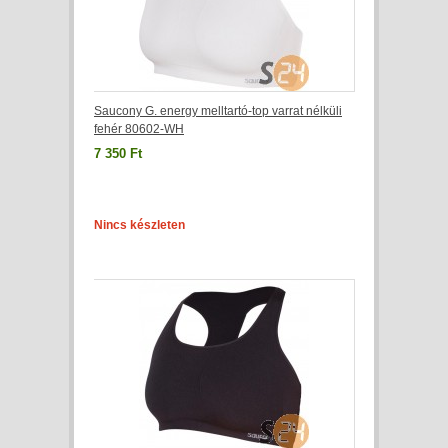
Saucony G. energy melltartó-top varrat nélküli
fehér 80602-WH
7 350 Ft
Nincs készleten