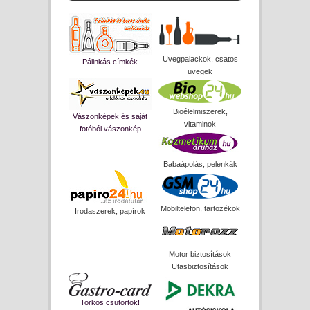
Üvegpalackok, csatos
Pálinkás címkék
üvegek
Bioélelmiszerek,
Vászonképek és saját
vitaminok
fotóból vászonkép
Babaápolás, pelenkák
Mobiltelefon, tartozékok
Irodaszerek, papírok
Motor biztosítások
Utasbiztosítások
Torkos csütörtök!