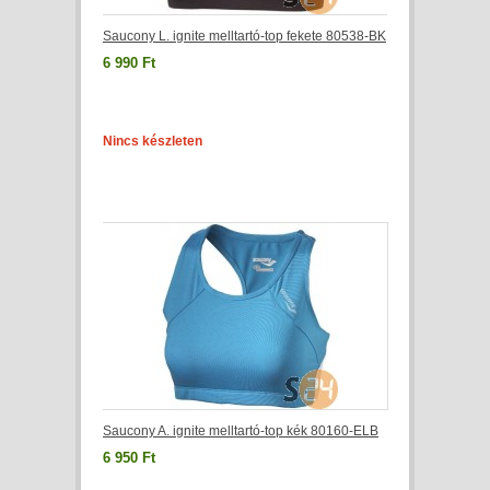
Saucony L. ignite melltartó-top fekete 80538-BK
6 990 Ft
Nincs készleten
Saucony A. ignite melltartó-top kék 80160-ELB
6 950 Ft