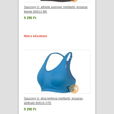
Saucony U. athlete avenger melltartó, kosaras
fekete 80612-BK
9 290 Ft
Nincs készleten
Saucony U. diva believa melltartó, kosaras,
állítható 80616-STE
9 290 Ft