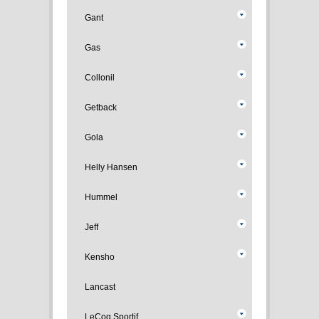
Gant
Gas
Collonil
Getback
Gola
Helly Hansen
Hummel
Jeff
Kensho
Lancast
LeCoq Sportif