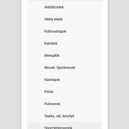
Aláöltözetek
Atléta trikók
Futónadrágok
Kabátok
Melegítők
Mezek, Sportmezek
Nadrágok
Pólók
Pulóverek
Sapka, sál, kesztyű
Sport fehérneműk