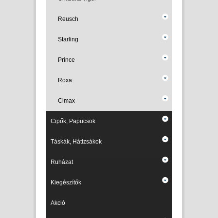
Reusch
Starling
Prince
Roxa
Cimax
Cipők, Papucsok
Táskák, Hátizsákok
Ruházat
Kiegészítők
Akció