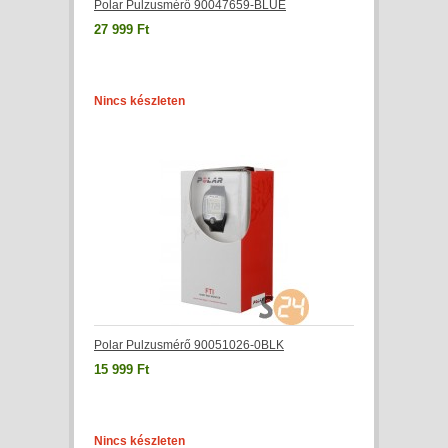
Polar Pulzusmérő 90047659-BLUE
27 999 Ft
Nincs készleten
Polar Pulzusmérő 90051026-0BLK
15 999 Ft
Nincs készleten