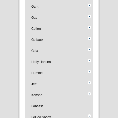
Gant
Gas
Collonil
Getback
Gola
Helly Hansen
Hummel
Jeff
Kensho
Lancast
LeCoq Sportif