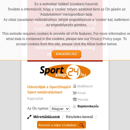
Ez a weboldal 'sütiket' (cookies) használ.
Tájékoztatás!
További a információt, hogy a 'cookie' milyen adatokat tárol az Ön gépén az
'Adatvédelem' menüpontban talál.
Ez a weboldal jelenleg
Az oldal zavartalan működéséhez, kérjük engedélyezze a 'cookie'-kat, kattintson
fejlesztés alatt áll, és kizárólag
az engedélyezés gombra.
kategória- és termékbemutató
This website requires cookies to provide all of its features. For more information o
célokat szolgál.
what data is contained in the cookies, please see our
Privacy Policy page
. To
A weboldalon online
accept cookies from this site, please click the Allow button below.
rendelés leadására jelenleg
nincs lehetőség.
ENGEDÉLYEZ
Beállítások
Üdvözöljük a SportShop24
Sport webáruházban!
Kosár
Kapcsolat
Pénztár
Bejelentkezés
Az Ön nyelve:
Mérettáblázatok
Részletes kereső