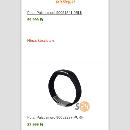
Polar Pulzusmérő 90051341-0BLK
59 999 Ft
Nincs készleten
Polar Pulzusmérő 90052237-PURP
27 999 Ft