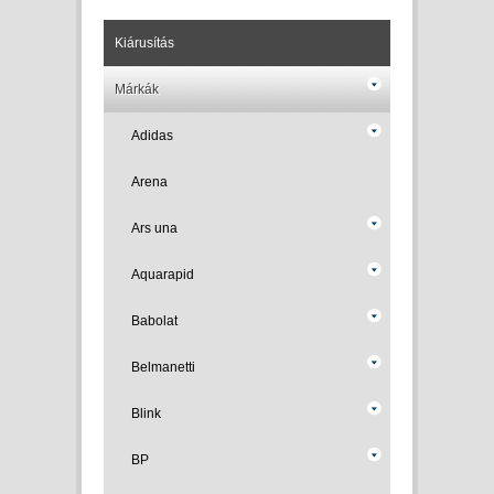
Kiárusítás
Márkák
Adidas
Arena
Ars una
Aquarapid
Babolat
Belmanetti
Blink
BP