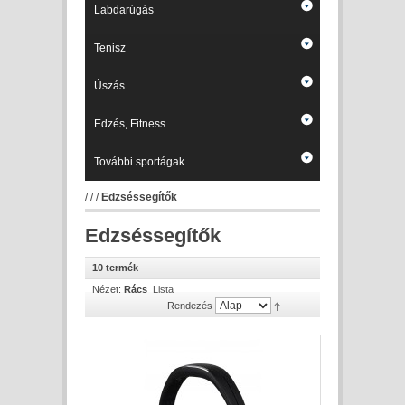
Labdarúgás
Tenisz
Úszás
Edzés, Fitness
További sportágak
/
/
/
Edzséssegítők
Edzséssegítők
10 termék
Nézet:
Rács
Lista
Rendezés