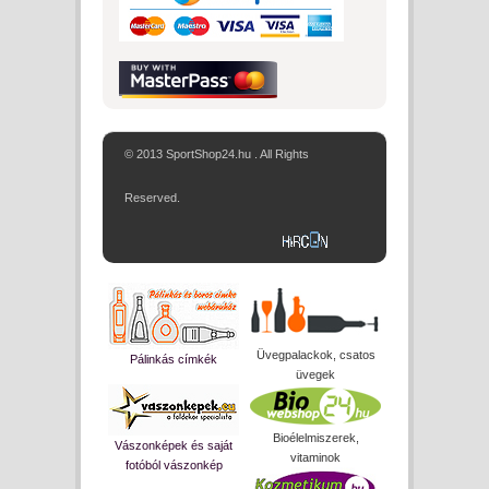
© 2013 SportShop24.hu . All Rights
Reserved.
Üvegpalackok, csatos
Pálinkás címkék
üvegek
Bioélelmiszerek,
Vászonképek és saját
vitaminok
fotóból vászonkép