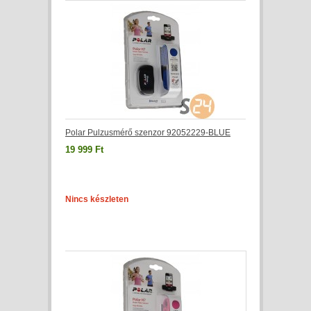
Polar Pulzusmérő szenzor 92052229-BLUE
19 999 Ft
Nincs készleten