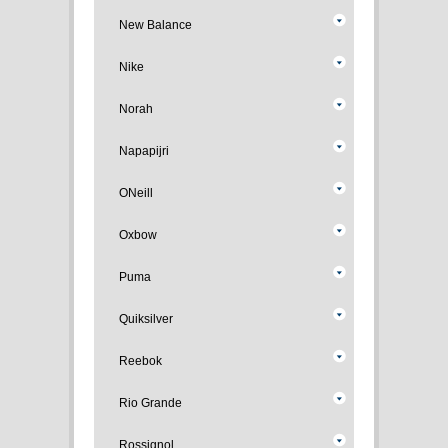
New Balance
Nike
Norah
Napapijri
ONeill
Oxbow
Puma
Quiksilver
Reebok
Rio Grande
Rossignol