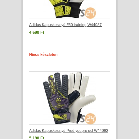
Adidas Kapuskesztyű F50 training W44087
4 690 Ft
Nincs készleten
Adidas Kapuskesztyű Pred youpro ucl W44092
5 190 Ft