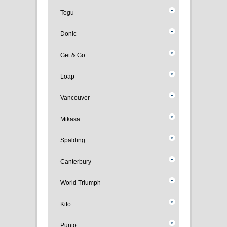
Togu
Donic
Get & Go
Loap
Vancouver
Mikasa
Spalding
Canterbury
World Triumph
Kito
Punto