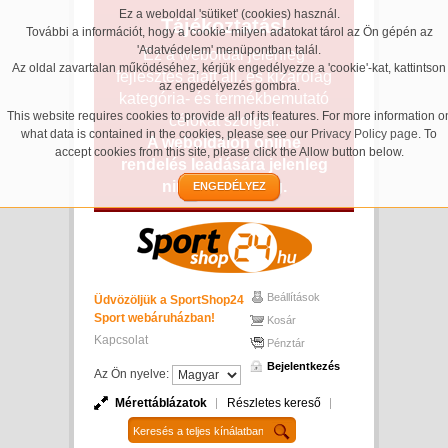
Ez a weboldal 'sütiket' (cookies) használ.
Tájékoztatás!
További a információt, hogy a 'cookie' milyen adatokat tárol az Ön gépén az
'Adatvédelem' menüpontban talál.
Ez a weboldal jelenleg
Az oldal zavartalan működéséhez, kérjük engedélyezze a 'cookie'-kat, kattintson
fejlesztés alatt áll, és kizárólag
az engedélyezés gombra.
kategória- és termékbemutató
This website requires cookies to provide all of its features. For more information o
célokat szolgál.
what data is contained in the cookies, please see our
Privacy Policy page
. To
A weboldalon online
accept cookies from this site, please click the Allow button below.
rendelés leadására jelenleg
nincs lehetőség.
ENGEDÉLYEZ
Beállítások
Üdvözöljük a SportShop24
Sport webáruházban!
Kosár
Kapcsolat
Pénztár
Bejelentkezés
Az Ön nyelve:
Mérettáblázatok
Részletes kereső