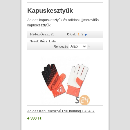
Kapuskesztyűk
Adidas kapuskesztyűk és adidas ujjmerevítős
kapuskesztyűk
1-24-ig Össz.: 25
Oldal:
1
2
Nézet:
Rács
Lista
Rendezés
Adidas Kapuskesztyű F50 training G73437
4 990 Ft