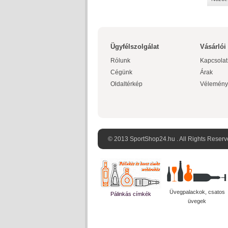
Ügyfélszolgálat
Vásárlói
Rólunk
Kapcsolat
Cégünk
Árak
Oldaltérkép
Vélemény
© 2013 SportShop24.hu . All Rights Reserv
Üvegpalackok, csatos
Pálinkás címkék
üvegek