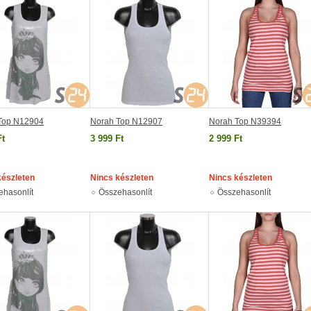
Top N12904
Norah Top N12907
Norah Top N39394
Ft
3 999 Ft
2 999 Ft
készleten
Nincs készleten
Nincs készleten
ehasonlít
Összehasonlít
Összehasonlít