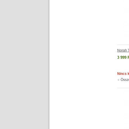
Norah 
3 999 
Nincs 
Össz