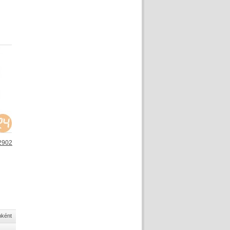
12902
nként