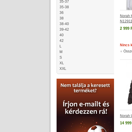
35-37
35-38
36
Norah H
38
N1291
38-40
2 999 
39-42
40
42
Nincs 
L
Össz
M
S
XL
XXL
Norah 
14 999