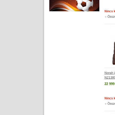
Nincs 
Össz
Norah j
N2138
22 999
Nincs 
Össz