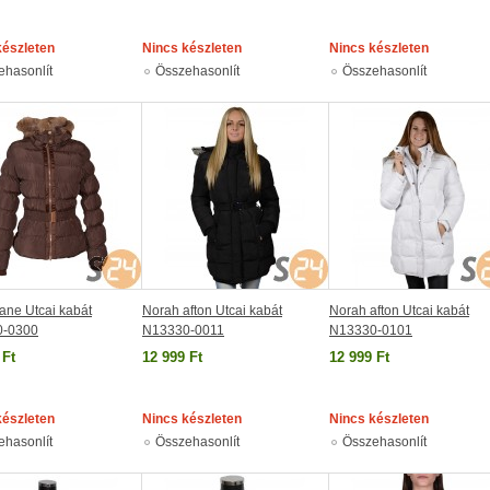
készleten
Nincs készleten
Nincs készleten
ehasonlít
Összehasonlít
Összehasonlít
ane Utcai kabát
Norah afton Utcai kabát
Norah afton Utcai kabát
0-0300
N13330-0011
N13330-0101
 Ft
12 999 Ft
12 999 Ft
készleten
Nincs készleten
Nincs készleten
ehasonlít
Összehasonlít
Összehasonlít