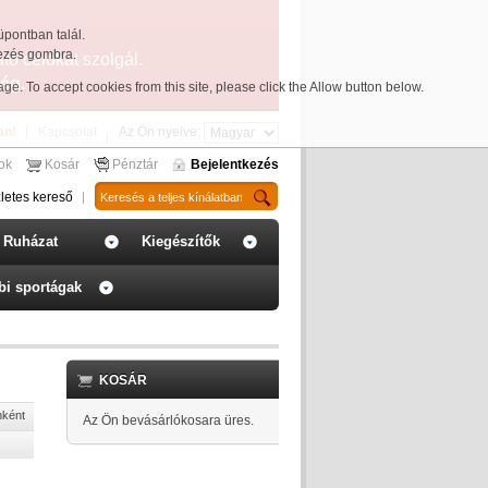
üpontban talál.
yezés gombra.
ató célokat szolgál.
ég.
page
. To accept cookies from this site, please click the Allow button below.
an!
Kapcsolat
Az Ön nyelve:
sok
Kosár
Pénztár
Bejelentkezés
letes kereső
Ruházat
Kiegészítők
bi sportágak
KOSÁR
nként
Az Ön bevásárlókosara üres.