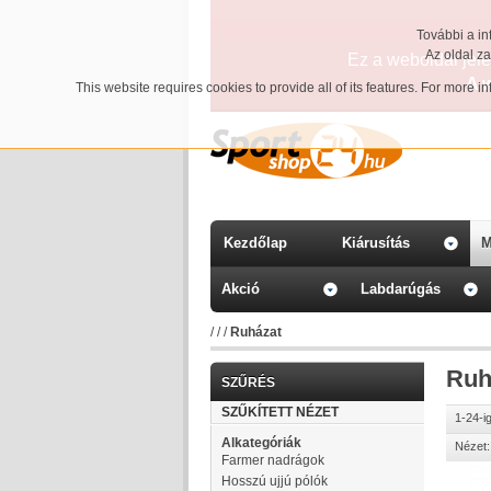
További a in
Az oldal z
Ez a weboldal jelen
A 
This website requires cookies to provide all of its features. For more 
Kezdőlap
Kiárusítás
M
Akció
Labdarúgás
/
/
/
Ruházat
Ruh
SZŰRÉS
SZŰKÍTETT NÉZET
1-24-i
Alkategóriák
Nézet:
Farmer nadrágok
Hosszú ujjú pólók