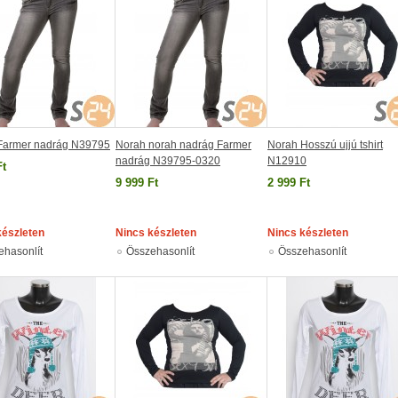
Farmer nadrág N39795
Norah norah nadrág Farmer
Norah Hosszú ujjú tshirt
nadrág N39795-0320
N12910
Ft
9 999 Ft
2 999 Ft
készleten
Nincs készleten
Nincs készleten
ehasonlít
Összehasonlít
Összehasonlít