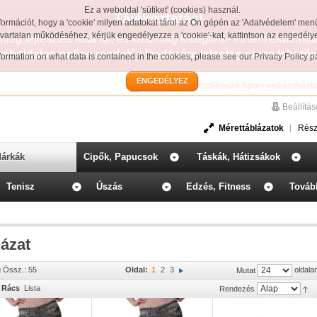
Ez a weboldal 'sütiket' (cookies) használ.
Tájékoztatás!
formációt, hogy a 'cookie' milyen adatokat tárol az Ön gépén az 'Adatvédelem' men
avartalan működéséhez, kérjük engedélyezze a 'cookie'-kat, kattintson az engedél
leg fejlesztés alatt áll, és kizárólag kategória- és termékbemut
weboldalon online rendelés leadására jelenleg nincs lehetős
information on what data is contained in the cookies, please see our
Privacy Policy 
ENGEDÉLYEZ
Üdvözöljük a SportShop24 Sport webáruházb
Beállítá
Mérettáblázatok
Rész
árkák
Cipők, Papucsok
Táskák, Hátizsákok
Tenisz
Úszás
Edzés, Fitness
Továb
ázat
g Össz.: 55
Oldal:
1
2
3
oldala
Mutat
Rács
Lista
Rendezés