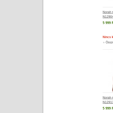
Norah n
N1290
5 999 
Nincs 
Össz
Norah n
N1291
5 999 