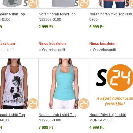
orah t-shirt Top
Norah norah t-shirt Top
Norah norah triko Top N39
4-0100
N12907-0100
0300
Ft
2 999 Ft
6 999 Ft
készleten
Nincs készleten
Nincs készleten
ehasonlít
Összehasonlít
Összehasonlít
orah t-shirt Top
Norah norah t-shirt Top
Norah Rövid ujjú t shirt
3-0100
N12906-0300
MUNKAPOLO
Ft
7 999 Ft
4 999 Ft