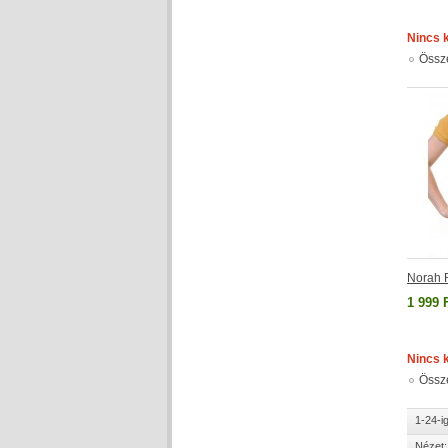
Nincs 
Össz
Norah 
1 999 
Nincs 
Össz
1-24-i
Nézet: