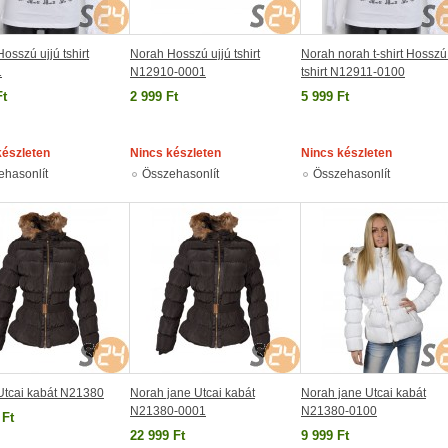
osszú ujjú tshirt
Norah Hosszú ujjú tshirt
Norah norah t-shirt Hosszú
1
N12910-0001
tshirt N12911-0100
Ft
2 999 Ft
5 999 Ft
készleten
Nincs készleten
Nincs készleten
ehasonlít
Összehasonlít
Összehasonlít
Utcai kabát N21380
Norah jane Utcai kabát
Norah jane Utcai kabát
N21380-0001
N21380-0100
 Ft
22 999 Ft
9 999 Ft