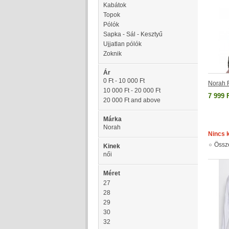
Kabátok
Topok
Pólók
Sapka - Sál - Kesztyű
Ujjatlan pólók
Zoknik
Ár
0 Ft
-
10 000 Ft
Norah 
10 000 Ft
-
20 000 Ft
7 999 
20 000 Ft
and above
Márka
Norah
Nincs 
Össz
Kinek
női
Méret
27
28
29
30
32