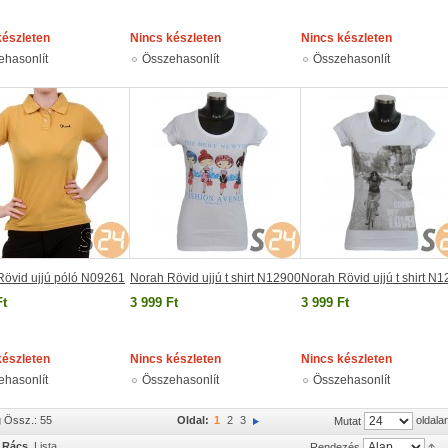
készleten
Nincs készleten
Nincs készleten
ehasonlít
Összehasonlít
Összehasonlít
Rövid ujjú póló N09261
Norah Rövid ujjú t shirt N12900
Norah Rövid ujjú t shirt N
Ft
3 999 Ft
3 999 Ft
készleten
Nincs készleten
Nincs készleten
ehasonlít
Összehasonlít
Összehasonlít
g Össz.: 55
Oldal:
1
2
3
oldala
Mutat
Rács
Lista
Rendezés