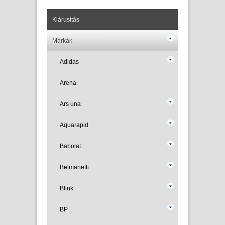
Kiárusítás
Márkák
Adidas
Arena
Ars una
Aquarapid
Babolat
Belmanetti
Blink
BP