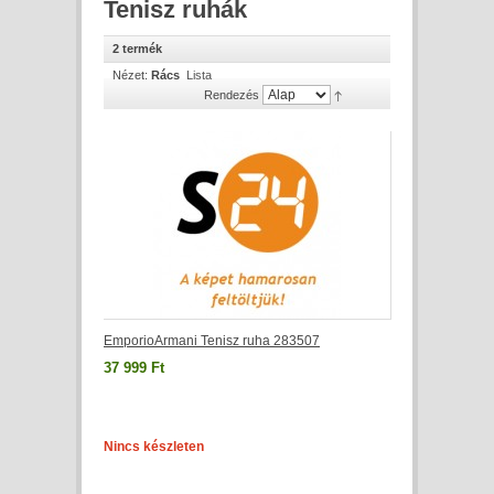
Tenisz ruhák
2 termék
Nézet:
Rács
Lista
Rendezés
EmporioArmani Tenisz ruha 283507
37 999 Ft
Nincs készleten