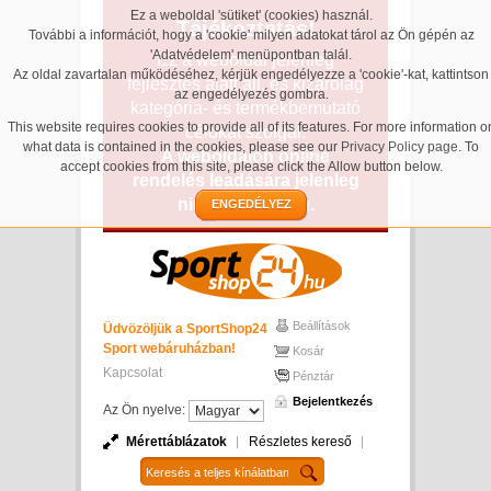
Ez a weboldal 'sütiket' (cookies) használ.
Tájékoztatás!
További a információt, hogy a 'cookie' milyen adatokat tárol az Ön gépén az
'Adatvédelem' menüpontban talál.
Ez a weboldal jelenleg
Az oldal zavartalan működéséhez, kérjük engedélyezze a 'cookie'-kat, kattintson
fejlesztés alatt áll, és kizárólag
az engedélyezés gombra.
kategória- és termékbemutató
This website requires cookies to provide all of its features. For more information o
célokat szolgál.
what data is contained in the cookies, please see our
Privacy Policy page
. To
A weboldalon online
accept cookies from this site, please click the Allow button below.
rendelés leadására jelenleg
nincs lehetőség.
ENGEDÉLYEZ
Beállítások
Üdvözöljük a SportShop24
Sport webáruházban!
Kosár
Kapcsolat
Pénztár
Bejelentkezés
Az Ön nyelve:
Mérettáblázatok
Részletes kereső