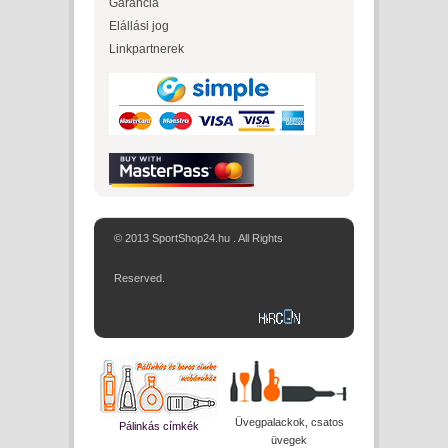
Garancia
Elállási jog
Linkpartnerek
© 2013 SportShop24.hu . All Rights
Reserved.
Üvegpalackok, csatos
Pálinkás címkék
üvegek