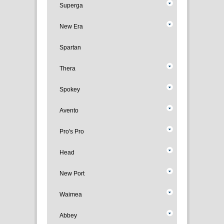
Superga
New Era
Spartan
Thera
Spokey
Avento
Pro's Pro
Head
New Port
Waimea
Abbey