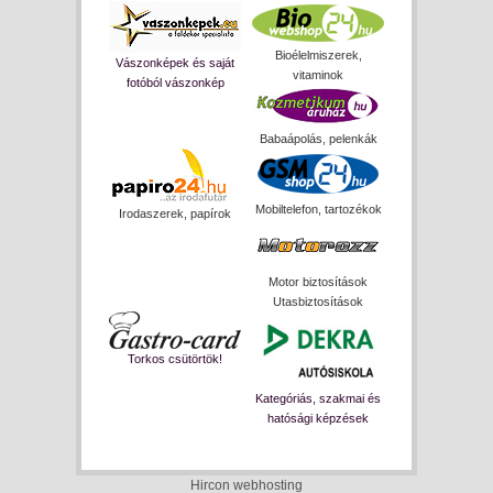
Bioélelmiszerek,
Vászonképek és saját
vitaminok
fotóból vászonkép
Babaápolás, pelenkák
Mobiltelefon, tartozékok
Irodaszerek, papírok
Motor biztosítások
Utasbiztosítások
Torkos csütörtök!
Kategóriás, szakmai és
hatósági képzések
Hircon webhosting