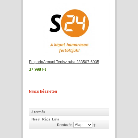
EmporioArmani Tenisz ruha 283507-6935
37 999 Ft
Nincs készleten
2 termék
Nézet:
Rács
Lista
Rendezés