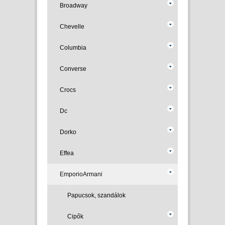
Broadway
Chevelle
Columbia
Converse
Crocs
Dc
Dorko
Effea
EmporioArmani
Papucsok, szandálok
Cipők