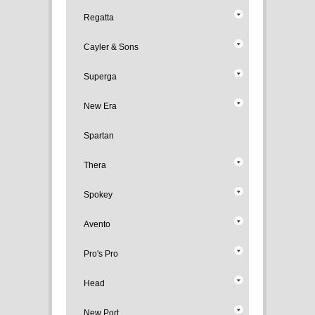
Regatta
Cayler & Sons
Superga
New Era
Spartan
Thera
Spokey
Avento
Pro's Pro
Head
New Port