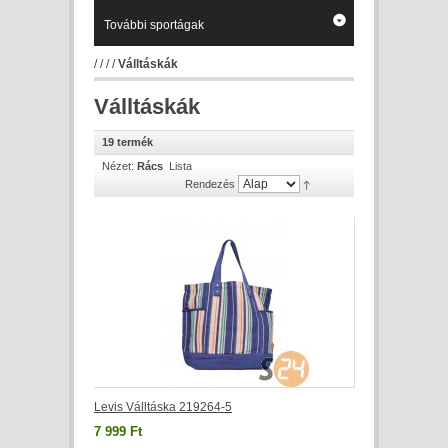
További sportágak
/
/
/
/
Válltáskák
Válltáskák
19 termék
Nézet:
Rács
Lista
Rendezés
Levis Válltáska 219264-5
7 999 Ft