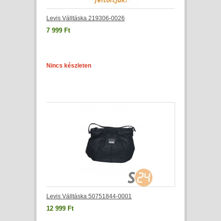
Levis Válltáska 219306-0026
7 999 Ft
Nincs készleten
Levis Válltáska 50751844-0001
12 999 Ft