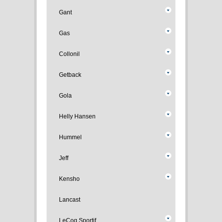
Gant
Gas
Collonil
Getback
Gola
Helly Hansen
Hummel
Jeff
Kensho
Lancast
LeCoq Sportif