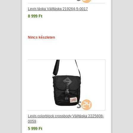
Levis táska Válltáska 219264-5-0017
8 999 Ft
Nincs készleten
Levis colorblock crossbody Válltáska 2225608-
0059
5 999 Ft