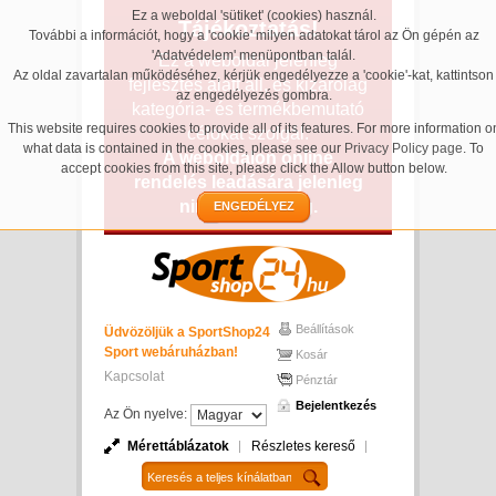
Ez a weboldal 'sütiket' (cookies) használ.
Tájékoztatás!
További a információt, hogy a 'cookie' milyen adatokat tárol az Ön gépén az
'Adatvédelem' menüpontban talál.
Ez a weboldal jelenleg
Az oldal zavartalan működéséhez, kérjük engedélyezze a 'cookie'-kat, kattintson
fejlesztés alatt áll, és kizárólag
az engedélyezés gombra.
kategória- és termékbemutató
This website requires cookies to provide all of its features. For more information o
célokat szolgál.
what data is contained in the cookies, please see our
Privacy Policy page
. To
A weboldalon online
accept cookies from this site, please click the Allow button below.
rendelés leadására jelenleg
nincs lehetőség.
ENGEDÉLYEZ
Beállítások
Üdvözöljük a SportShop24
Sport webáruházban!
Kosár
Kapcsolat
Pénztár
Bejelentkezés
Az Ön nyelve:
Mérettáblázatok
Részletes kereső