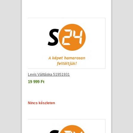
Levis Válltáska 51951931
19 999 Ft
Nincs készleten