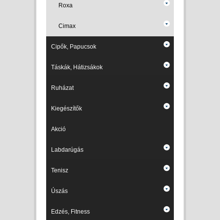
Roxa
Cimax
Cipők, Papucsok
Táskák, Hátizsákok
Ruházat
Kiegészítők
Akció
Labdarúgás
Tenisz
Úszás
Edzés, Fitness