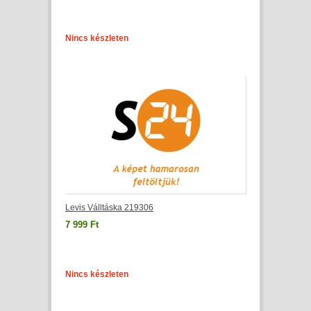
Nincs készleten
Levis Válltáska 219306
7 999 Ft
Nincs készleten