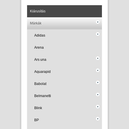
Kiárusítás
Márkák
Adidas
Arena
Ars una
Aquarapid
Babolat
Belmanetti
Blink
BP