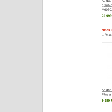
Adida
graphic 
M6030
24 999
Nincs 
Össz
Adidas
Fitness
9 990 