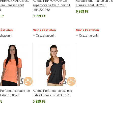
s PERFORMANCE ess
Adidas PERFORMANCE
Adidas Performance sn s-s
tee Fitness t shirt
supernova ss t w Running t
Fitness t shirt S16206
3
shirt Z22962
9 999 Ft
 Ft
9 999 Ft
készleten
Nincs készleten
Nincs készleten
ehasonlít
Összehasonlít
Összehasonlít
 Performance easy tee
Adidas Performance ess mid
 t shirt S18321
3stee Fitness t shirt S88578
Ft
5 999 Ft