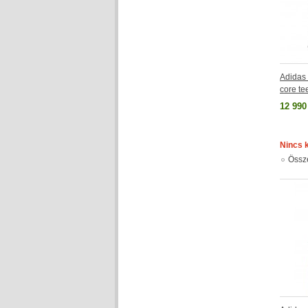
Adida
core te
12 990
Nincs 
Össz