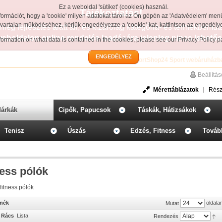
Ez a weboldal 'sütiket' (cookies) használ.
Tájékoztatás!
formációt, hogy a 'cookie' milyen adatokat tárol az Ön gépén az 'Adatvédelem' men
avartalan működéséhez, kérjük engedélyezze a 'cookie'-kat, kattintson az engedél
leg fejlesztés alatt áll, és kizárólag kategória- és termékbemut
weboldalon online rendelés leadására jelenleg nincs lehetős
information on what data is contained in the cookies, please see our
Privacy Policy 
ENGEDÉLYEZ
Üdvözöljük a SportShop24 Sport webáruházb
Beállítá
Mérettáblázatok
Rész
árkák
Cipők, Papucsok
Táskák, Hátizsákok
Tenisz
Úszás
Edzés, Fitness
Továb
ness pólók
fitness pólók
rmék
oldala
Mutat
Rács
Lista
Rendezés