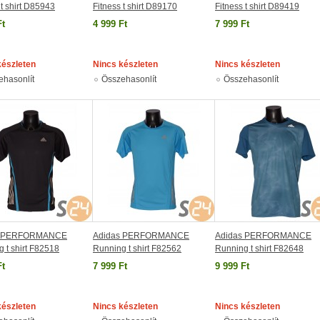
 t shirt D85943
Fitness t shirt D89170
Fitness t shirt D89419
Ft
4 999 Ft
7 999 Ft
készleten
Nincs készleten
Nincs készleten
ehasonlít
Összehasonlít
Összehasonlít
s PERFORMANCE
Adidas PERFORMANCE
Adidas PERFORMANCE
 t shirt F82518
Running t shirt F82562
Running t shirt F82648
Ft
7 999 Ft
9 999 Ft
készleten
Nincs készleten
Nincs készleten