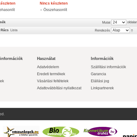
készleten
Nincs készleten
ehasonlít
Összehasonlít
rmék
oldala
Mutat
Rács
Lista
Rendezés
 információk
Használat
Információk
Adatvédelem
Szállítási információk
Eredeti termékek
Garancia
ek
Vásárlási feltételek
Elállási jog
Adattovábbítási nyilatkozat
Linkpartnerek
ed.