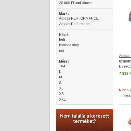
20 000 Ft
and above
Márka
Adidas PERFORMANCE
Adidas Performance
Kinek
férfi
kamasz lány
női
Adida
respons
Méret
164
D7997
L
7 999 
M
S
XL
Nincs 
XS
Össz
XXL