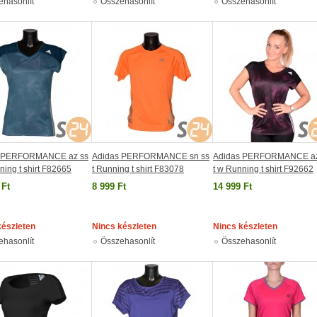
ehasonlít
Összehasonlít
Összehasonlít
s PERFORMANCE az ss
Adidas PERFORMANCE sn ss
Adidas PERFORMANCE az
ning t shirt F82665
t Running t shirt F83078
t w Running t shirt F92662
 Ft
8 999 Ft
14 999 Ft
készleten
Nincs készleten
Nincs készleten
ehasonlít
Összehasonlít
Összehasonlít