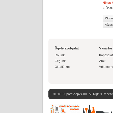
Nincs 
Össz
23 te
Nézet:
Ügyfélszolgálat
Vásárlói
Rólunk
Kapcsolat
Cégünk
Árak
Oldaltérkép
Vélemény
© 2013 SportShop24.hu . All Rights Reserv