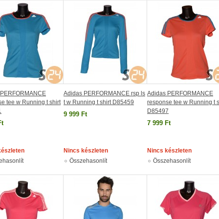
s PERFORMANCE
Adidas PERFORMANCE rsp ls
Adidas PERFORMANCE
e tee w Running t shirt
t w Running t shirt D85459
response tee w Running t s
1
D85497
9 999 Ft
Ft
7 999 Ft
készleten
Nincs készleten
Nincs készleten
ehasonlít
Összehasonlít
Összehasonlít