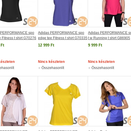
s PERFORMANCE spo
Adidas PERFORMANCE spo
Adidas PERFORMANCE sn
e Fitness t shirt G70276
edge tee Fitness t shirt G70335
t w Running t shirt G86905
 Ft
12 999 Ft
9 999 Ft
készleten
Nincs készleten
Nincs készleten
ehasonlít
Összehasonlít
Összehasonlít