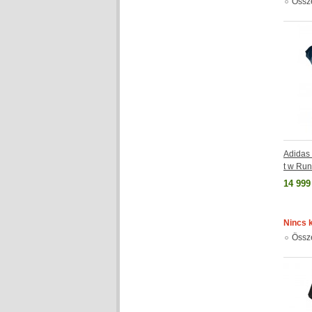
Össz
Adida
t w Run
14 999
Nincs 
Össz