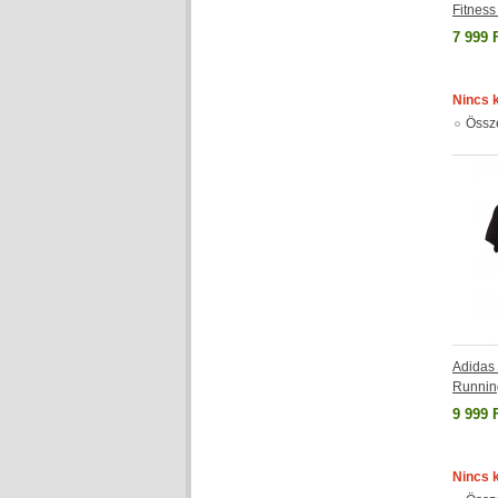
Fitness
7 999 
Nincs 
Össz
Adida
Running
9 999 
Nincs 