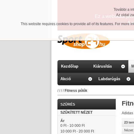
További a in
Az oldal z
Ez a weboldal jelen
A 
This website requires cookies to provide all of its features. For more 
Kezdőlap
Kiárusítás
M
Akció
Labdarúgás
/
/
/
/
Fitness pólók
Fit
SZŰRÉS
SZŰKÍTETT NÉZET
Adidas 
Ár
23 te
0 Ft
-
10 000 Ft
Nézet:
10 000 Ft
-
20 000 Ft