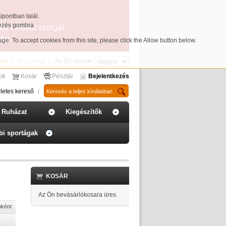
üpontban talál.
yezés gombra.
ató célokat szolgál.
ég.
page
. To accept cookies from this site, please click the Allow button below.
an!
Kapcsolat
Az Ön nyelve:
sok
Kosár
Pénztár
Bejelentkezés
letes kereső
Ruházat
Kiegészítők
bi sportágak
KOSÁR
Az Ön bevásárlókosara üres.
nként