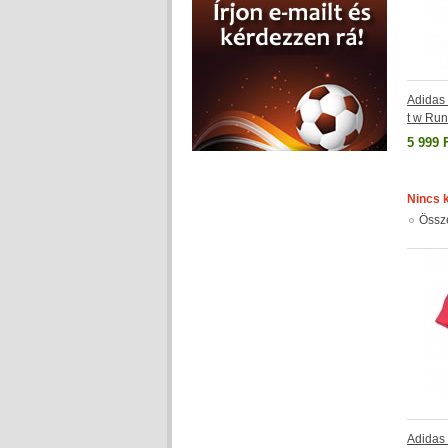
Adidas
t w Run
5 999 
Nincs 
Össz
Adida