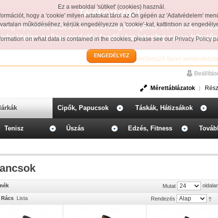
Ez a weboldal 'sütiket' (cookies) használ.
Tájékoztatás!
formációt, hogy a 'cookie' milyen adatokat tárol az Ön gépén az 'Adatvédelem' men
avartalan működéséhez, kérjük engedélyezze a 'cookie'-kat, kattintson az engedél
leg fejlesztés alatt áll, és kizárólag kategória- és termékbemut
weboldalon online rendelés leadására jelenleg nincs lehetős
information on what data is contained in the cookies, please see our
Privacy Policy 
ENGEDÉLYEZ
Üdvözöljük a SportShop24 Sport webáruházb
Beállítá
Mérettáblázatok
Rész
árkák
Cipők, Papucsok
Táskák, Hátizsákok
Tenisz
Úszás
Edzés, Fitness
Továb
ancsok
rmék
oldala
Mutat
Rács
Lista
Rendezés