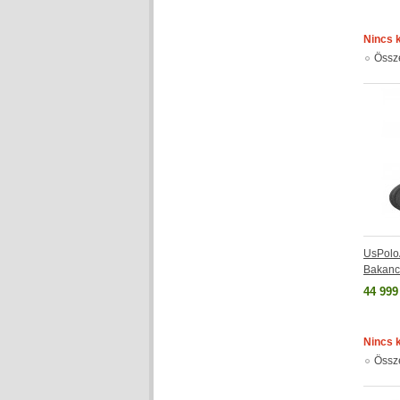
Nincs 
Össz
UsPolo
Bakan
44 999
Nincs 
Össz