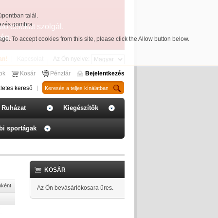
üpontban talál.
yezés gombra.
ató célokat szolgál.
ég.
page
. To accept cookies from this site, please click the Allow button below.
an!
Kapcsolat
Az Ön nyelve:
sok
Kosár
Pénztár
Bejelentkezés
letes kereső
Ruházat
Kiegészítők
bi sportágak
KOSÁR
nként
Az Ön bevásárlókosara üres.