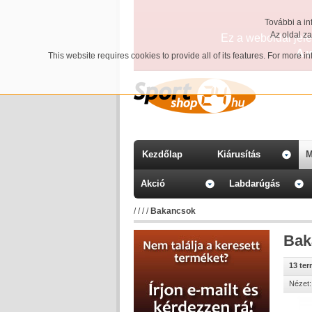
További a in
Az oldal z
Ez a weboldal jelen
A 
This website requires cookies to provide all of its features. For more 
Kezdőlap
Kiárusítás
M
Akció
Labdarúgás
/
/
/
/
Bakancsok
Bak
13 te
Nézet: