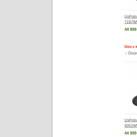
UsPolo
7187W
44 999
Nincs 
Össz
UsPolo
4052W
44 999