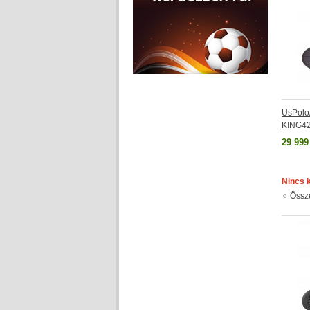
UsPolo
KING4
29 999
Nincs 
Össz