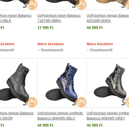
Assn mixer Bakancs
UsPoloAssn mixer Bakancs
UsPoloAssn megan Bakan
5-0BLK
7187W5-0BRA
4052W5-0DEN
 Ft
17 999 Ft
44 999 Ft
készleten
Nincs készleten
Nincs készleten
ehasonlít
Összehasonlít
Összehasonlít
Assn megan Bakancs
UsPoloAssn megan synthetic
UsPoloAssn megan synthet
5-DKGR
Bakancs 4094W5-0BLU
Bakancs 4094W5-GREY
 Ft
44 999 Ft
44 999 Ft