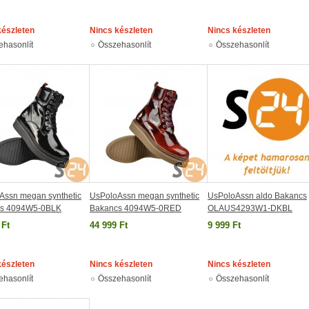
készleten
Nincs készleten
Nincs készleten
ehasonlít
Összehasonlít
Összehasonlít
Assn megan synthetic
UsPoloAssn megan synthetic
UsPoloAssn aldo Bakancs
cs 4094W5-0BLK
Bakancs 4094W5-0RED
OLAUS4293W1-DKBL
 Ft
44 999 Ft
9 999 Ft
készleten
Nincs készleten
Nincs készleten
ehasonlít
Összehasonlít
Összehasonlít