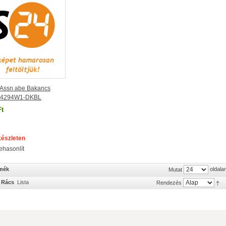
Assn abe Bakancs
4294W1-DKBL
Ft
készleten
ehasonlít
rmék
oldala
Mutat
Rács
Lista
Rendezés