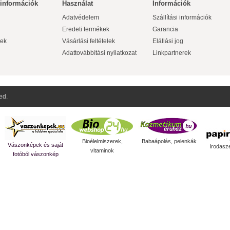
 információk
Használat
Információk
Adatvédelem
Szállítási információk
Eredeti termékek
Garancia
ek
Vásárlási feltételek
Elállási jog
Adattovábbítási nyilatkozat
Linkpartnerek
ed.
Bioélelmiszerek,
Babaápolás, pelenkák
Vászonképek és saját
Irodasz
vitaminok
fotóból vászonkép