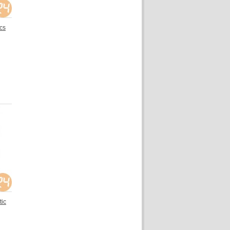
cs
ic