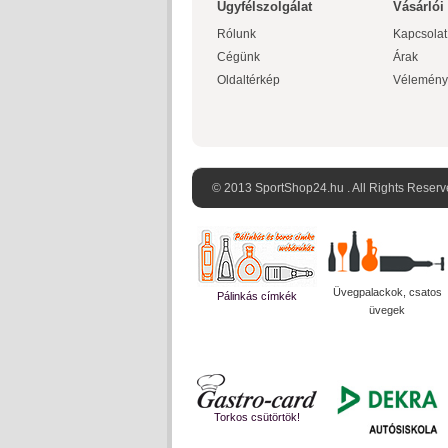
Ügyfélszolgálat
Vásárlói
Rólunk
Kapcsolat
Cégünk
Árak
Oldaltérkép
Vélemény
© 2013 SportShop24.hu . All Rights Reserv
Üvegpalackok, csatos
Pálinkás címkék
üvegek
Torkos csütörtök!