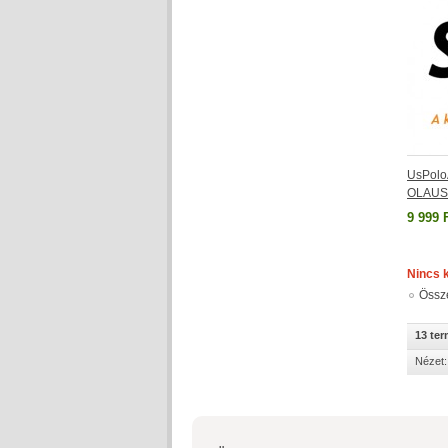
UsPolo
OLAUS
9 999 
Nincs 
Össz
13 te
Nézet: