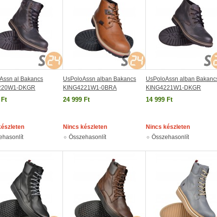
Assn al Bakancs
UsPoloAssn alban Bakancs
UsPoloAssn alban Bakanc
220W1-DKGR
KING4221W1-0BRA
KING4221W1-DKGR
 Ft
24 999 Ft
14 999 Ft
készleten
Nincs készleten
Nincs készleten
ehasonlít
Összehasonlít
Összehasonlít