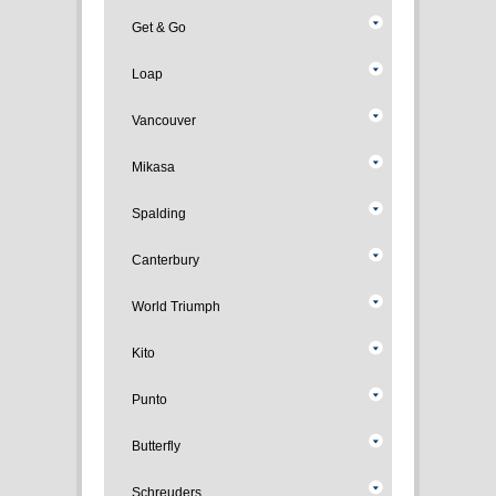
Get & Go
Loap
Vancouver
Mikasa
Spalding
Canterbury
World Triumph
Kito
Punto
Butterfly
Schreuders