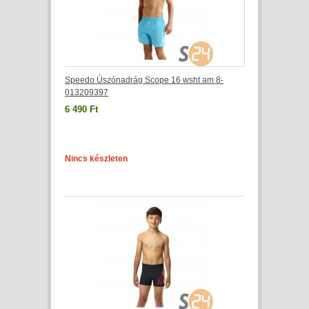
Speedo Úszónadrág Scope 16 wsht am 8-
013209397
6 490 Ft
Nincs készleten