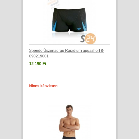
Speedo Úszónadrág Rapidturn aquashort 8-
090219001
12 190 Ft
Nincs készleten