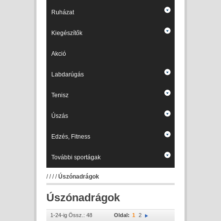
Ruházat
Kiegészítők
Akció
Labdarúgás
Tenisz
Úszás
Edzés, Fitness
További sportágak
/
/
/
/
Úszónadrágok
Úszónadrágok
1-24-ig Össz.: 48
Oldal:
1
2