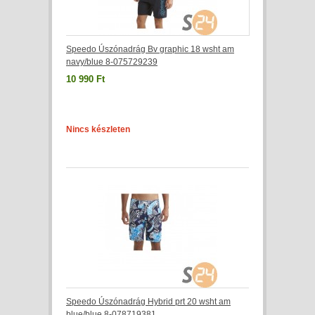
Speedo Úszónadrág Bv graphic 18 wsht am
navy/blue 8-075729239
10 990 Ft
Nincs készleten
Speedo Úszónadrág Hybrid prt 20 wsht am
blue/blue 8-078719381