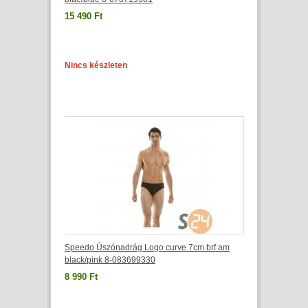
15 490 Ft
Nincs készleten
Speedo Úszónadrág Logo curve 7cm brf am
black/pink 8-083699330
8 990 Ft