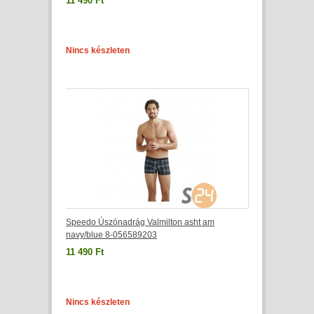
11 490 Ft
Nincs készleten
Speedo Úszónadrág Valmilton asht am
navy/blue 8-056589203
11 490 Ft
Nincs készleten