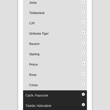
Joola
Timberland
CAT
Onitsuka Tiger
Reusch
Starling
Prince
Roxa
Cimax
Cipők, Papucsok
Táskák, Hátizsákok