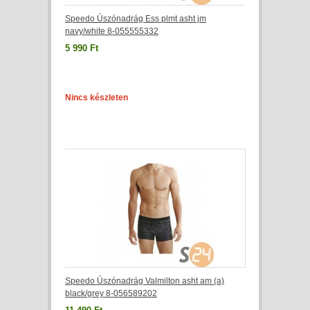
Speedo Úszónadrág Ess plmt asht jm
navy/white 8-055555332
5 990 Ft
Nincs készleten
Speedo Úszónadrág Valmilton asht am (a)
black/grey 8-056589202