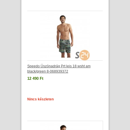
Speedo Úszónadrág Prt leis 18 wsht am
black/green 8-068939372
12 490 Ft
Nincs készleten