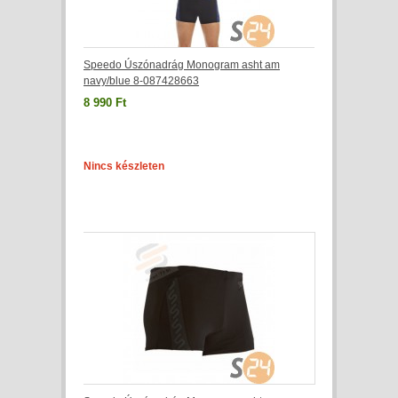
Speedo Úszónadrág Monogram asht am
navy/blue 8-087428663
8 990 Ft
Nincs készleten