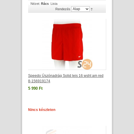
Nézet:
Rács
Lista
Rendezés
Speedo Úszónadrág Solid leis 16 wsht am red
8-156919174
5 990 Ft
Nincs készleten