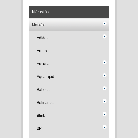
Kiárusítás
Márkák
Adidas
Arena
Ars una
Aquarapid
Babolat
Belmanetti
Blink
BP