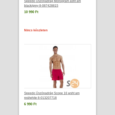
Speedo Úszónadrág Monogram asht am
black/grey 8-087428815
10 990 Ft
Nincs készleten
Speedo Úszónadrág Scope 16 wsht am
red/white 8-013207718
6 990 Ft