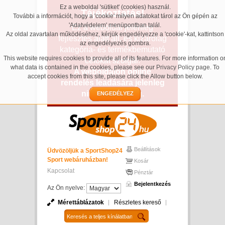
Ez a weboldal 'sütiket' (cookies) használ.
Tájékoztatás!
További a információt, hogy a 'cookie' milyen adatokat tárol az Ön gépén az
'Adatvédelem' menüpontban talál.
Ez a weboldal jelenleg
Az oldal zavartalan működéséhez, kérjük engedélyezze a 'cookie'-kat, kattintson
fejlesztés alatt áll, és kizárólag
az engedélyezés gombra.
kategória- és termékbemutató
This website requires cookies to provide all of its features. For more information o
célokat szolgál.
what data is contained in the cookies, please see our
Privacy Policy page
. To
A weboldalon online
accept cookies from this site, please click the Allow button below.
rendelés leadására jelenleg
nincs lehetőség.
ENGEDÉLYEZ
Beállítások
Üdvözöljük a SportShop24
Sport webáruházban!
Kosár
Kapcsolat
Pénztár
Bejelentkezés
Az Ön nyelve:
Mérettáblázatok
Részletes kereső