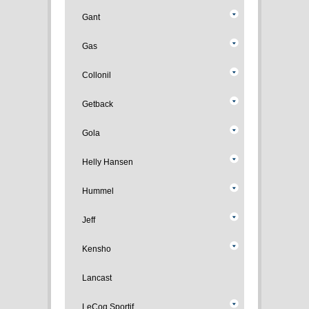
Gant
Gas
Collonil
Getback
Gola
Helly Hansen
Hummel
Jeff
Kensho
Lancast
LeCoq Sportif