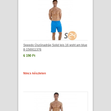
Speedo Úszónadrág Solid leis 16 wsht am blue
8-156911376
6 190 Ft
Nincs készleten