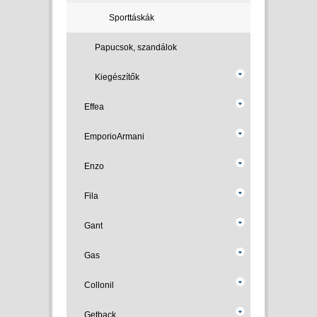
Sporttáskák
Papucsok, szandálok
Kiegészítők
Effea
EmporioArmani
Enzo
Fila
Gant
Gas
Collonil
Getback