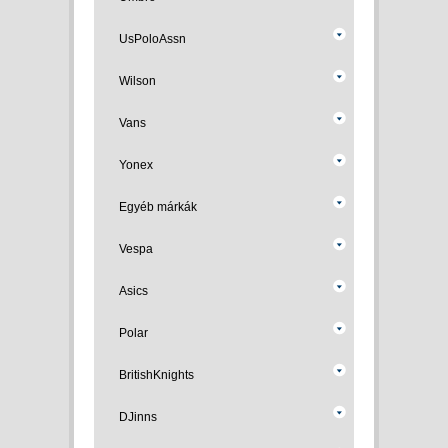
UsPoloAssn
Wilson
Vans
Yonex
Egyéb márkák
Vespa
Asics
Polar
BritishKnights
DJinns