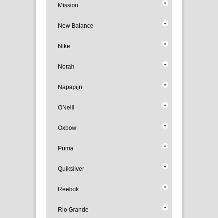
Mission
New Balance
Nike
Norah
Napapijri
ONeill
Oxbow
Puma
Quiksilver
Reebok
Rio Grande