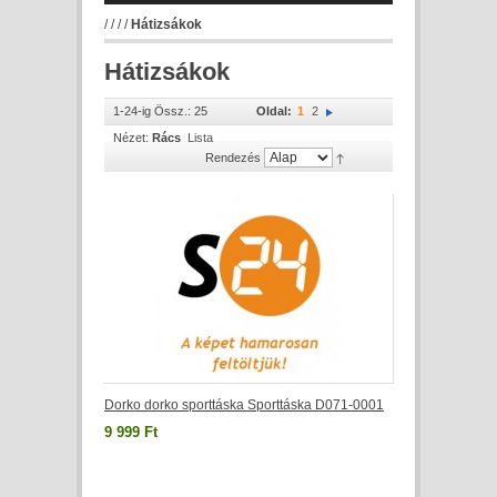
/
/
/
/
Hátizsákok
Hátizsákok
1-24-ig Össz.: 25
Oldal:
1
2
Nézet:
Rács
Lista
Rendezés
Dorko dorko sporttáska Sporttáska D071-0001
9 999 Ft