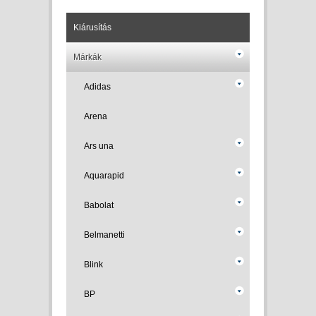
Kiárusítás
Márkák
Adidas
Arena
Ars una
Aquarapid
Babolat
Belmanetti
Blink
BP