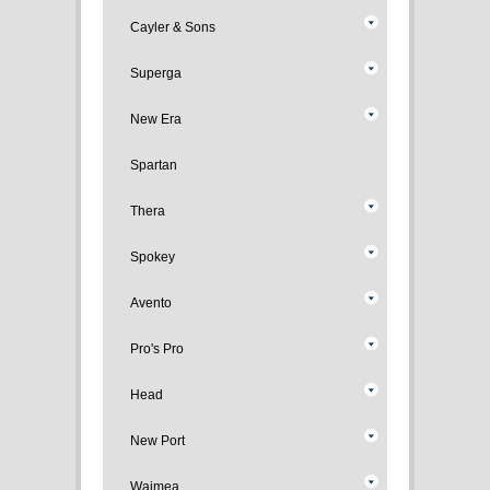
Cayler & Sons
Superga
New Era
Spartan
Thera
Spokey
Avento
Pro's Pro
Head
New Port
Waimea