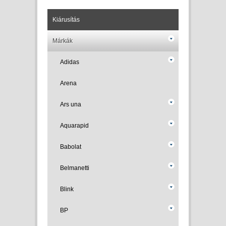
Kiárusítás
Márkák
Adidas
Arena
Ars una
Aquarapid
Babolat
Belmanetti
Blink
BP