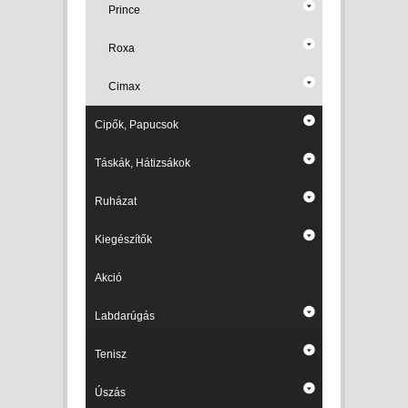
Prince
Roxa
Cimax
Cipők, Papucsok
Táskák, Hátizsákok
Ruházat
Kiegészítők
Akció
Labdarúgás
Tenisz
Úszás