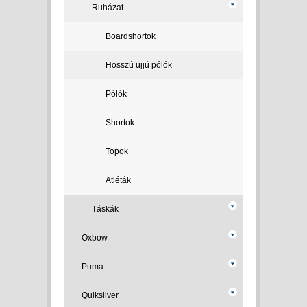
Ruházat
Boardshortok
Hosszú ujjú pólók
Pólók
Shortok
Topok
Atléták
Táskák
Oxbow
Puma
Quiksilver