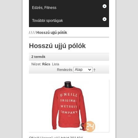
Edzés, Fitness
További sportágak
/
/
/
/
Hosszú ujjú pólók
Hosszú ujjú pólók
2 termék
Nézet:
Rács
Lista
Rendezés