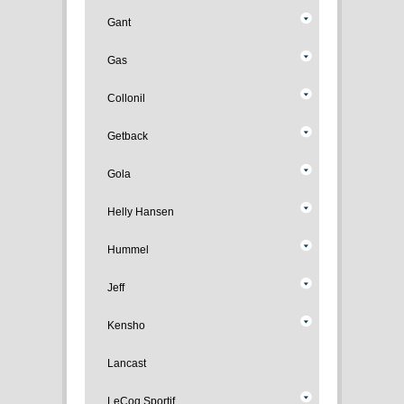
Gant
Gas
Collonil
Getback
Gola
Helly Hansen
Hummel
Jeff
Kensho
Lancast
LeCoq Sportif