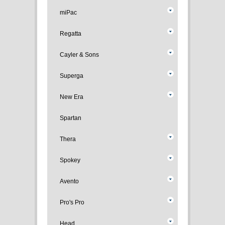
miPac
Regatta
Cayler & Sons
Superga
New Era
Spartan
Thera
Spokey
Avento
Pro's Pro
Head