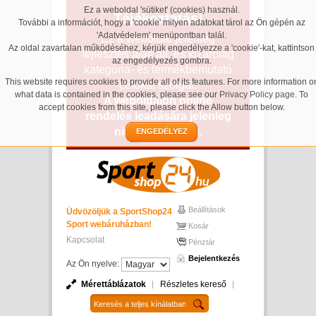
Ez a weboldal 'sütiket' (cookies) használ.
Tájékoztatás!
További a információt, hogy a 'cookie' milyen adatokat tárol az Ön gépén az
'Adatvédelem' menüpontban talál.
Ez a weboldal jelenleg
Az oldal zavartalan működéséhez, kérjük engedélyezze a 'cookie'-kat, kattintson
fejlesztés alatt áll, és kizárólag
az engedélyezés gombra.
kategória- és termékbemutató
This website requires cookies to provide all of its features. For more information o
célokat szolgál.
what data is contained in the cookies, please see our
Privacy Policy page
. To
A weboldalon online
accept cookies from this site, please click the Allow button below.
rendelés leadására jelenleg
nincs lehetőség.
ENGEDÉLYEZ
Beállítások
Üdvözöljük a SportShop24
Sport webáruházban!
Kosár
Kapcsolat
Pénztár
Bejelentkezés
Az Ön nyelve:
Mérettáblázatok
Részletes kereső