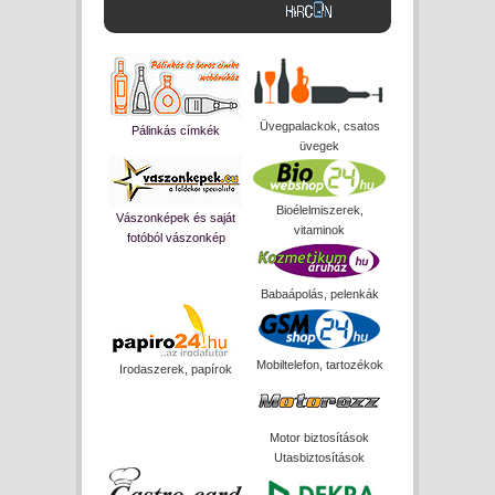
Üvegpalackok, csatos
Pálinkás címkék
üvegek
Bioélelmiszerek,
Vászonképek és saját
vitaminok
fotóból vászonkép
Babaápolás, pelenkák
Mobiltelefon, tartozékok
Irodaszerek, papírok
Motor biztosítások
Utasbiztosítások