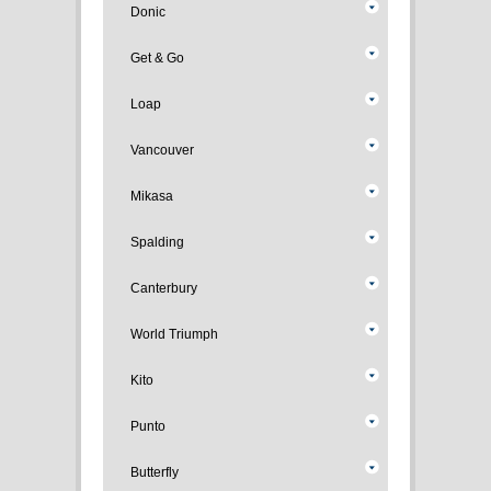
Donic
Get & Go
Loap
Vancouver
Mikasa
Spalding
Canterbury
World Triumph
Kito
Punto
Butterfly