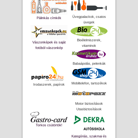
Üvegpalackok, csatos
Pálinkás címkék
üvegek
Bioélelmiszerek,
Vászonképek és saját
vitaminok
fotóból vászonkép
Babaápolás, pelenkák
Mobiltelefon, tartozékok
Irodaszerek, papírok
Motor biztosítások
Utasbiztosítások
Torkos csütörtök!
Kategóriás, szakmai és