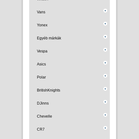
Vans
Yonex
Egyéb márkák
Vespa
Asics
Polar
BritishKnights
DJinns
Chevelle
CR7