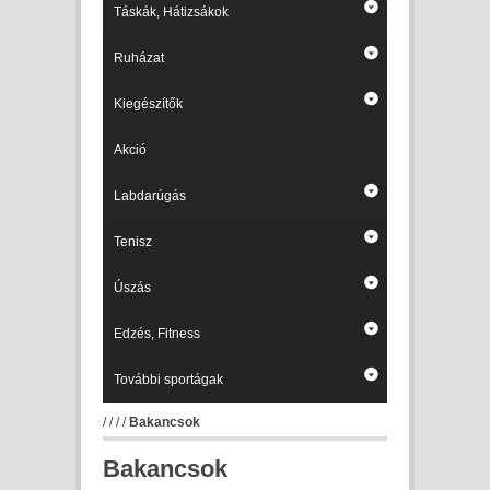
Táskák, Hátizsákok
Ruházat
Kiegészítők
Akció
Labdarúgás
Tenisz
Úszás
Edzés, Fitness
További sportágak
/
/
/
/
Bakancsok
Bakancsok