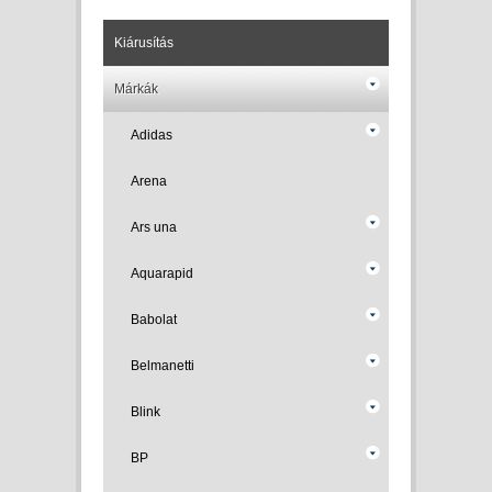
Kiárusítás
Márkák
Adidas
Arena
Ars una
Aquarapid
Babolat
Belmanetti
Blink
BP