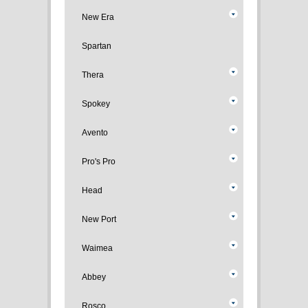
New Era
Spartan
Thera
Spokey
Avento
Pro's Pro
Head
New Port
Waimea
Abbey
Rosco