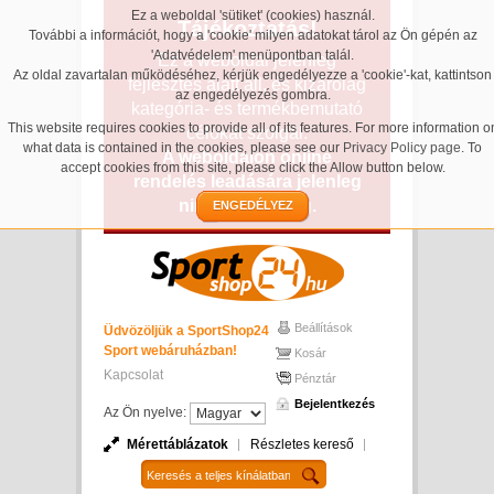
Ez a weboldal 'sütiket' (cookies) használ.
Tájékoztatás!
További a információt, hogy a 'cookie' milyen adatokat tárol az Ön gépén az
'Adatvédelem' menüpontban talál.
Ez a weboldal jelenleg
Az oldal zavartalan működéséhez, kérjük engedélyezze a 'cookie'-kat, kattintson
fejlesztés alatt áll, és kizárólag
az engedélyezés gombra.
kategória- és termékbemutató
This website requires cookies to provide all of its features. For more information o
célokat szolgál.
what data is contained in the cookies, please see our
Privacy Policy page
. To
A weboldalon online
accept cookies from this site, please click the Allow button below.
rendelés leadására jelenleg
nincs lehetőség.
ENGEDÉLYEZ
Beállítások
Üdvözöljük a SportShop24
Sport webáruházban!
Kosár
Kapcsolat
Pénztár
Bejelentkezés
Az Ön nyelve:
Mérettáblázatok
Részletes kereső