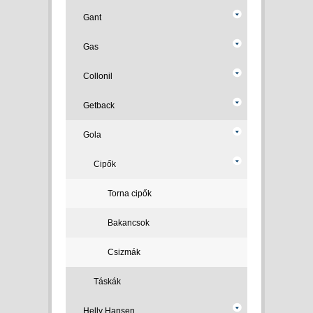
Gant
Gas
Collonil
Getback
Gola
Cipők
Torna cipők
Bakancsok
Csizmák
Táskák
Helly Hansen