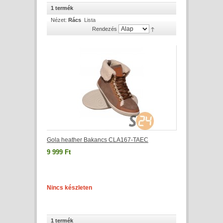
1 termék
Nézet:
Rács
Lista
Rendezés
Gola heather Bakancs CLA167-TAEC
9 999 Ft
Nincs készleten
1 termék