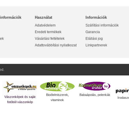
 információk
Használat
Információk
Adatvédelem
Szállítási információk
Eredeti termékek
Garancia
ek
Vásárlási feltételek
Elállási jog
Adattovábbítási nyilatkozat
Linkpartnerek
ed.
Bioélelmiszerek,
Babaápolás, pelenkák
Vászonképek és saját
Irodasz
vitaminok
fotóból vászonkép