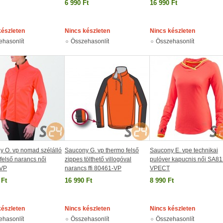
6 990 Ft
16 990 Ft
készleten
Nincs készleten
Nincs készleten
ehasonlít
Összehasonlít
Összehasonlít
y O. vp nomad szélálló
Saucony G. vp thermo felső
Saucony E. vpe technikai
felső narancs női
zippes tölthető villogóval
pulóver kapucnis női SA8
-VP
narancs ffi 80461-VP
VPECT
 Ft
16 990 Ft
8 990 Ft
készleten
Nincs készleten
Nincs készleten
ehasonlít
Összehasonlít
Összehasonlít