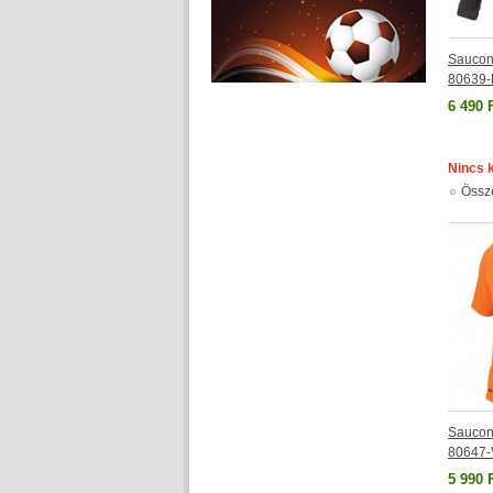
Saucony
80639
6 490 
Nincs 
Össz
Saucony
80647
5 990 