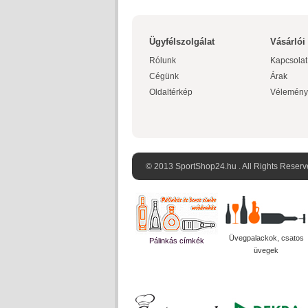
Ügyfélszolgálat
Vásárlói
Rólunk
Kapcsolat
Cégünk
Árak
Oldaltérkép
Vélemény
© 2013 SportShop24.hu . All Rights Reserv
Üvegpalackok, csatos
Pálinkás címkék
üvegek