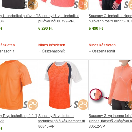
 U. technikai pulóver ffi
Saucony U. vpc technikai
Saucony O. technikai zipp
-BK
pulóver női 80792-VPC
pulóver piros ffi 80555-RC
Ft
6 290 Ft
6 490 Ft
készleten
Nincs készleten
Nincs készleten
ehasonlít
Összehasonlít
Összehasonlít
 P. vp technikai póló ffi
Saucony R. vp inferno
Saucony G. vp thermo fels
-VP
technikai póló kék-narancs ffi
zippes, tölthető villógóval n
80845-VP
80512-VP
Ft