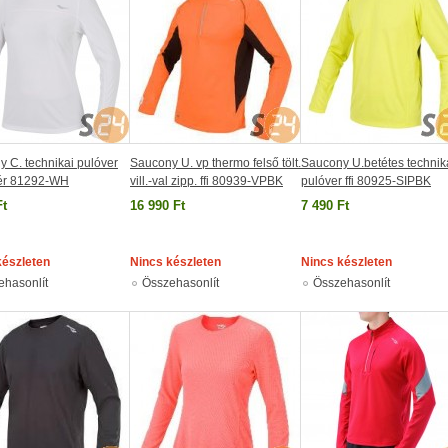
 C. technikai pulóver
Saucony U. vp thermo felső tölt.
Saucony U.betétes technik
hér 81292-WH
vill.-val zipp. ffi 80939-VPBK
pulóver ffi 80925-SIPBK
Ft
16 990 Ft
7 490 Ft
készleten
Nincs készleten
Nincs készleten
ehasonlít
Összehasonlít
Összehasonlít