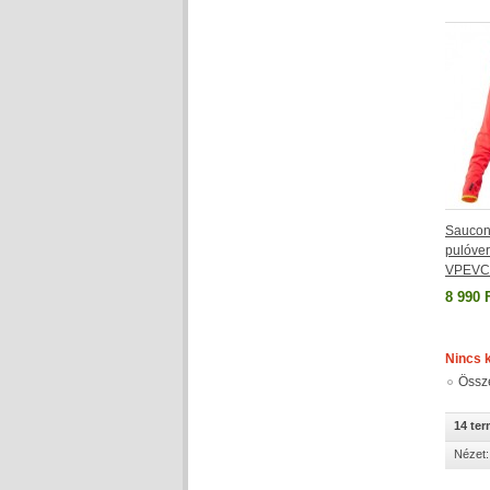
Saucony
pulóve
VPEVC
8 990 
Nincs 
Össz
14 te
Nézet: