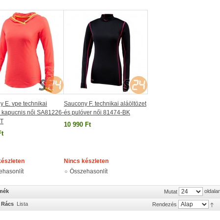
 E. vpe technikai
Saucony F. technikai aláöltözet
r kapucnis női SA81226-
és pulóver női 81474-BK
T
10 990 Ft
Ft
készleten
Nincs készleten
ehasonlít
Összehasonlít
rmék
oldala
Mutat
Rács
Lista
Rendezés