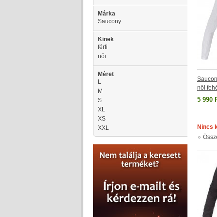
Márka
Saucony
Kinek
férfi
női
Méret
Saucony
L
női fe
M
5 990 
S
XL
XS
Nincs 
XXL
Össz