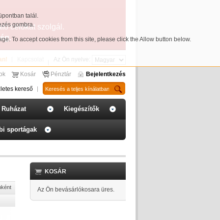
üpontban talál.
yezés gombra.
ató célokat szolgál.
ég.
page
. To accept cookies from this site, please click the Allow button below.
an!
Kapcsolat
Az Ön nyelve:
sok
Kosár
Pénztár
Bejelentkezés
letes kereső
Ruházat
Kiegészítők
bi sportágak
KOSÁR
nként
Az Ön bevásárlókosara üres.