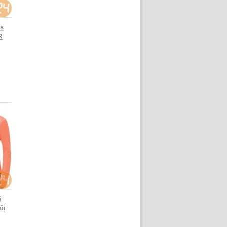
es
R
ő
ői