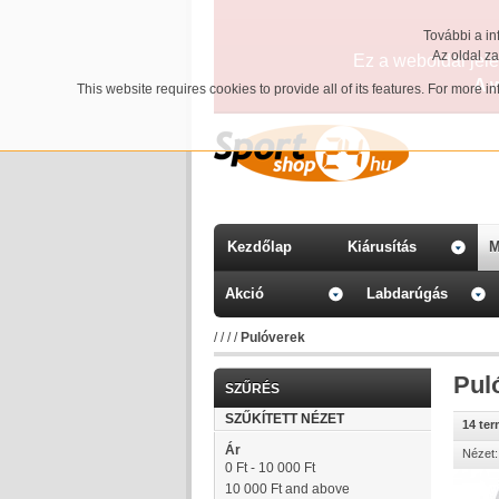
További a in
Az oldal z
Ez a weboldal jelen
A 
This website requires cookies to provide all of its features. For more 
Kezdőlap
Kiárusítás
M
Akció
Labdarúgás
/
/
/
/
Pulóverek
Pul
SZŰRÉS
SZŰKÍTETT NÉZET
14 te
Ár
Nézet:
0 Ft
-
10 000 Ft
10 000 Ft
and above