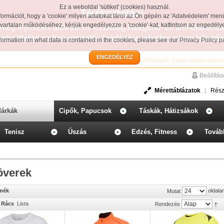
Ez a weboldal 'sütiket' (cookies) használ.
Tájékoztatás!
formációt, hogy a 'cookie' milyen adatokat tárol az Ön gépén az 'Adatvédelem' men
avartalan működéséhez, kérjük engedélyezze a 'cookie'-kat, kattintson az engedél
leg fejlesztés alatt áll, és kizárólag kategória- és termékbemut
weboldalon online rendelés leadására jelenleg nincs lehetős
information on what data is contained in the cookies, please see our
Privacy Policy 
ENGEDÉLYEZ
Üdvözöljük a SportShop24 Sport webáruházb
Beállítá
Mérettáblázatok
Rész
árkák
Cipők, Papucsok
Táskák, Hátizsákok
Tenisz
Úszás
Edzés, Fitness
Továb
óverek
rmék
oldala
Mutat
Rács
Lista
Rendezés