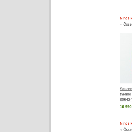
Nincs 
Össz
Saucon
thermo 
80642
16 990
Nincs 
Össz