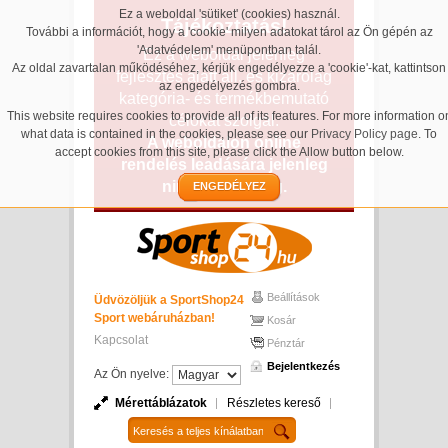
Ez a weboldal 'sütiket' (cookies) használ.
Tájékoztatás!
További a információt, hogy a 'cookie' milyen adatokat tárol az Ön gépén az
'Adatvédelem' menüpontban talál.
Ez a weboldal jelenleg
Az oldal zavartalan működéséhez, kérjük engedélyezze a 'cookie'-kat, kattintson
fejlesztés alatt áll, és kizárólag
az engedélyezés gombra.
kategória- és termékbemutató
This website requires cookies to provide all of its features. For more information o
célokat szolgál.
what data is contained in the cookies, please see our
Privacy Policy page
. To
A weboldalon online
accept cookies from this site, please click the Allow button below.
rendelés leadására jelenleg
nincs lehetőség.
ENGEDÉLYEZ
Beállítások
Üdvözöljük a SportShop24
Sport webáruházban!
Kosár
Kapcsolat
Pénztár
Bejelentkezés
Az Ön nyelve:
Mérettáblázatok
Részletes kereső