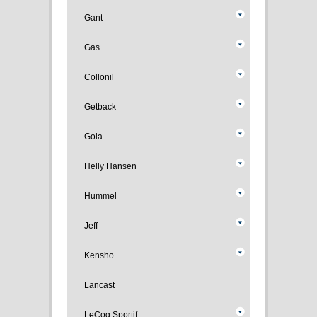
Gant
Gas
Collonil
Getback
Gola
Helly Hansen
Hummel
Jeff
Kensho
Lancast
LeCoq Sportif