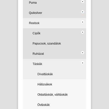
Puma
Quiksilver
Reebok
Cipők
Papucsok, szandálok
Ruházat
Táskák
Divattáskák
Hátizsákok
Oldaltáskák, válltáskák
Övtáskák