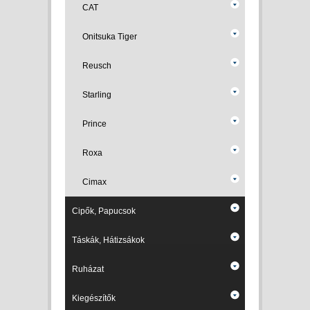
CAT
Onitsuka Tiger
Reusch
Starling
Prince
Roxa
Cimax
Cipők, Papucsok
Táskák, Hátizsákok
Ruházat
Kiegészítők