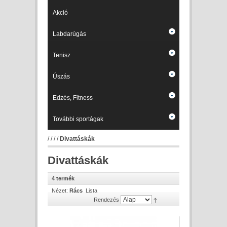
Akció
Labdarúgás
Tenisz
Úszás
Edzés, Fitness
További sportágak
/
/
/
/
Divattáskák
Divattáskák
4 termék
Nézet:
Rács
Lista
Rendezés