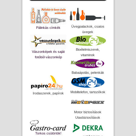
Üvegpalackok, csatos
Pálinkás címkék
üvegek
Bioélelmiszerek,
Vászonképek és saját
vitaminok
fotóból vászonkép
Babaápolás, pelenkák
Mobiltelefon, tartozékok
Irodaszerek, papírok
Motor biztosítások
Utasbiztosítások
Torkos csütörtök!