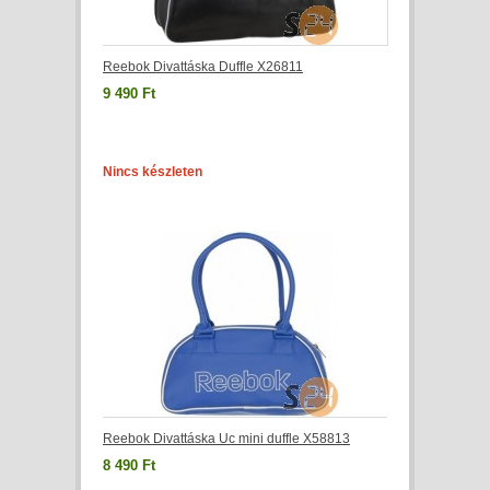
Reebok Divattáska Duffle X26811
9 490 Ft
Nincs készleten
Reebok Divattáska Uc mini duffle X58813
8 490 Ft