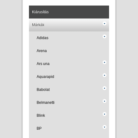
Kiárusítás
Márkák
Adidas
Arena
Ars una
Aquarapid
Babolat
Belmanetti
Blink
BP