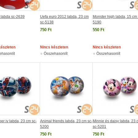
 labda sc-2639
Uefa euro 2012 labda, 23 cm
Monster high labda, 15 cm 
sc-5138
5190
750 Ft
550 Ft
készleten
Nincs készleten
Nincs készleten
ehasonlít
Összehasonlít
Összehasonlít
r iv labda, 23 cm sc-
Animal friends labda, 23 cm sc-
Minnie és daisy labda, 23 
5200
sc-5201
750 Ft
750 Ft