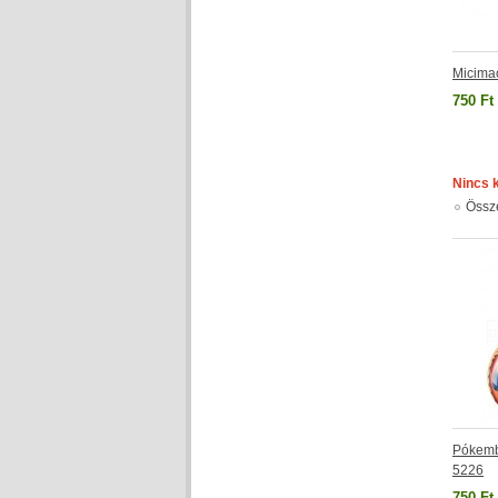
Micima
750 Ft
Nincs 
Össz
Pókemb
5226
750 Ft