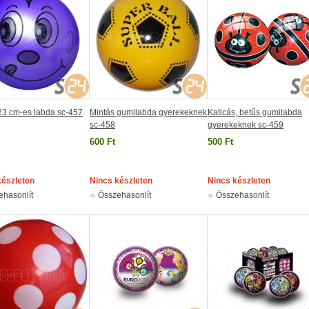
23 cm-es labda sc-457
Mintás gumilabda gyerekeknek
Katicás, betűs gumilabda
sc-458
gyerekeknek sc-459
600 Ft
500 Ft
készleten
Nincs készleten
Nincs készleten
ehasonlít
Összehasonlít
Összehasonlít