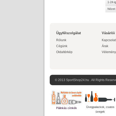
1-24-i
Nézet:
Ügyfélszolgálat
Vásárlói
Rólunk
Kapcsolat
Cégünk
Árak
Oldaltérkép
Vélemény
© 2013 SportShop24.hu . All Rights Reserv
Üvegpalackok, csatos
Pálinkás címkék
üvegek