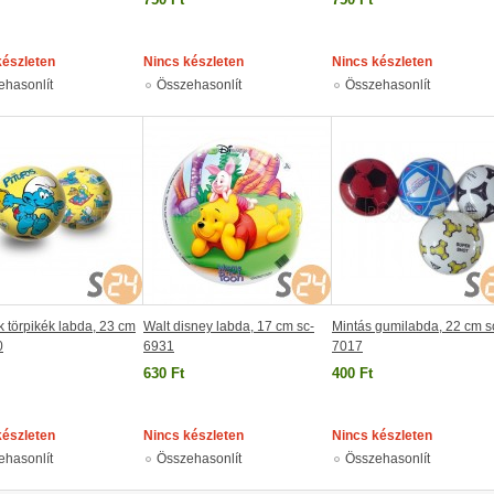
készleten
Nincs készleten
Nincs készleten
ehasonlít
Összehasonlít
Összehasonlít
 törpikék labda, 23 cm
Walt disney labda, 17 cm sc-
Mintás gumilabda, 22 cm s
0
6931
7017
630 Ft
400 Ft
készleten
Nincs készleten
Nincs készleten
ehasonlít
Összehasonlít
Összehasonlít