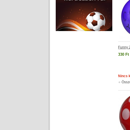
Funny 
330 Ft
Nincs 
Össz