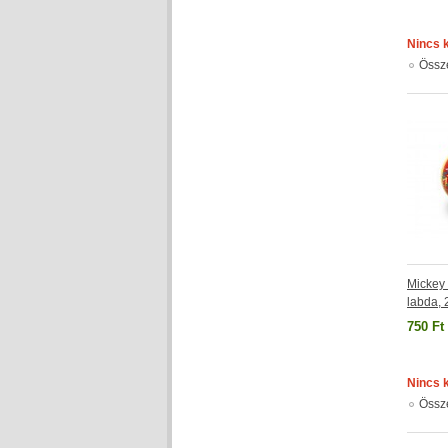
Nincs 
Össz
Mickey
labda, 
750 Ft
Nincs 
Össz