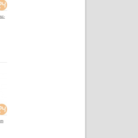
sc-
cm