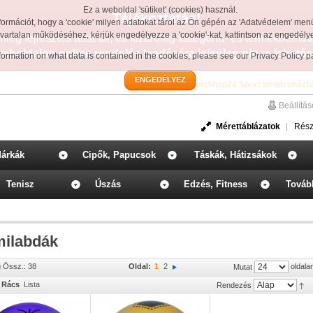
Ez a weboldal 'sütiket' (cookies) használ.
Tájékoztatás!
formációt, hogy a 'cookie' milyen adatokat tárol az Ön gépén az 'Adatvédelem' men
avartalan működéséhez, kérjük engedélyezze a 'cookie'-kat, kattintson az engedél
leg fejlesztés alatt áll, és kizárólag kategória- és termékbemut
weboldalon online rendelés leadására jelenleg nincs lehetős
information on what data is contained in the cookies, please see our
Privacy Policy 
ENGEDÉLYEZ
Üdvözöljük a SportShop24 Sport webáruházb
Beállítá
Mérettáblázatok
Rész
árkák
Cipők, Papucsok
Táskák, Hátizsákok
Tenisz
Úszás
Edzés, Fitness
Továb
ilabdák
g Össz.: 38
Oldal:
1
2
oldala
Mutat
Rács
Lista
Rendezés