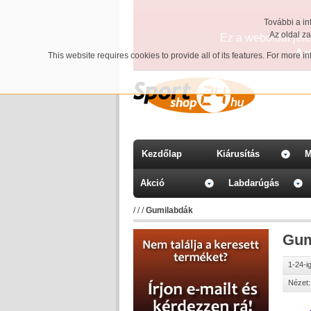
További a in
Az oldal z
Ez a weboldal jelen
A 
This website requires cookies to provide all of its features. For more 
Kezdőlap
Kiárusítás
M
Akció
Labdarúgás
/
/
/
Gumilabdák
Gum
1-24-i
Nézet: