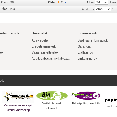
g Össz.: 38
Oldal:
1
2
oldala
Mutat
Rács
Lista
Rendezés
 információk
Használat
Információk
Adatvédelem
Szállítási információk
Eredeti termékek
Garancia
ek
Vásárlási feltételek
Elállási jog
Adattovábbítási nyilatkozat
Linkpartnerek
ed.
Bioélelmiszerek,
Babaápolás, pelenkák
Vászonképek és saját
Irodasz
vitaminok
fotóból vászonkép