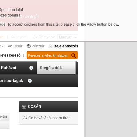
üpontban talál.
yezés gombra.
ató célokat szolgál.
ég.
page
. To accept cookies from this site, please click the Allow button below.
an!
Kapcsolat
Az Ön nyelve:
sok
Kosár
Pénztár
Bejelentkezés
letes kereső
Ruházat
Kiegészítők
bi sportágak
KOSÁR
nként
Az Ön bevásárlókosara üres.