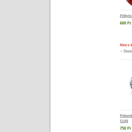
Pöttyös
600 Ft
Nincs 
Össz
Pókembe
5199
750 Ft