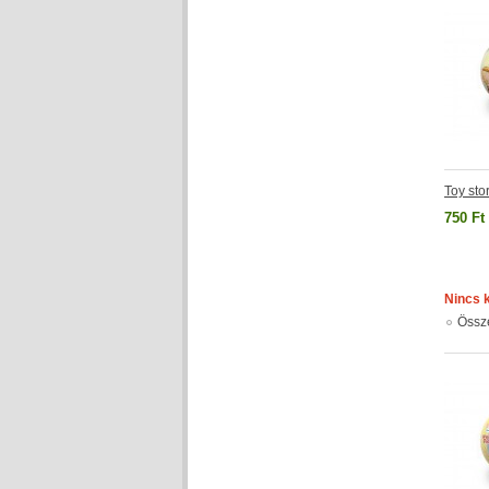
Toy sto
750 Ft
Nincs 
Össz