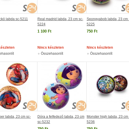
ckó labda sc-5211
Real madrid labda, 23 cm sc-
Spongyabob labda, 23 cm 
5224
5225
1 100 Ft
750 Ft
készleten
Nincs készleten
Nincs készleten
ehasonlít
Összehasonlít
Összehasonlít
er labda, 23 cm sc-
Dóra a felfedező labda, 23 cm
Monster high labda, 23 cm 
sc-5232
5236
750 Ft
750 Ft