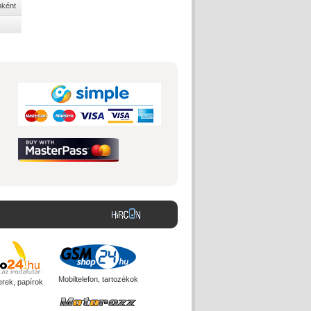
nként
Mobiltelefon, tartozékok
erek, papírok