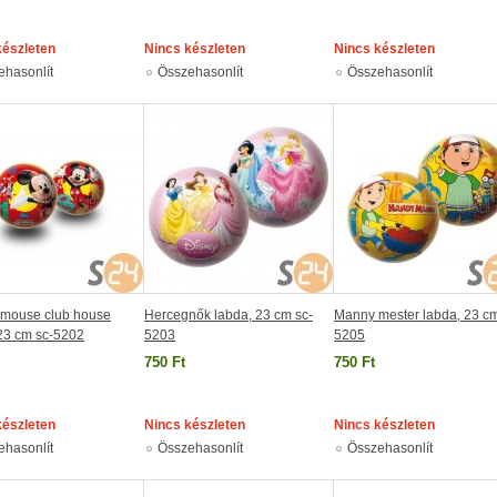
készleten
Nincs készleten
Nincs készleten
ehasonlít
Összehasonlít
Összehasonlít
 mouse club house
Hercegnők labda, 23 cm sc-
Manny mester labda, 23 cm
23 cm sc-5202
5203
5205
750 Ft
750 Ft
készleten
Nincs készleten
Nincs készleten
ehasonlít
Összehasonlít
Összehasonlít