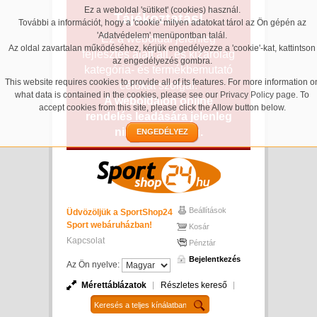
Ez a weboldal 'sütiket' (cookies) használ.
Tájékoztatás!
További a információt, hogy a 'cookie' milyen adatokat tárol az Ön gépén az
'Adatvédelem' menüpontban talál.
Ez a weboldal jelenleg
Az oldal zavartalan működéséhez, kérjük engedélyezze a 'cookie'-kat, kattintson
fejlesztés alatt áll, és kizárólag
az engedélyezés gombra.
kategória- és termékbemutató
This website requires cookies to provide all of its features. For more information o
célokat szolgál.
what data is contained in the cookies, please see our
Privacy Policy page
. To
A weboldalon online
accept cookies from this site, please click the Allow button below.
rendelés leadására jelenleg
nincs lehetőség.
ENGEDÉLYEZ
Beállítások
Üdvözöljük a SportShop24
Sport webáruházban!
Kosár
Kapcsolat
Pénztár
Bejelentkezés
Az Ön nyelve:
Mérettáblázatok
Részletes kereső