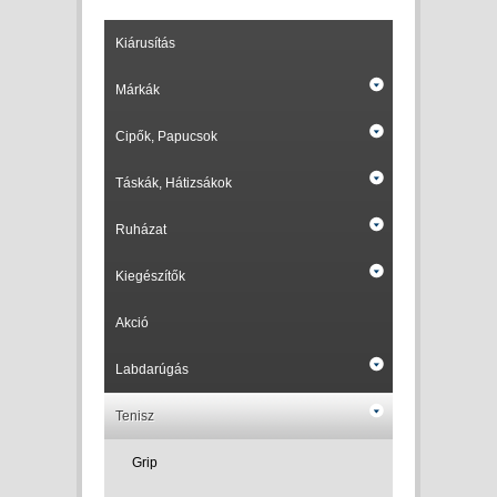
Kiárusítás
Márkák
Cipők, Papucsok
Táskák, Hátizsákok
Ruházat
Kiegészítők
Akció
Labdarúgás
Tenisz
Grip