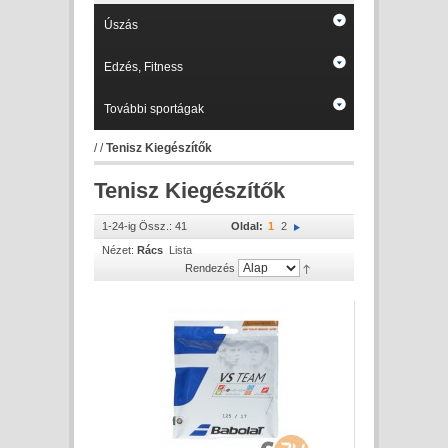
Úszás
Edzés, Fitness
További sportágak
/
/
Tenisz Kiegészítők
Tenisz Kiegészítők
1-24-ig Össz.: 41
Oldal:
1
2
Nézet:
Rács
Lista
Rendezés