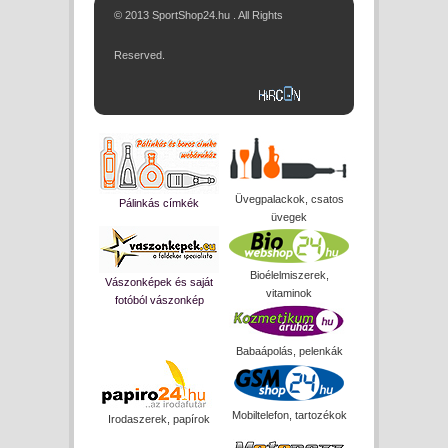
© 2013 SportShop24.hu . All Rights
Reserved.
Üvegpalackok, csatos
Pálinkás címkék
üvegek
Bioélelmiszerek,
Vászonképek és saját
vitaminok
fotóból vászonkép
Babaápolás, pelenkák
Mobiltelefon, tartozékok
Irodaszerek, papírok