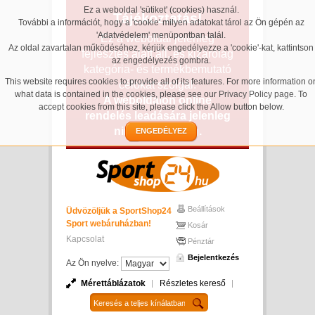
Ez a weboldal 'sütiket' (cookies) használ.
Tájékoztatás!
További a információt, hogy a 'cookie' milyen adatokat tárol az Ön gépén az
'Adatvédelem' menüpontban talál.
Ez a weboldal jelenleg
Az oldal zavartalan működéséhez, kérjük engedélyezze a 'cookie'-kat, kattintson
fejlesztés alatt áll, és kizárólag
az engedélyezés gombra.
kategória- és termékbemutató
This website requires cookies to provide all of its features. For more information o
célokat szolgál.
what data is contained in the cookies, please see our
Privacy Policy page
. To
A weboldalon online
accept cookies from this site, please click the Allow button below.
rendelés leadására jelenleg
nincs lehetőség.
ENGEDÉLYEZ
Beállítások
Üdvözöljük a SportShop24
Sport webáruházban!
Kosár
Kapcsolat
Pénztár
Bejelentkezés
Az Ön nyelve:
Mérettáblázatok
Részletes kereső