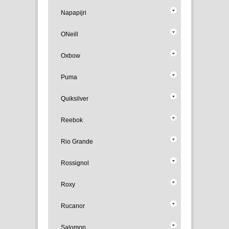
Napapijri
ONeill
Oxbow
Puma
Quiksilver
Reebok
Rio Grande
Rossignol
Roxy
Rucanor
Salomon