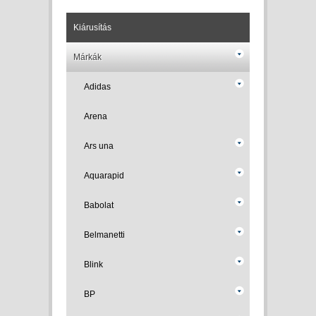
Kiárusítás
Márkák
Adidas
Arena
Ars una
Aquarapid
Babolat
Belmanetti
Blink
BP