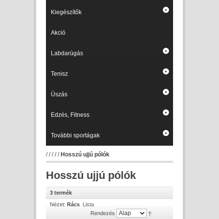
Kiegészítők
Akció
Labdarúgás
Tenisz
Úszás
Edzés, Fitness
További sportágak
/
/
/
/
/
Hosszú ujjú pólók
Hosszú ujjú pólók
3 termék
Nézet:
Rács
Lista
Rendezés