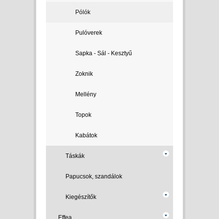
Pólók
Pulóverek
Sapka - Sál - Kesztyű
Zoknik
Mellény
Topok
Kabátok
Táskák
Papucsok, szandálok
Kiegészítők
Effea