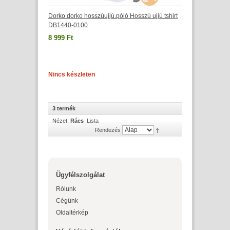
Dorko dorko hosszúujjú.póló Hosszú ujjú tshirt
DB1440-0100
8 999 Ft
Nincs készleten
3 termék
Nézet:
Rács
Lista
Rendezés
Ügyfélszolgálat
Rólunk
Cégünk
Oldaltérkép