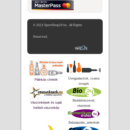
© 2013 SportShop24.hu . All Rights
Reserved.
Üvegpalackok, csatos
Pálinkás címkék
üvegek
Bioélelmiszerek,
Vászonképek és saját
vitaminok
fotóból vászonkép
Babaápolás, pelenkák