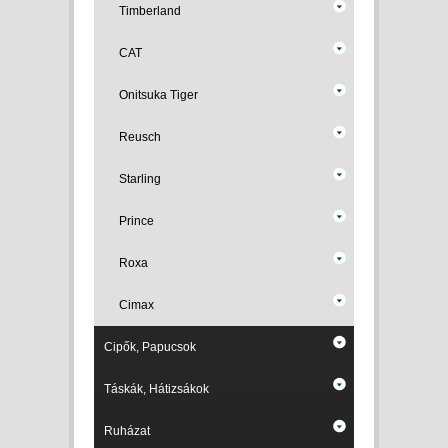
Timberland
CAT
Onitsuka Tiger
Reusch
Starling
Prince
Roxa
Cimax
Cipők, Papucsok
Táskák, Hátizsákok
Ruházat