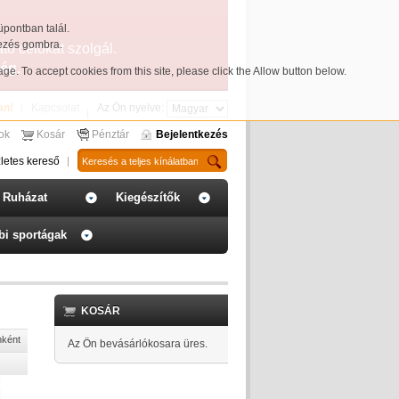
üpontban talál.
yezés gombra.
ató célokat szolgál.
ég.
page
. To accept cookies from this site, please click the Allow button below.
an!
Kapcsolat
Az Ön nyelve:
sok
Kosár
Pénztár
Bejelentkezés
letes kereső
Ruházat
Kiegészítők
bi sportágak
KOSÁR
nként
Az Ön bevásárlókosara üres.