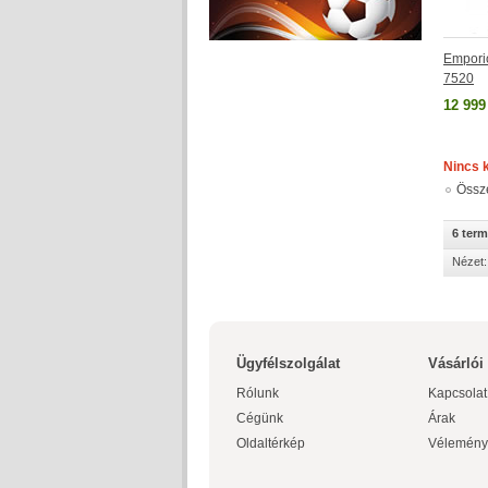
Empori
7520
12 999
Nincs 
Össz
6 ter
Nézet:
Ügyfélszolgálat
Vásárlói
Rólunk
Kapcsolat
Cégünk
Árak
Oldaltérkép
Vélemény