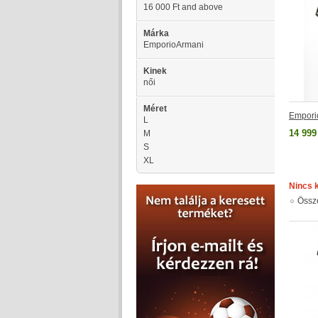
16 000 Ft
and above
Márka
EmporioArmani
Kinek
női
Méret
Empori
L
14 999
M
S
XL
Nincs 
Össz