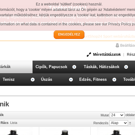
Ez a weboldal 'sütiket' (cookies) használ.
Tájékoztatás!
formációt, hogy a 'cookie' milyen adatokat tárol az Ön gépén az 'Adatvédelem' men
avartalan működéséhez, kérjük engedélyezze a 'cookie'-kat, kattintson az engedél
leg fejlesztés alatt áll, és kizárólag kategória- és termékbemut
weboldalon online rendelés leadására jelenleg nincs lehetős
information on what data is contained in the cookies, please see our
Privacy Policy 
ENGEDÉLYEZ
Üdvözöljük a SportShop24 Sport webáruházb
Beállítá
Mérettáblázatok
Rész
árkák
Cipők, Papucsok
Táskák, Hátizsákok
Tenisz
Úszás
Edzés, Fitness
Továb
nik
mék
oldala
Mutat
Rács
Lista
Rendezés