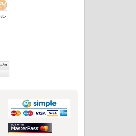
081-
nként