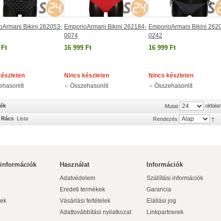
oArmani Bikini 262053-
EmporioArmani Bikini 262184-
EmporioArmani Bikini 262
0074
0242
 Ft
16 999 Ft
16 999 Ft
készleten
Nincs készleten
Nincs készleten
ehasonlít
Összehasonlít
Összehasonlít
mék
oldala
Mutat
Rács
Lista
Rendezés
 információk
Használat
Információk
Adatvédelem
Szállítási információk
Eredeti termékek
Garancia
ek
Vásárlási feltételek
Elállási jog
Adattovábbítási nyilatkozat
Linkpartnerek