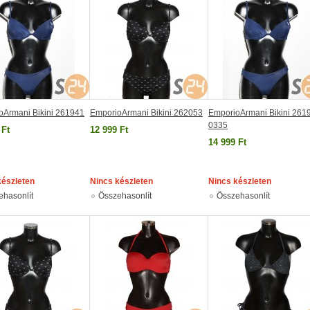
oArmani Bikini 261941
EmporioArmani Bikini 262053
EmporioArmani Bikini 261
0335
 Ft
12 999 Ft
14 999 Ft
készleten
Nincs készleten
Nincs készleten
ehasonlít
Összehasonlít
Összehasonlít