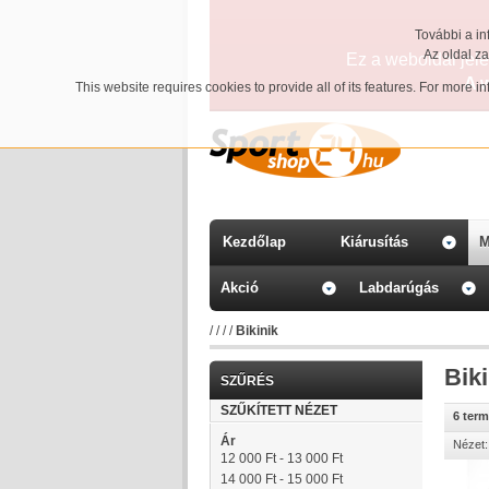
További a in
Az oldal z
Ez a weboldal jelen
A 
This website requires cookies to provide all of its features. For more 
Kezdőlap
Kiárusítás
M
Akció
Labdarúgás
/
/
/
/
Bikinik
Biki
SZŰRÉS
SZŰKÍTETT NÉZET
6 ter
Ár
Nézet:
12 000 Ft
-
13 000 Ft
14 000 Ft
-
15 000 Ft