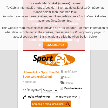
Ez a weboldal 'sütiket' (cookies) használ.
Tájékoztatás!
További a információt, hogy a 'cookie' milyen adatokat tárol az Ön gépén az
'Adatvédelem' menüpontban talál.
Ez a weboldal jelenleg
Az oldal zavartalan működéséhez, kérjük engedélyezze a 'cookie'-kat, kattintson
fejlesztés alatt áll, és kizárólag
az engedélyezés gombra.
kategória- és termékbemutató
This website requires cookies to provide all of its features. For more information o
célokat szolgál.
what data is contained in the cookies, please see our
Privacy Policy page
. To
A weboldalon online
accept cookies from this site, please click the Allow button below.
rendelés leadására jelenleg
nincs lehetőség.
ENGEDÉLYEZ
Beállítások
Üdvözöljük a SportShop24
Sport webáruházban!
Kosár
Kapcsolat
Pénztár
Bejelentkezés
Az Ön nyelve:
Mérettáblázatok
Részletes kereső