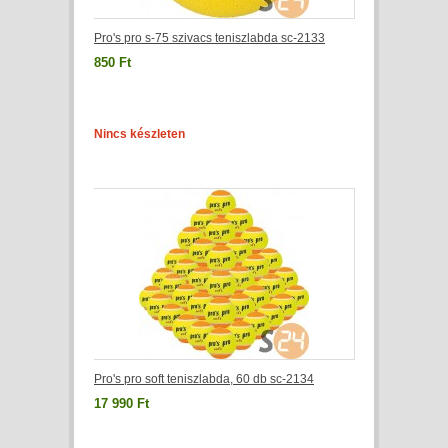
Pro's pro s-75 szivacs teniszlabda sc-2133
850 Ft
Nincs készleten
Pro's pro soft teniszlabda, 60 db sc-2134
17 990 Ft