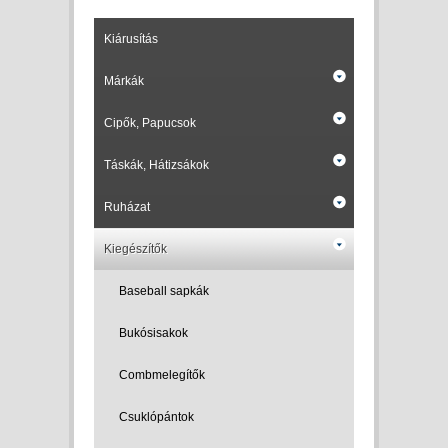
Kiárusítás
Márkák
Cipők, Papucsok
Táskák, Hátizsákok
Ruházat
Kiegészítők
Baseball sapkák
Bukósisakok
Combmelegítők
Csuklópántok