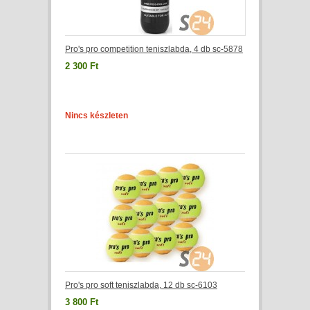
Pro's pro competition teniszlabda, 4 db sc-5878
2 300 Ft
Nincs készleten
Pro's pro soft teniszlabda, 12 db sc-6103
3 800 Ft