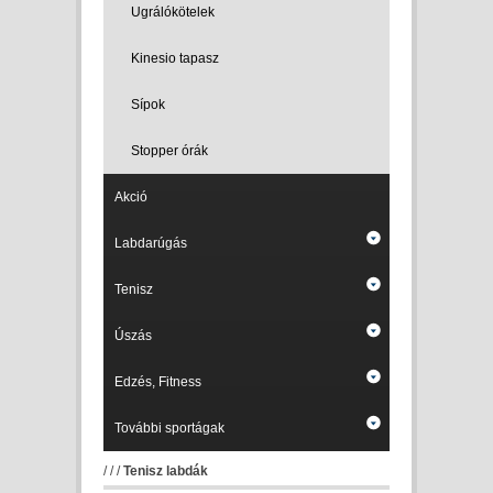
Ugrálókötelek
Kinesio tapasz
Sípok
Stopper órák
Akció
Labdarúgás
Tenisz
Úszás
Edzés, Fitness
További sportágak
/
/
/
Tenisz labdák