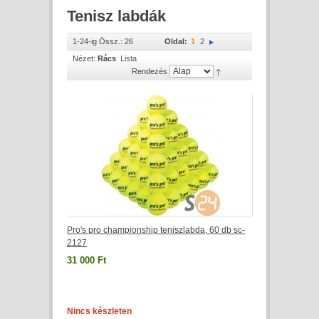
Tenisz labdák
1-24-ig Össz.: 26
Oldal:
1
2
Nézet:
Rács
Lista
Rendezés
Pro's pro championship teniszlabda, 60 db sc-
2127
31 000 Ft
Nincs készleten