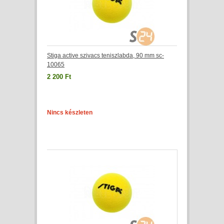
Stiga active szivacs teniszlabda, 90 mm sc-
10065
2 200 Ft
Nincs készleten