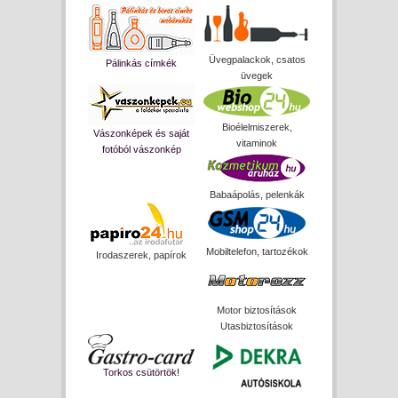
Üvegpalackok, csatos
Pálinkás címkék
üvegek
Bioélelmiszerek,
Vászonképek és saját
vitaminok
fotóból vászonkép
Babaápolás, pelenkák
Mobiltelefon, tartozékok
Irodaszerek, papírok
Motor biztosítások
Utasbiztosítások
Torkos csütörtök!