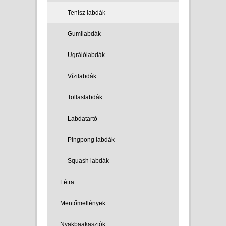
Tenisz labdák
Gumilabdák
Ugrálólabdák
Vízilabdák
Tollaslabdák
Labdatartó
Pingpong labdák
Squash labdák
Létra
Mentőmellények
Nyakbaakasztók