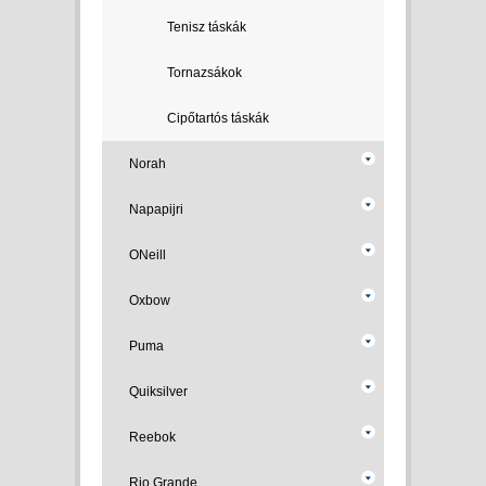
Tenisz táskák
Tornazsákok
Cipőtartós táskák
Norah
Napapijri
ONeill
Oxbow
Puma
Quiksilver
Reebok
Rio Grande