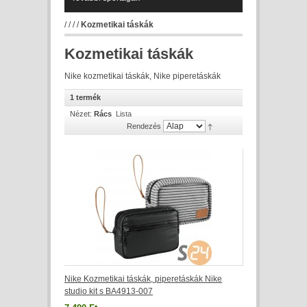
/
/
/
/
Kozmetikai táskák
Kozmetikai táskák
Nike kozmetikai táskák, Nike piperetáskák
1 termék
Nézet:
Rács
Lista
Rendezés
Nike Kozmetikai táskák, piperetáskák Nike
studio kit s BA4913-007