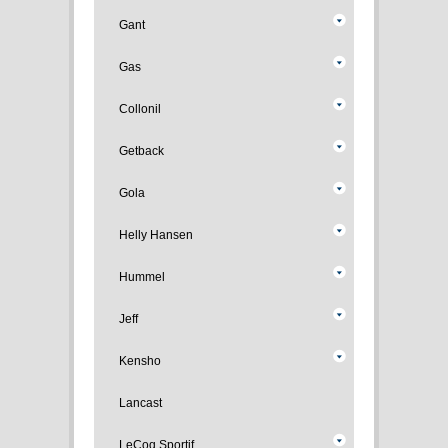
Gant
Gas
Collonil
Getback
Gola
Helly Hansen
Hummel
Jeff
Kensho
Lancast
LeCoq Sportif