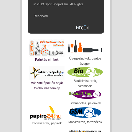
© 2013 SportShop24.hu . All Rights
Reserved.
Üvegpalackok, csatos
Pálinkás címkék
üvegek
Bioélelmiszerek,
Vászonképek és saját
vitaminok
fotóból vászonkép
Babaápolás, pelenkák
Mobiltelefon, tartozékok
Irodaszerek, papírok