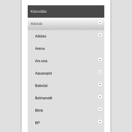
Kiárusítás
Márkák
Adidas
Arena
Ars una
Aquarapid
Babolat
Belmanetti
Blink
BP