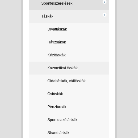
Sportfelszerelések
Táskák
Divattáskák
Hátizsákok
Kézitáskák
Kozmetikai táskák
Oldaltáskák, válltáskák
Övtáskák
Pénztárcák
Sport utazótáskák
Strandtáskák