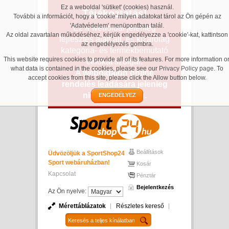
Ez a weboldal 'sütiket' (cookies) használ.
Tájékoztatás!
További a információt, hogy a 'cookie' milyen adatokat tárol az Ön gépén az
'Adatvédelem' menüpontban talál.
Ez a weboldal jelenleg
Az oldal zavartalan működéséhez, kérjük engedélyezze a 'cookie'-kat, kattintson
fejlesztés alatt áll, és kizárólag
az engedélyezés gombra.
kategória- és termékbemutató
This website requires cookies to provide all of its features. For more information o
célokat szolgál.
what data is contained in the cookies, please see our
Privacy Policy page
. To
A weboldalon online
accept cookies from this site, please click the Allow button below.
rendelés leadására jelenleg
nincs lehetőség.
ENGEDÉLYEZ
Beállítások
Üdvözöljük a SportShop24
Sport webáruházban!
Kosár
Kapcsolat
Pénztár
Bejelentkezés
Az Ön nyelve:
Mérettáblázatok
Részletes kereső