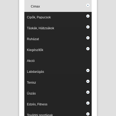
Cimax
Cipők, Papucsok
Táskák, Hátizsákok
Ruházat
Kiegészítők
Akció
Labdarúgás
Tenisz
Úszás
Edzés, Fitness
További sportágak