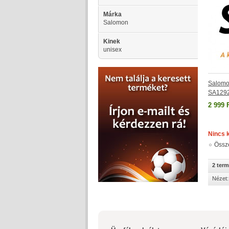
Márka
Salomon
Kinek
unisex
Salomo
SA129
2 999 
Nincs 
Össz
2 ter
Nézet: