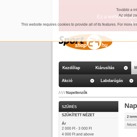
További a in
Az oldal z
Ez a weboldal jelen
A 
This website requires cookies to provide all of its features. For more 
Kezdőlap
Kiárusítás
M
Akció
Labdarúgás
/
/
/
/
Napellenzők
Nap
SZŰRÉS
SZŰKÍTETT NÉZET
2 ter
Ár
Nézet:
2 000 Ft
-
3 000 Ft
4 000 Ft
and above