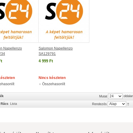
n Napellenzo
Salomon Napellenzo
234
SA129791
Ft
4 999 Ft
készleten
Nincs készleten
ehasonlít
Összehasonlít
mék
oldala
Mutat
Rács
Lista
Rendezés