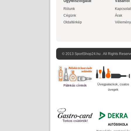
Ügyfélszolgálat
Vásárlói
Rólunk
Kapcsolat
Cégünk
Árak
Oldaltérkép
Vélemény
© 2013 SportShop24.hu . All Rights Reserv
Üvegpalackok, csatos
Pálinkás címkék
üvegek
Torkos csütörtök!