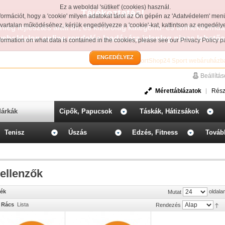
Ez a weboldal 'sütiket' (cookies) használ.
Tájékoztatás!
formációt, hogy a 'cookie' milyen adatokat tárol az Ön gépén az 'Adatvédelem' men
avartalan működéséhez, kérjük engedélyezze a 'cookie'-kat, kattintson az engedél
leg fejlesztés alatt áll, és kizárólag kategória- és termékbemut
weboldalon online rendelés leadására jelenleg nincs lehetős
information on what data is contained in the cookies, please see our
Privacy Policy 
ENGEDÉLYEZ
Üdvözöljük a SportShop24 Sport webáruházb
Beállítá
Mérettáblázatok
Rész
árkák
Cipők, Papucsok
Táskák, Hátizsákok
Tenisz
Úszás
Edzés, Fitness
Továb
ellenzők
mék
oldala
Mutat
Rács
Lista
Rendezés