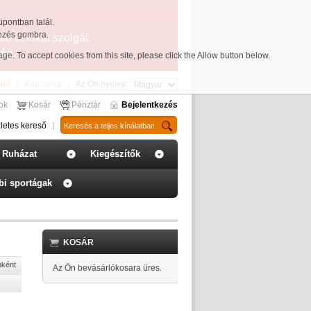
üpontban talál.
yezés gombra.
ató célokat szolgál.
ég.
page
. To accept cookies from this site, please click the Allow button below.
an!
Kapcsolat
Az Ön nyelve:
sok
Kosár
Pénztár
Bejelentkezés
letes kereső
Ruházat
Kiegészítők
bi sportágak
KOSÁR
nként
Az Ön bevásárlókosara üres.