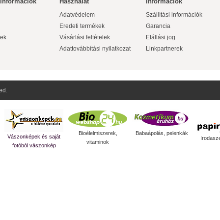
 információk
Használat
Információk
Adatvédelem
Szállítási információk
Eredeti termékek
Garancia
ek
Vásárlási feltételek
Elállási jog
Adattovábbítási nyilatkozat
Linkpartnerek
ed.
Bioélelmiszerek,
Babaápolás, pelenkák
Vászonképek és saját
Irodasz
vitaminok
fotóból vászonkép