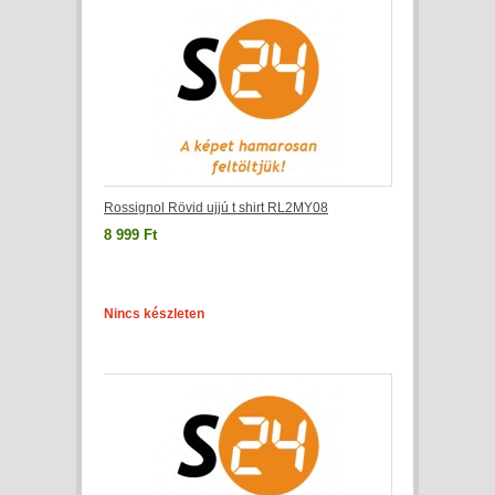
Rossignol Rövid ujjú t shirt RL2MY08
8 999 Ft
Nincs készleten