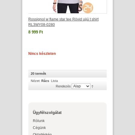
Rossignol w flame star tee Rövid ujjú t shirt
RL3WY08-0280
8 999 Ft
Nincs készleten
20 termék
Nézet:
Rács
Lista
Rendezés
Ügyfélszolgálat
Rólunk
Cégünk
Oldaltérkép