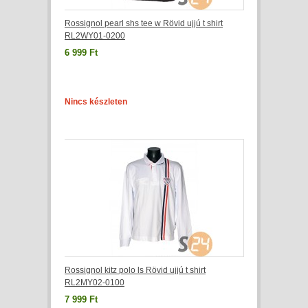
Rossignol pearl shs tee w Rövid ujjú t shirt
RL2WY01-0200
6 999 Ft
Nincs készleten
Rossignol kitz polo ls Rövid ujjú t shirt
RL2MY02-0100
7 999 Ft