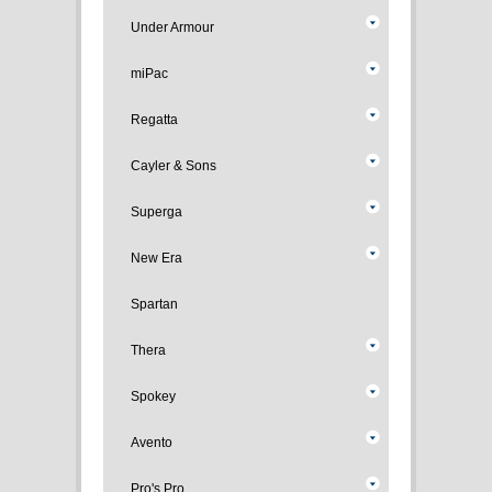
Under Armour
miPac
Regatta
Cayler & Sons
Superga
New Era
Spartan
Thera
Spokey
Avento
Pro's Pro