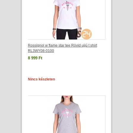
Rossignol w flame star tee Rövid ujjú t shirt
RL3WY08-0100
8 999 Ft
Nincs készleten