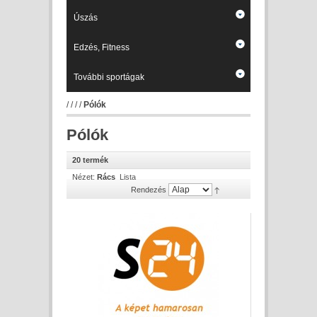
Úszás
Edzés, Fitness
További sportágak
/
/
/
/
Pólók
Pólók
20 termék
Nézet:
Rács
Lista
Rendezés