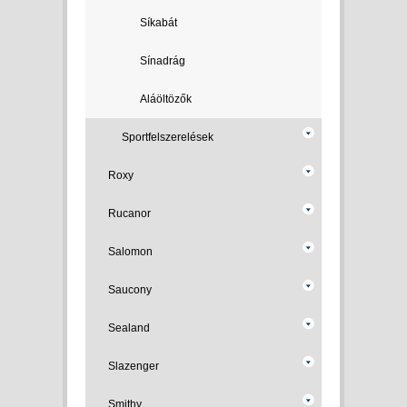
Síkabát
Sínadrág
Aláöltözők
Sportfelszerelések
Roxy
Rucanor
Salomon
Saucony
Sealand
Slazenger
Smithy