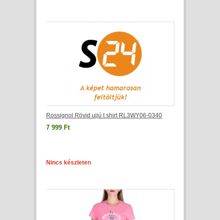
Rossignol Rövid ujjú t shirt RL3WY06-0340
7 999 Ft
Nincs készleten