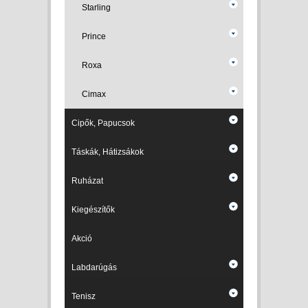
Starling
Prince
Roxa
Cimax
Cipők, Papucsok
Táskák, Hátizsákok
Ruházat
Kiegészítők
Akció
Labdarúgás
Tenisz