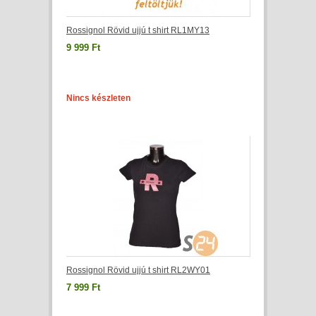
Rossignol Rövid ujjú t shirt RL1MY13
9 999 Ft
Nincs készleten
Rossignol Rövid ujjú t shirt RL2WY01
7 999 Ft