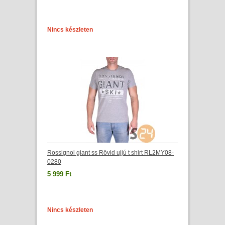
Nincs készleten
Rossignol giant ss Rövid ujjú t shirt RL2MY08-
0280
5 999 Ft
Nincs készleten