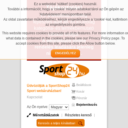
Ez a weboldal 'sütiket' (cookies) használ.
Tájékoztatás!
További a információt, hogy a 'cookie' milyen adatokat tárol az Ön gépén az
'Adatvédelem' menüpontban talál.
Ez a weboldal jelenleg
Az oldal zavartalan működéséhez, kérjük engedélyezze a 'cookie'-kat, kattintson
fejlesztés alatt áll, és kizárólag
az engedélyezés gombra.
kategória- és termékbemutató
This website requires cookies to provide all of its features. For more information o
célokat szolgál.
what data is contained in the cookies, please see our
Privacy Policy page
. To
A weboldalon online
accept cookies from this site, please click the Allow button below.
rendelés leadására jelenleg
nincs lehetőség.
ENGEDÉLYEZ
Beállítások
Üdvözöljük a SportShop24
Sport webáruházban!
Kosár
Kapcsolat
Pénztár
Bejelentkezés
Az Ön nyelve:
Mérettáblázatok
Részletes kereső