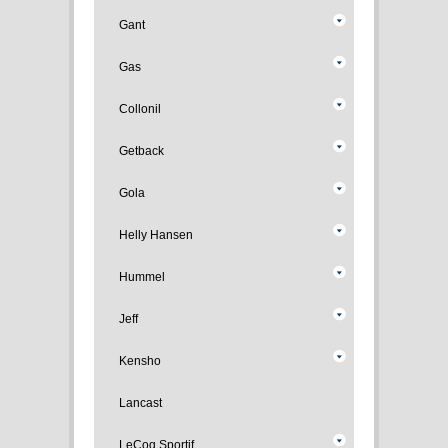
Gant
Gas
Collonil
Getback
Gola
Helly Hansen
Hummel
Jeff
Kensho
Lancast
LeCoq Sportif