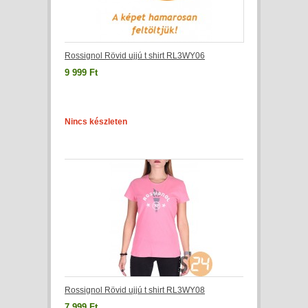
Rossignol Rövid ujjú t shirt RL3WY06
9 999 Ft
Nincs készleten
Rossignol Rövid ujjú t shirt RL3WY08
7 999 Ft