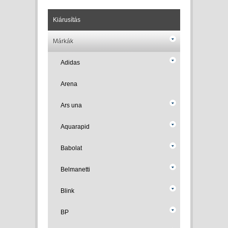
Kiárusítás
Márkák
Adidas
Arena
Ars una
Aquarapid
Babolat
Belmanetti
Blink
BP