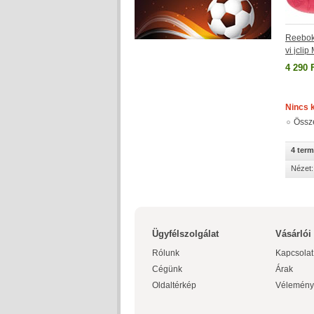
Reebok
vi jcli
4 290 
Nincs 
Össz
4 ter
Nézet:
Ügyfélszolgálat
Vásárlói
Rólunk
Kapcsolat
Cégünk
Árak
Oldaltérkép
Vélemény