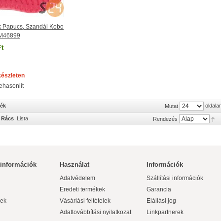
 Papucs, Szandál Kobo
p M46899
Ft
készleten
ehasonlít
mék
oldala
Mutat
Rács
Lista
Rendezés
 információk
Használat
Információk
Adatvédelem
Szállítási információk
Eredeti termékek
Garancia
ek
Vásárlási feltételek
Elállási jog
Adattovábbítási nyilatkozat
Linkpartnerek