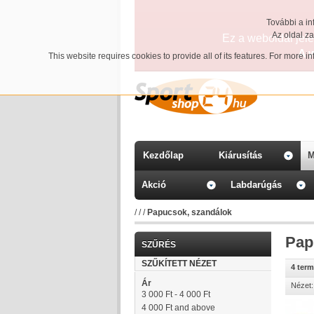
További a in
Az oldal z
Ez a weboldal jelen
A 
This website requires cookies to provide all of its features. For more 
Kezdőlap
Kiárusítás
M
Akció
Labdarúgás
/
/
/
Papucsok, szandálok
Pap
SZŰRÉS
SZŰKÍTETT NÉZET
4 ter
Ár
Nézet:
3 000 Ft
-
4 000 Ft
4 000 Ft
and above