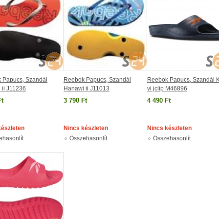
 Papucs, Szandál
Reebok Papucs, Szandál
Reebok Papucs, Szandál 
 ii J11236
Hanawi ii J11013
vi jclip M46896
Ft
3 790 Ft
4 490 Ft
készleten
Nincs készleten
Nincs készleten
ehasonlít
Összehasonlít
Összehasonlít