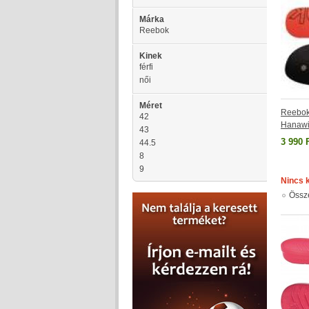
Márka
Reebok
Kinek
férfi
női
Méret
Reebok
42
Hanawi
43
3 990 
44.5
8
9
Nincs 
Össz