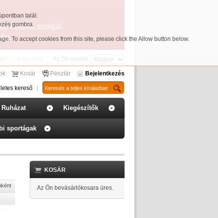
üpontban talál.
yezés gombra.
ató célokat szolgál.
ég.
page
. To accept cookies from this site, please click the Allow button below.
an!
Kapcsolat
Az Ön nyelve:
sok
Kosár
Pénztár
Bejelentkezés
letes kereső
Ruházat
Kiegészítők
bi sportágak
KOSÁR
nként
Az Ön bevásárlókosara üres.