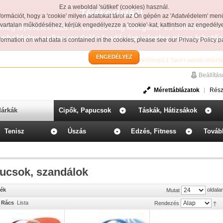
Ez a weboldal 'sütiket' (cookies) használ.
Tájékoztatás!
formációt, hogy a 'cookie' milyen adatokat tárol az Ön gépén az 'Adatvédelem' men
avartalan működéséhez, kérjük engedélyezze a 'cookie'-kat, kattintson az engedél
leg fejlesztés alatt áll, és kizárólag kategória- és termékbemut
weboldalon online rendelés leadására jelenleg nincs lehetős
information on what data is contained in the cookies, please see our
Privacy Policy 
ENGEDÉLYEZ
Üdvözöljük a SportShop24 Sport webáruházb
Beállítá
Mérettáblázatok
Rész
árkák
Cipők, Papucsok
Táskák, Hátizsákok
Tenisz
Úszás
Edzés, Fitness
Továb
ucsok, szandálok
mék
oldala
Mutat
Rács
Lista
Rendezés