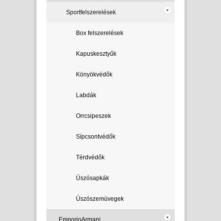
Sportfelszerelések
Box felszerelések
Kapuskesztyűk
Könyökvédők
Labdák
Orrcsipeszek
Sípcsontvédők
Térdvédők
Úszósapkák
Úszószemüvegek
EmporioArmani