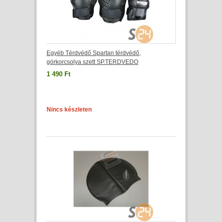
Egyéb Térdvédő Spartan térdvédő,
görkorcsolya szett SP.TERDVEDO
1 490 Ft
Nincs készleten