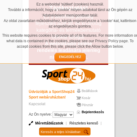
Ez a weboldal 'sütiket' (cookies) használ.
Tájékoztatás!
További a információt, hogy a 'cookie' milyen adatokat tárol az Ön gépén az
'Adatvédelem' menüpontban talál.
Ez a weboldal jelenleg
Az oldal zavartalan működéséhez, kérjük engedélyezze a 'cookie'-kat, kattintson
fejlesztés alatt áll, és kizárólag
az engedélyezés gombra.
kategória- és termékbemutató
This website requires cookies to provide all of its features. For more information o
célokat szolgál.
what data is contained in the cookies, please see our
Privacy Policy page
. To
A weboldalon online
accept cookies from this site, please click the Allow button below.
rendelés leadására jelenleg
nincs lehetőség.
ENGEDÉLYEZ
Beállítások
Üdvözöljük a SportShop24
Sport webáruházban!
Kosár
Kapcsolat
Pénztár
Bejelentkezés
Az Ön nyelve:
Mérettáblázatok
Részletes kereső