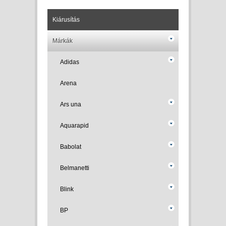
Kiárusítás
Márkák
Adidas
Arena
Ars una
Aquarapid
Babolat
Belmanetti
Blink
BP