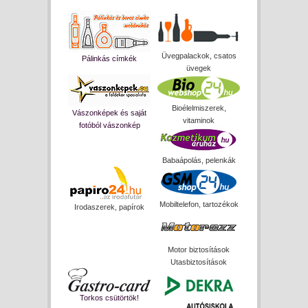
Üvegpalackok, csatos
Pálinkás címkék
üvegek
Bioélelmiszerek,
Vászonképek és saját
vitaminok
fotóból vászonkép
Babaápolás, pelenkák
Mobiltelefon, tartozékok
Irodaszerek, papírok
Motor biztosítások
Utasbiztosítások
Torkos csütörtök!