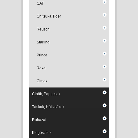
CAT
Onitsuka Tiger
Reusch
Starling
Prince
Roxa
Cimax
Cipők, Papucsok
Táskák, Hátizsákok
Ruházat
Kiegészítők