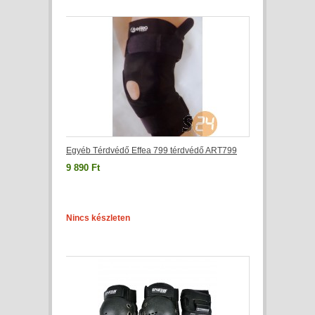
Egyéb Térdvédő Effea 799 térdvédő ART799
9 890 Ft
Nincs készleten