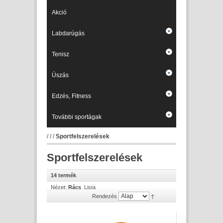
Akció
Labdarúgás
Tenisz
Úszás
Edzés, Fitness
További sportágak
/
/
/
Sportfelszerelések
Sportfelszerelések
14 termék
Nézet:
Rács
Lista
Rendezés