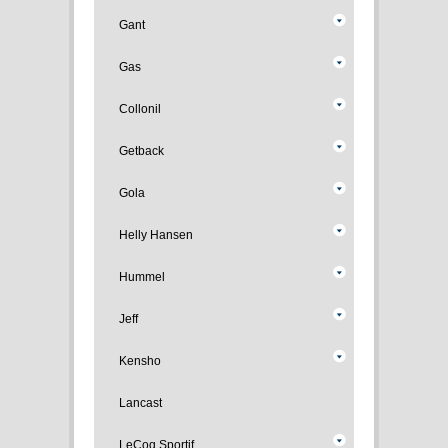
Gant
Gas
Collonil
Getback
Gola
Helly Hansen
Hummel
Jeff
Kensho
Lancast
LeCoq Sportif