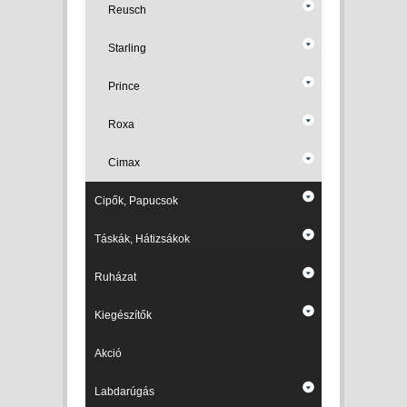
Reusch
Starling
Prince
Roxa
Cimax
Cipők, Papucsok
Táskák, Hátizsákok
Ruházat
Kiegészítők
Akció
Labdarúgás