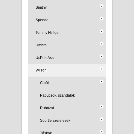
Smithy
Speedo
Tommy Hilfiger
Umbro
UsPoloAssn
Wilson
Cipők
Papucsok, szandálok
Ruházat
Sportfelszerelések
Táskák