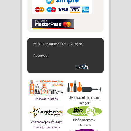
© 2013 SportShop24.hu . All Rights
Reserved.
Üvegpalackok, csatos
Pálinkás címkék
üvegek
Bioélelmiszerek,
Vászonképek és saját
vitaminok
fotóból vászonkép