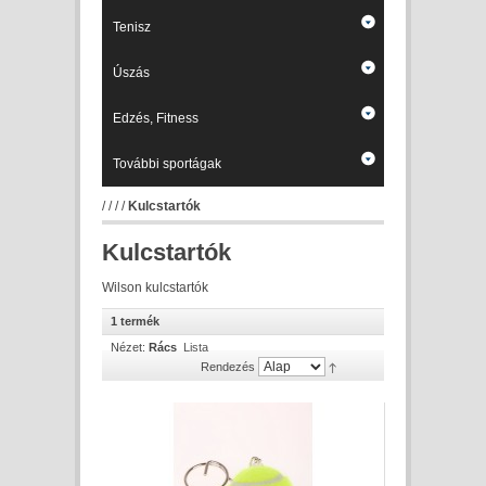
Tenisz
Úszás
Edzés, Fitness
További sportágak
/
/
/
/
Kulcstartók
Kulcstartók
Wilson kulcstartók
1 termék
Nézet:
Rács
Lista
Rendezés