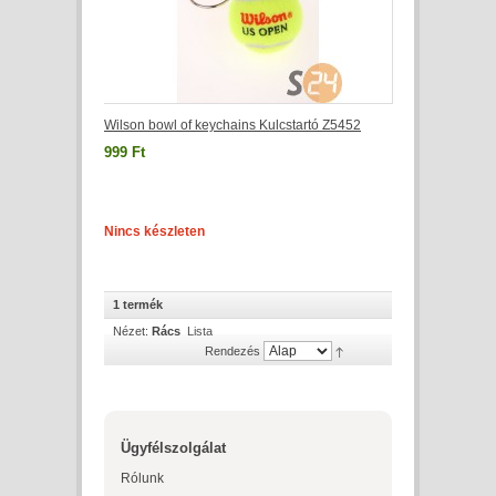
Wilson bowl of keychains Kulcstartó Z5452
999 Ft
Nincs készleten
1 termék
Nézet:
Rács
Lista
Rendezés
Ügyfélszolgálat
Rólunk