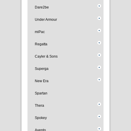
Dare2be
Under Armour
miPac
Regatta
Cayler & Sons
Superga
New Era
Spartan
Thera
Spokey
Avento