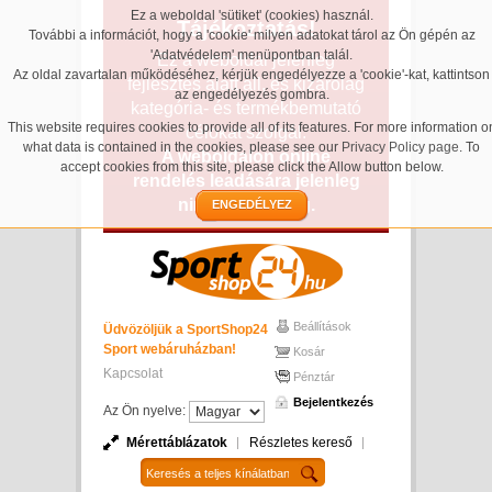
Ez a weboldal 'sütiket' (cookies) használ.
Tájékoztatás!
További a információt, hogy a 'cookie' milyen adatokat tárol az Ön gépén az
'Adatvédelem' menüpontban talál.
Ez a weboldal jelenleg
Az oldal zavartalan működéséhez, kérjük engedélyezze a 'cookie'-kat, kattintson
fejlesztés alatt áll, és kizárólag
az engedélyezés gombra.
kategória- és termékbemutató
This website requires cookies to provide all of its features. For more information o
célokat szolgál.
what data is contained in the cookies, please see our
Privacy Policy page
. To
A weboldalon online
accept cookies from this site, please click the Allow button below.
rendelés leadására jelenleg
nincs lehetőség.
ENGEDÉLYEZ
Beállítások
Üdvözöljük a SportShop24
Sport webáruházban!
Kosár
Kapcsolat
Pénztár
Bejelentkezés
Az Ön nyelve:
Mérettáblázatok
Részletes kereső