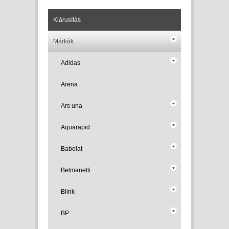
Kiárusítás
Márkák
Adidas
Arena
Ars una
Aquarapid
Babolat
Belmanetti
Blink
BP