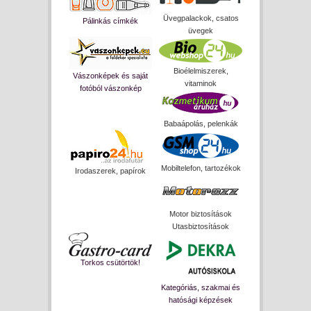
Üvegpalackok, csatos
Pálinkás címkék
üvegek
Bioélelmiszerek,
Vászonképek és saját
vitaminok
fotóból vászonkép
Babaápolás, pelenkák
Mobiltelefon, tartozékok
Irodaszerek, papírok
Motor biztosítások
Utasbiztosítások
Torkos csütörtök!
Kategóriás, szakmai és
hatósági képzések