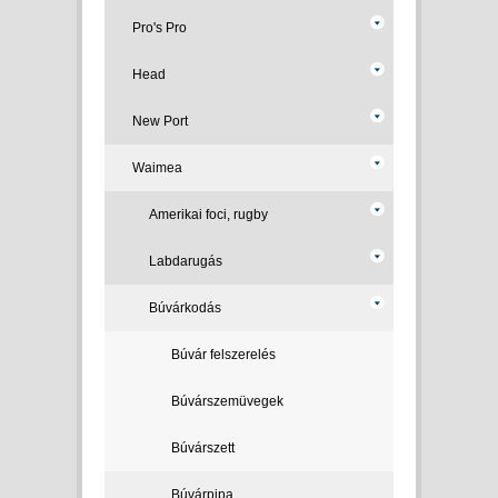
Pro's Pro
Head
New Port
Waimea
Amerikai foci, rugby
Labdarugás
Búvárkodás
Búvár felszerelés
Búvárszemüvegek
Búvárszett
Búvárpipa