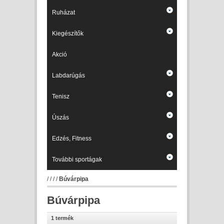
Ruházat
Kiegészítők
Akció
Labdarúgás
Tenisz
Úszás
Edzés, Fitness
További sportágak
/
/
/
/
Búvárpipa
Búvárpipa
1 termék