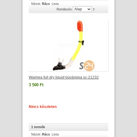
Nézet:
Rács
Lista
Rendezés
Waimea full dry liquid búvárpipa sc-21232
3 500 Ft
Nincs készleten
1 termék
Nézet:
Rács
Lista