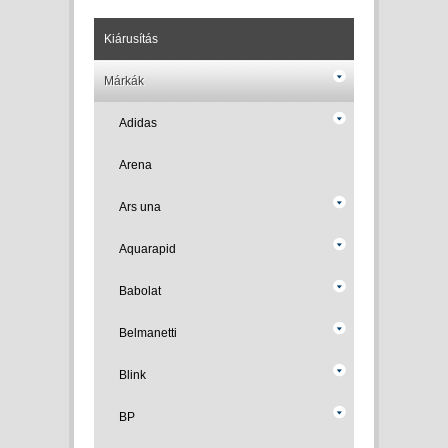
Kiárusítás
Márkák
Adidas
Arena
Ars una
Aquarapid
Babolat
Belmanetti
Blink
BP