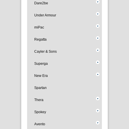
Dare2be
Under Armour
miPac
Regatta
Cayler & Sons
Superga
New Era
Spartan
Thera
Spokey
Avento