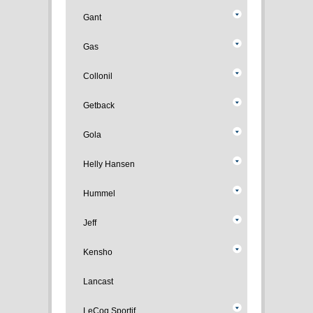
Gant
Gas
Collonil
Getback
Gola
Helly Hansen
Hummel
Jeff
Kensho
Lancast
LeCoq Sportif