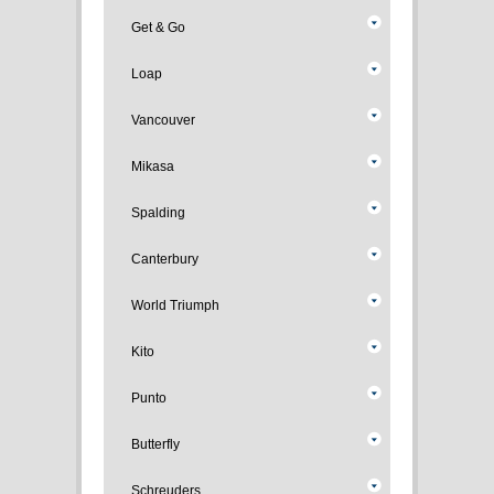
Get & Go
Loap
Vancouver
Mikasa
Spalding
Canterbury
World Triumph
Kito
Punto
Butterfly
Schreuders