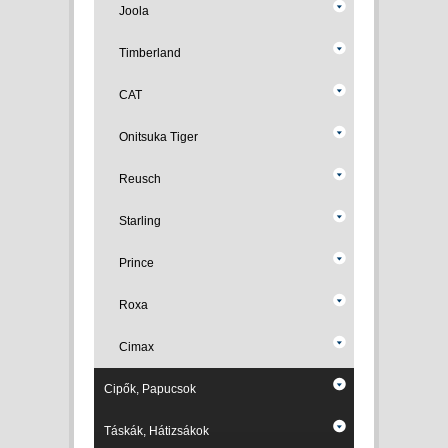
Joola
Timberland
CAT
Onitsuka Tiger
Reusch
Starling
Prince
Roxa
Cimax
Cipők, Papucsok
Táskák, Hátizsákok