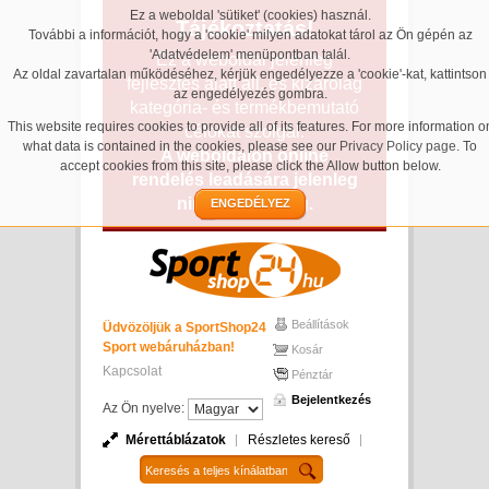
Ez a weboldal 'sütiket' (cookies) használ.
Tájékoztatás!
További a információt, hogy a 'cookie' milyen adatokat tárol az Ön gépén az
'Adatvédelem' menüpontban talál.
Ez a weboldal jelenleg
Az oldal zavartalan működéséhez, kérjük engedélyezze a 'cookie'-kat, kattintson
fejlesztés alatt áll, és kizárólag
az engedélyezés gombra.
kategória- és termékbemutató
This website requires cookies to provide all of its features. For more information o
célokat szolgál.
what data is contained in the cookies, please see our
Privacy Policy page
. To
A weboldalon online
accept cookies from this site, please click the Allow button below.
rendelés leadására jelenleg
nincs lehetőség.
ENGEDÉLYEZ
Beállítások
Üdvözöljük a SportShop24
Sport webáruházban!
Kosár
Kapcsolat
Pénztár
Bejelentkezés
Az Ön nyelve:
Mérettáblázatok
Részletes kereső