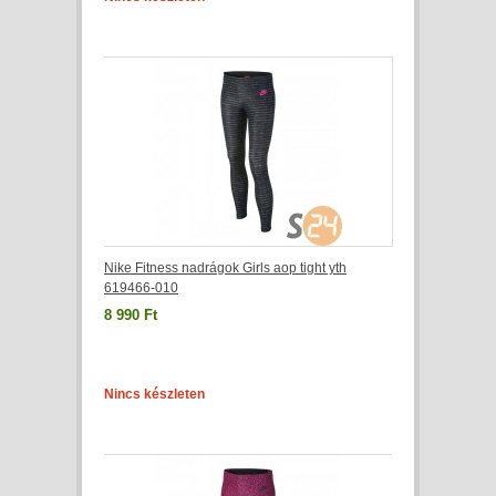
Nike Fitness nadrágok Girls aop tight yth
619466-010
8 990 Ft
Nincs készleten