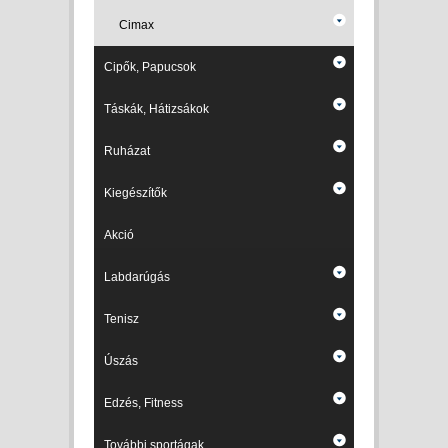
Cimax
Cipők, Papucsok
Táskák, Hátizsákok
Ruházat
Kiegészítők
Akció
Labdarúgás
Tenisz
Úszás
Edzés, Fitness
További sportágak