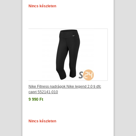
Nincs készleten
Nike Fitness nadrágok Nike legend 2.0 ti dfc
capri 552141-010
9 990 Ft
Nincs készleten