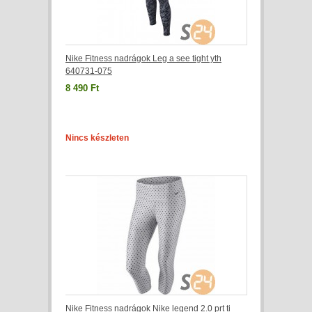
Nike Fitness nadrágok Leg a see tight yth
640731-075
8 490 Ft
Nincs készleten
Nike Fitness nadrágok Nike legend 2.0 prt ti