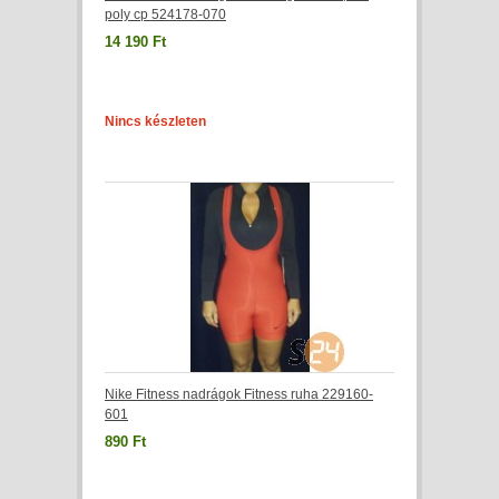
poly cp 524178-070
14 190 Ft
Nincs készleten
Nike Fitness nadrágok Fitness ruha 229160-
601
890 Ft