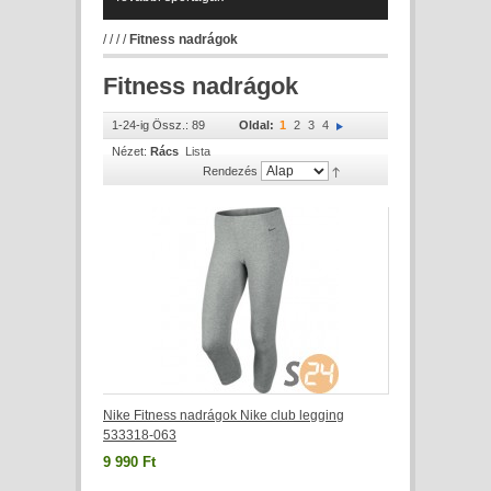
/
/
/
/
Fitness nadrágok
Fitness nadrágok
1-24-ig Össz.: 89
Oldal:
1
2
3
4
Nézet:
Rács
Lista
Rendezés
Nike Fitness nadrágok Nike club legging
533318-063
9 990 Ft