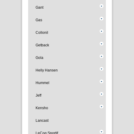
Gant
Gas
Collonil
Getback
Gola
Helly Hansen
Hummel
Jeff
Kensho
Lancast
LeCoq Sportif