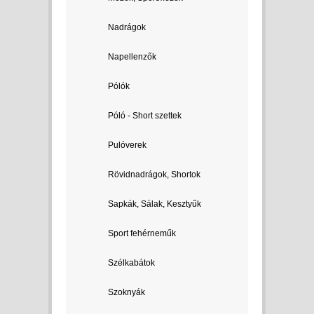
Nadrágok
Napellenzők
Pólók
Póló - Short szettek
Pulóverek
Rövidnadrágok, Shortok
Sapkák, Sálak, Kesztyűk
Sport fehérneműk
Szélkabátok
Szoknyák