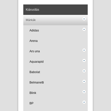
Kiárusítás
Márkák
Adidas
Arena
Ars una
Aquarapid
Babolat
Belmanetti
Blink
BP