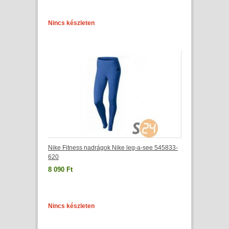
Nincs készleten
Nike Fitness nadrágok Nike leg-a-see 545833-
620
8 090 Ft
Nincs készleten