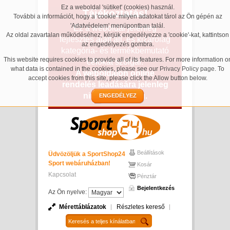
Ez a weboldal 'sütiket' (cookies) használ.
Tájékoztatás!
További a információt, hogy a 'cookie' milyen adatokat tárol az Ön gépén az
'Adatvédelem' menüpontban talál.
Ez a weboldal jelenleg
Az oldal zavartalan működéséhez, kérjük engedélyezze a 'cookie'-kat, kattintson
fejlesztés alatt áll, és kizárólag
az engedélyezés gombra.
kategória- és termékbemutató
This website requires cookies to provide all of its features. For more information o
célokat szolgál.
what data is contained in the cookies, please see our
Privacy Policy page
. To
A weboldalon online
accept cookies from this site, please click the Allow button below.
rendelés leadására jelenleg
nincs lehetőség.
ENGEDÉLYEZ
Beállítások
Üdvözöljük a SportShop24
Sport webáruházban!
Kosár
Kapcsolat
Pénztár
Bejelentkezés
Az Ön nyelve:
Mérettáblázatok
Részletes kereső