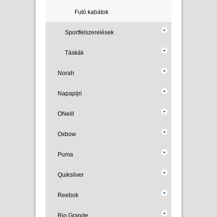
Futó kabátok
Sportfelszerelések
Táskák
Norah
Napapijri
ONeill
Oxbow
Puma
Quiksilver
Reebok
Rio Grande