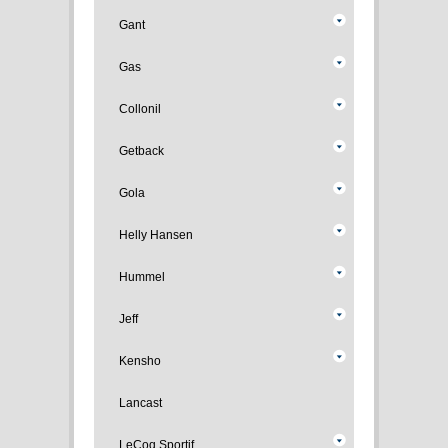
Gant
Gas
Collonil
Getback
Gola
Helly Hansen
Hummel
Jeff
Kensho
Lancast
LeCoq Sportif