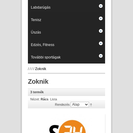
Labdarúgás
Tenisz
Úszás
Edzés, Fitness
További sportágak
/
/
/
/
Zoknik
Zoknik
3 termék
Nézet:
Rács
Lista
Rendezés