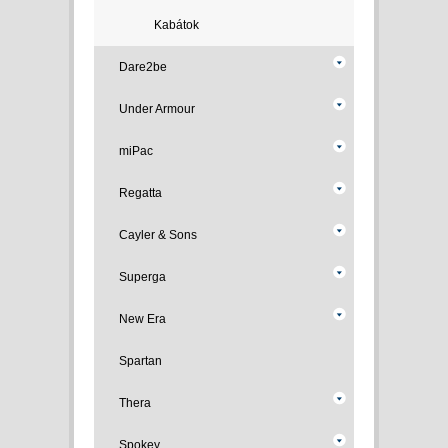
Kabátok
Dare2be
Under Armour
miPac
Regatta
Cayler & Sons
Superga
New Era
Spartan
Thera
Spokey