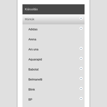
Kiárusítás
Márkák
Adidas
Arena
Ars una
Aquarapid
Babolat
Belmanetti
Blink
BP