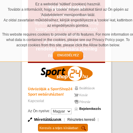
Ez a weboldal 'sütiket' (cookies) használ.
Tájékoztatás!
További a információt, hogy a 'cookie' milyen adatokat tárol az Ön gépén az
'Adatvédelem' menüpontban talál.
Ez a weboldal jelenleg
Az oldal zavartalan működéséhez, kérjük engedélyezze a 'cookie'-kat, kattintson
fejlesztés alatt áll, és kizárólag
az engedélyezés gombra.
kategória- és termékbemutató
This website requires cookies to provide all of its features. For more information o
célokat szolgál.
what data is contained in the cookies, please see our
Privacy Policy page
. To
A weboldalon online
accept cookies from this site, please click the Allow button below.
rendelés leadására jelenleg
nincs lehetőség.
ENGEDÉLYEZ
Beállítások
Üdvözöljük a SportShop24
Sport webáruházban!
Kosár
Kapcsolat
Pénztár
Bejelentkezés
Az Ön nyelve:
Mérettáblázatok
Részletes kereső