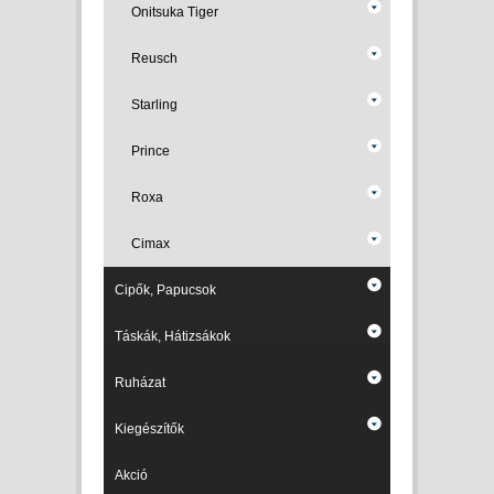
Onitsuka Tiger
Reusch
Starling
Prince
Roxa
Cimax
Cipők, Papucsok
Táskák, Hátizsákok
Ruházat
Kiegészítők
Akció