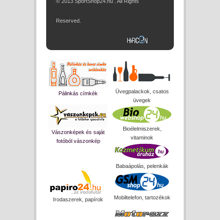
© 2013 SportShop24.hu . All Rights
Reserved.
Üvegpalackok, csatos
Pálinkás címkék
üvegek
Bioélelmiszerek,
Vászonképek és saját
vitaminok
fotóból vászonkép
Babaápolás, pelenkák
Mobiltelefon, tartozékok
Irodaszerek, papírok