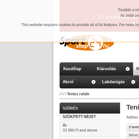
További a in
Az oldal z
Ez a weboldal jelen
A 
This website requires cookies to provide all of its features. For more 
Kezdőlap
Kiárusítás
M
Akció
Labdarúgás
/
/
/
/
Tenisz ruhák
Ten
SZŰRÉS
SZŰKÍTETT NÉZET
Adidas 
Ár
2 ter
33 990 Ft
and above
Nézet: