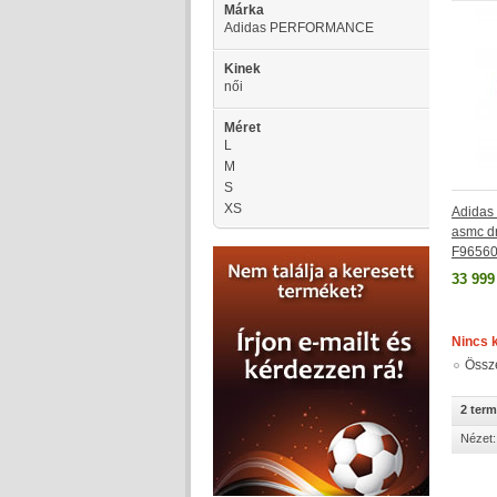
Márka
Adidas PERFORMANCE
Kinek
női
Méret
L
M
S
XS
Adida
asmc dr
F9656
33 999
Nincs 
Össz
2 ter
Nézet: