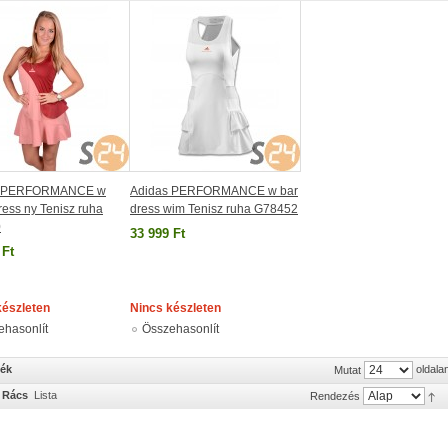
s PERFORMANCE w
Adidas PERFORMANCE w bar
ess ny Tenisz ruha
dress wim Tenisz ruha G78452
0
33 999 Ft
 Ft
készleten
Nincs készleten
ehasonlít
Összehasonlít
mék
oldala
Mutat
Rács
Lista
Rendezés