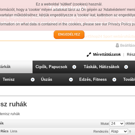
Ez a weboldal 'sütiket' (cookies) használ.
Tájékoztatás!
formációt, hogy a 'cookie' milyen adatokat tárol az Ön gépén az 'Adatvédelem' men
avartalan működéséhez, kérjük engedélyezze a 'cookie'-kat, kattintson az engedél
leg fejlesztés alatt áll, és kizárólag kategória- és termékbemut
weboldalon online rendelés leadására jelenleg nincs lehetős
information on what data is contained in the cookies, please see our
Privacy Policy 
ENGEDÉLYEZ
Üdvözöljük a SportShop24 Sport webáruházb
Beállítá
Mérettáblázatok
Rész
árkák
Cipők, Papucsok
Táskák, Hátizsákok
Tenisz
Úszás
Edzés, Fitness
Továb
isz ruhák
tenisz ruhák
mék
oldala
Mutat
Rács
Lista
Rendezés