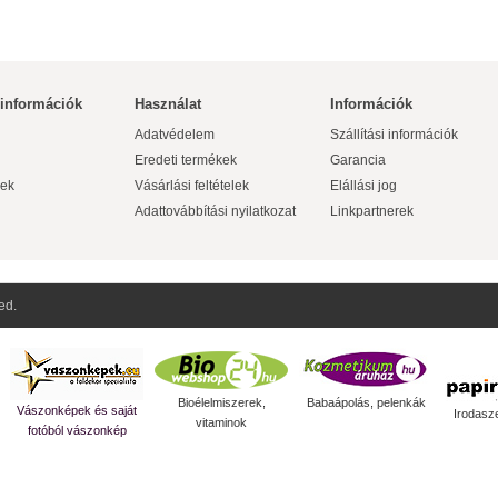
 információk
Használat
Információk
Adatvédelem
Szállítási információk
Eredeti termékek
Garancia
ek
Vásárlási feltételek
Elállási jog
Adattovábbítási nyilatkozat
Linkpartnerek
ed.
Bioélelmiszerek,
Babaápolás, pelenkák
Vászonképek és saját
Irodasz
vitaminok
fotóból vászonkép