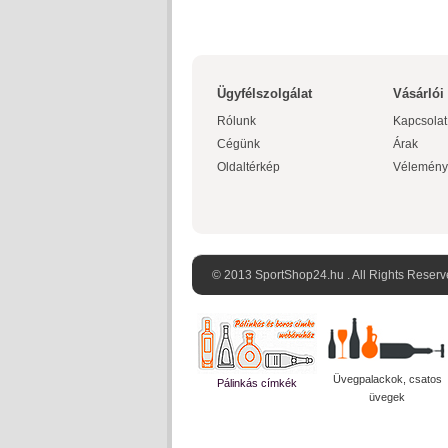
Ügyfélszolgálat
Vásárlói
Rólunk
Kapcsolat
Cégünk
Árak
Oldaltérkép
Vélemény
© 2013 SportShop24.hu . All Rights Reserv
Üvegpalackok, csatos
Pálinkás címkék
üvegek