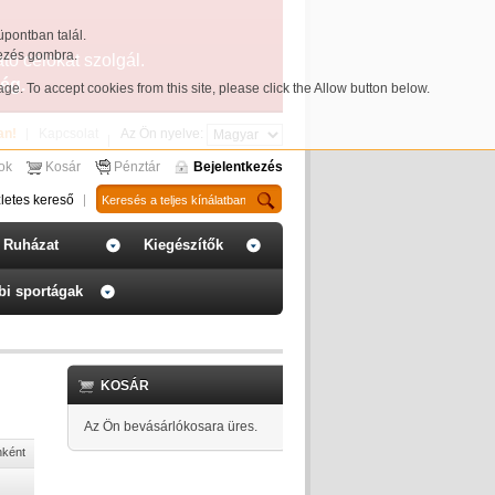
üpontban talál.
yezés gombra.
ató célokat szolgál.
ég.
page
. To accept cookies from this site, please click the Allow button below.
an!
Kapcsolat
Az Ön nyelve:
sok
Kosár
Pénztár
Bejelentkezés
letes kereső
Ruházat
Kiegészítők
bi sportágak
KOSÁR
Az Ön bevásárlókosara üres.
nként