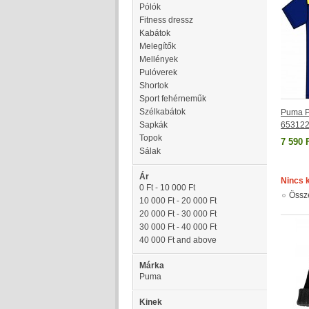
Pólók
Fitness dressz
Kabátok
Melegítők
Mellények
Pulóverek
Shortok
Sport fehérneműk
Szélkabátok
Puma Pó
Sapkák
65312
Topok
7 590 
Sálak
Ár
Nincs 
0 Ft
-
10 000 Ft
Össz
10 000 Ft
-
20 000 Ft
20 000 Ft
-
30 000 Ft
30 000 Ft
-
40 000 Ft
40 000 Ft
and above
Márka
Puma
Kinek