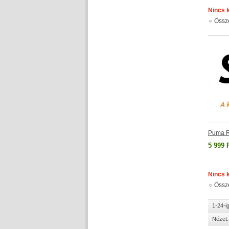
Nincs 
Össz
Puma Rö
5 999 
Nincs 
Össz
1-24-i
Nézet: