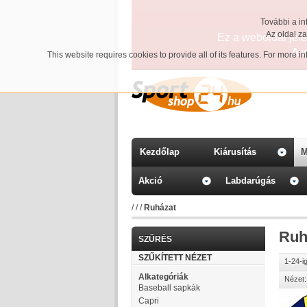
További a in
Az oldal z
Ez a weboldal jelen
A 
This website requires cookies to provide all of its features. For more 
Kezdőlap
Kiárusítás
M
Akció
Labdarúgás
/
/
/
Ruházat
Ruh
SZŰRÉS
SZŰKÍTETT NÉZET
1-24-i
Alkategóriák
Nézet:
Baseball sapkák
Capri