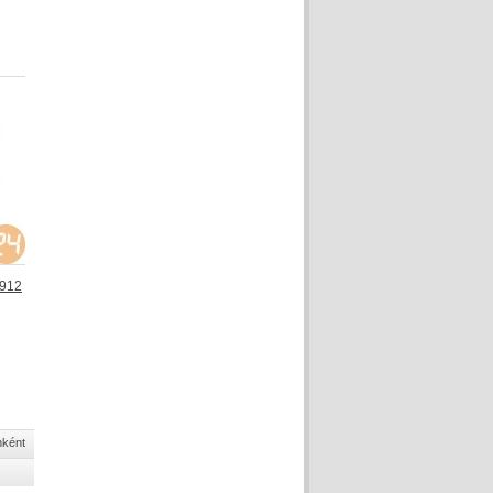
9912
nként