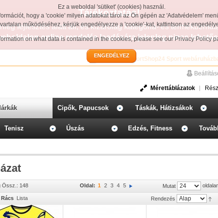
Ez a weboldal 'sütiket' (cookies) használ.
Tájékoztatás!
formációt, hogy a 'cookie' milyen adatokat tárol az Ön gépén az 'Adatvédelem' men
avartalan működéséhez, kérjük engedélyezze a 'cookie'-kat, kattintson az engedél
leg fejlesztés alatt áll, és kizárólag kategória- és termékbemut
weboldalon online rendelés leadására jelenleg nincs lehetős
information on what data is contained in the cookies, please see our
Privacy Policy 
ENGEDÉLYEZ
Üdvözöljük a SportShop24 Sport webáruházb
Beállítá
Mérettáblázatok
Rész
árkák
Cipők, Papucsok
Táskák, Hátizsákok
Tenisz
Úszás
Edzés, Fitness
Továb
ázat
g Össz.: 148
Oldal:
1
2
3
4
5
oldala
Mutat
Rács
Lista
Rendezés