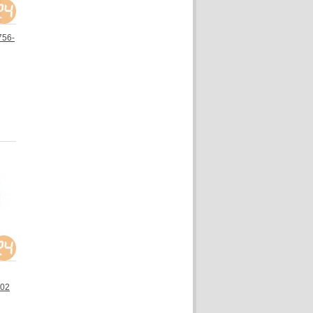
756-
002