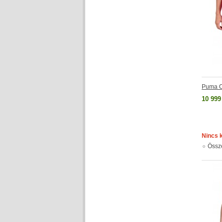
Puma C
10 999
Nincs 
Össz