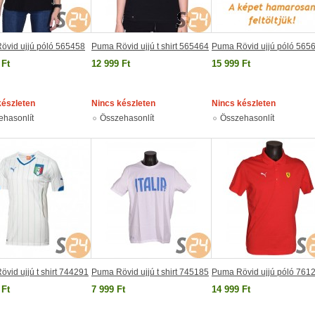
övid ujjú póló 565458
Puma Rövid ujjú t shirt 565464
Puma Rövid ujjú póló 565
 Ft
12 999 Ft
15 999 Ft
készleten
Nincs készleten
Nincs készleten
ehasonlít
Összehasonlít
Összehasonlít
vid ujjú t shirt 744291
Puma Rövid ujjú t shirt 745185
Puma Rövid ujjú póló 761
 Ft
7 999 Ft
14 999 Ft