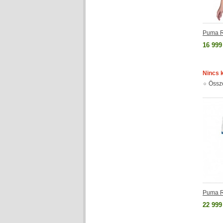
Puma R
16 999
Nincs 
Össz
Puma Rö
22 999