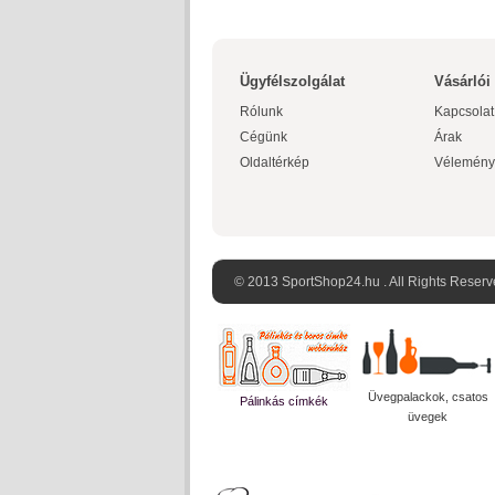
Ügyfélszolgálat
Vásárlói
Rólunk
Kapcsolat
Cégünk
Árak
Oldaltérkép
Vélemény
© 2013 SportShop24.hu . All Rights Reserv
Üvegpalackok, csatos
Pálinkás címkék
üvegek