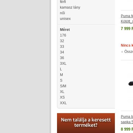
férfi
kamasz lány
női
Puma fe
unisex
Kötött
7 999 
Méret
176
32
Nincs 
33
Össz
34
36
3XL
L
M
S
S/M
XL
XS
XXL
Puma b
sapka 
8 999 