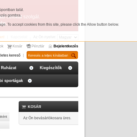
üpontban talál.
yezés gombra.
ató célokat szolgál.
ég.
page
. To accept cookies from this site, please click the Allow button below.
an!
Kapcsolat
Az Ön nyelve:
sok
Kosár
Pénztár
Bejelentkezés
letes kereső
Ruházat
Kiegészítők
bi sportágak
KOSÁR
nként
Az Ön bevásárlókosara üres.