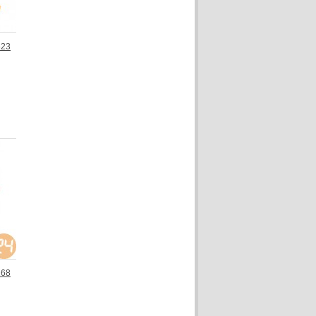
623
268