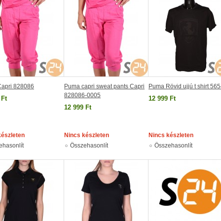
apri 828086
Puma capri sweat pants Capri
Puma Rövid ujjú t shirt 56
828086-0005
 Ft
12 999 Ft
12 999 Ft
készleten
Nincs készleten
Nincs készleten
ehasonlít
Összehasonlít
Összehasonlít