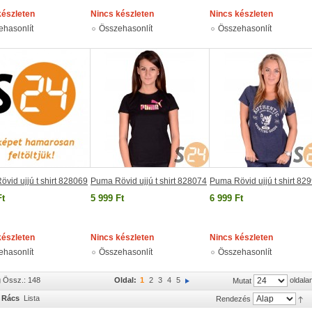
készleten
Nincs készleten
Nincs készleten
ehasonlít
Összehasonlít
Összehasonlít
vid ujjú t shirt 828069
Puma Rövid ujjú t shirt 828074
Puma Rövid ujjú t shirt 82
Ft
5 999 Ft
6 999 Ft
készleten
Nincs készleten
Nincs készleten
ehasonlít
Összehasonlít
Összehasonlít
g Össz.: 148
Oldal:
1
2
3
4
5
oldala
Mutat
Rács
Lista
Rendezés