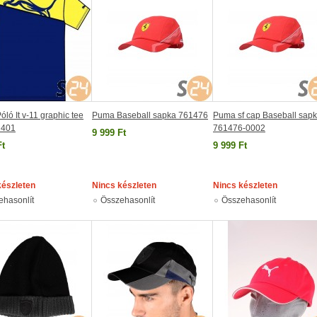
ló It v-11 graphic tee
Puma Baseball sapka 761476
Puma sf cap Baseball sap
2401
761476-0002
9 999 Ft
Ft
9 999 Ft
készleten
Nincs készleten
Nincs készleten
ehasonlít
Összehasonlít
Összehasonlít