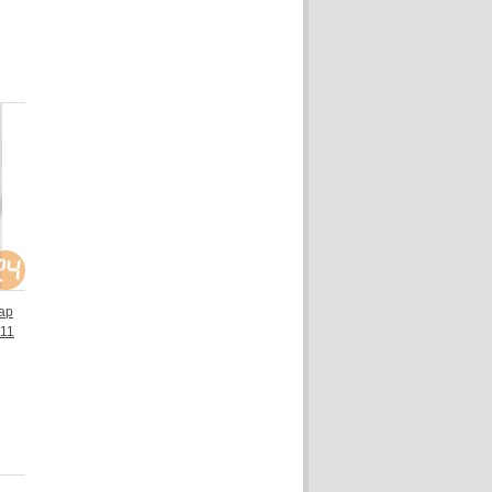
ap
011