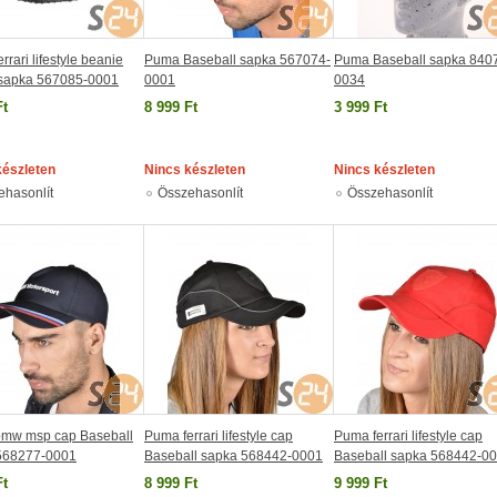
rrari lifestyle beanie
Puma Baseball sapka 567074-
Puma Baseball sapka 840
_sapka 567085-0001
0001
0034
Ft
8 999 Ft
3 999 Ft
készleten
Nincs készleten
Nincs készleten
ehasonlít
Összehasonlít
Összehasonlít
mw msp cap Baseball
Puma ferrari lifestyle cap
Puma ferrari lifestyle cap
568277-0001
Baseball sapka 568442-0001
Baseball sapka 568442-0
Ft
8 999 Ft
9 999 Ft