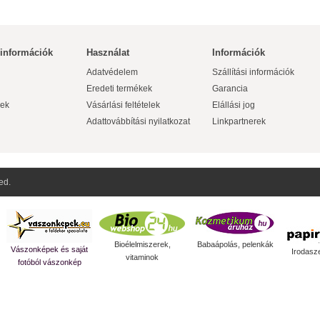
 információk
Használat
Információk
Adatvédelem
Szállítási információk
Eredeti termékek
Garancia
ek
Vásárlási feltételek
Elállási jog
Adattovábbítási nyilatkozat
Linkpartnerek
ed.
Bioélelmiszerek,
Babaápolás, pelenkák
Vászonképek és saját
Irodasz
vitaminok
fotóból vászonkép