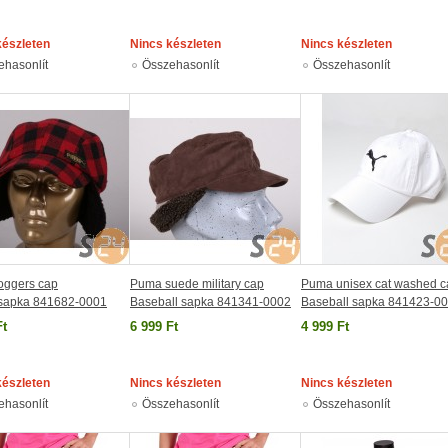
készleten
Nincs készleten
Nincs készleten
ehasonlít
Összehasonlít
Összehasonlít
oggers cap
Puma suede military cap
Puma unisex cat washed c
_sapka 841682-0001
Baseball sapka 841341-0002
Baseball sapka 841423-0
Ft
6 999 Ft
4 999 Ft
készleten
Nincs készleten
Nincs készleten
ehasonlít
Összehasonlít
Összehasonlít