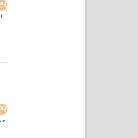
 l
476