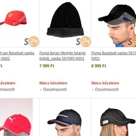
f cap Baseball sapka
Puma ferrari lifestyle beanie
Puma Baseball sapka 567
-0002
Kötött_sapka 567085-0001
0001
Ft
7 999 Ft
8 999 Ft
készleten
Nincs készleten
Nincs készleten
ehasonlít
Összehasonlít
Összehasonlít