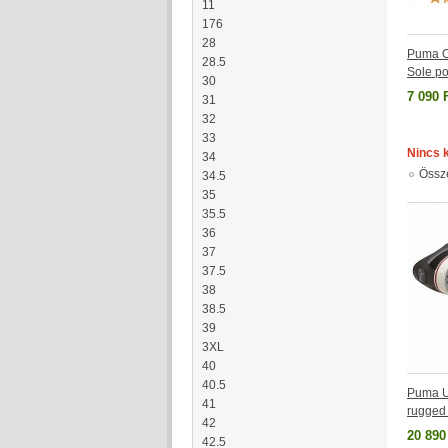
11
176
28
Puma Ol
28.5
Sole p
30
7 090 
31
32
33
Nincs 
34
Össz
34.5
35
35.5
36
37
37.5
38
38.5
39
3XL
40
40.5
Puma Ut
41
rugged
42
20 890
42.5