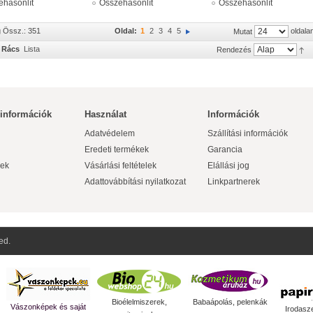
ehasonlít
Összehasonlít
Összehasonlít
g Össz.: 351
Oldal:
1
2
3
4
5
oldala
Mutat
Rács
Lista
Rendezés
 információk
Használat
Információk
Adatvédelem
Szállítási információk
Eredeti termékek
Garancia
ek
Vásárlási feltételek
Elállási jog
Adattovábbítási nyilatkozat
Linkpartnerek
ed.
Bioélelmiszerek,
Babaápolás, pelenkák
Vászonképek és saját
Irodasz