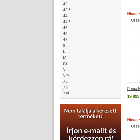
43
43.5
Nincs 
44
Össz
44.5
45
46
47
8
L
M
ns
S
S/M
XL
XS
Puma H
XXL
19 999
Nincs 
Össz