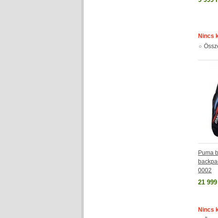
Nincs 
Össz
Puma b
backpa
0002
21 999
Nincs 