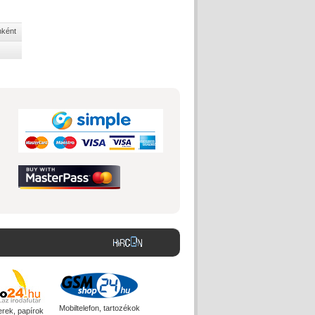
nként
Mobiltelefon, tartozékok
erek, papírok