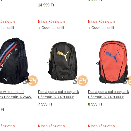
14 999 Ft
készleten
Nincs készleten
Nincs készleten
ehasonlít
Összehasonlít
Összehasonlít
mw motorsport
Puma puma cat backpack
Puma puma cat backpack
ck Hátizsák 072645-
Hátizsák 073979-0006
Hátizsák 073979-0008
7 999 Ft
8 999 Ft
 Ft
készleten
Nincs készleten
Nincs készleten