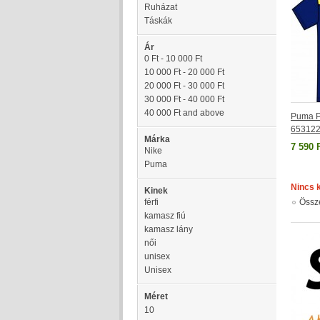
Ruházat
Táskák
Ár
0 Ft
-
10 000 Ft
10 000 Ft
-
20 000 Ft
20 000 Ft
-
30 000 Ft
30 000 Ft
-
40 000 Ft
40 000 Ft
and above
Puma Pó
65312
Márka
7 590 
Nike
Puma
Nincs 
Kinek
férfi
Össz
kamasz fiú
kamasz lány
női
unisex
Unisex
Méret
10