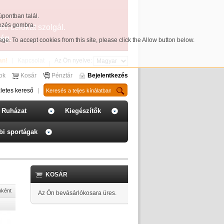
üpontban talál.
yezés gombra.
ató célokat szolgál.
ég.
page
. To accept cookies from this site, please click the Allow button below.
an!
Kapcsolat
Az Ön nyelve:
sok
Kosár
Pénztár
Bejelentkezés
letes kereső
Ruházat
Kiegészítők
bi sportágak
KOSÁR
nként
Az Ön bevásárlókosara üres.