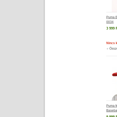
Puma B
0034
3 999 
Nincs 
Össz
Puma fe
Baseba
9 999 