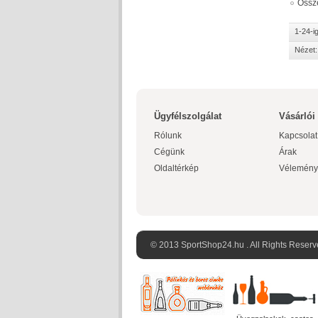
Össz
1-24-i
Nézet:
Ügyfélszolgálat
Vásárlói
Rólunk
Kapcsolat
Cégünk
Árak
Oldaltérkép
Vélemény
© 2013 SportShop24.hu . All Rights Reserv