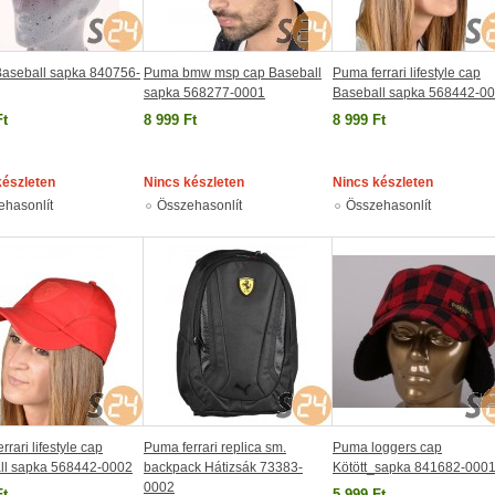
aseball sapka 840756-
Puma bmw msp cap Baseball
Puma ferrari lifestyle cap
sapka 568277-0001
Baseball sapka 568442-0
Ft
8 999 Ft
8 999 Ft
készleten
Nincs készleten
Nincs készleten
ehasonlít
Összehasonlít
Összehasonlít
rrari lifestyle cap
Puma ferrari replica sm.
Puma loggers cap
ll sapka 568442-0002
backpack Hátizsák 73383-
Kötött_sapka 841682-000
0002
Ft
5 999 Ft