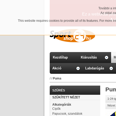
További a in
Az oldal z
Ez a weboldal jelen
A 
This website requires cookies to provide all of its features. For more 
Kezdőlap
Kiárusítás
M
Akció
Labdarúgás
/
/
Puma
Pu
SZŰRÉS
SZŰKÍTETT NÉZET
1-24-i
Alkategóriák
Nézet:
Cipők
Papucsok, szandálok