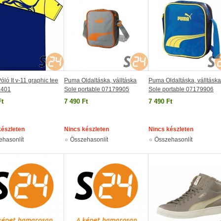
ló It v-11 graphic tee
Puma Oldaltáska, válltáska
Puma Oldaltáska, válltáska
2401
Sole portable 07179905
Sole portable 07179906
Ft
7 490 Ft
7 490 Ft
készleten
Nincs készleten
Nincs készleten
ehasonlít
Összehasonlít
Összehasonlít