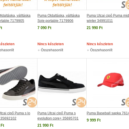
daltáska, válltáska
Puma Oldaltáska, válltáska
Puma Utcai cipő Puma mid
ortable 7179905
Sole portable 7179906
winter 34991011
Ft
7 090 Ft
21 990 Ft
készleten
Nincs készleten
Nincs készleten
ehasonlít
Összehasonlít
Összehasonlít
cai cipő Puma s lo
Puma Utcai cipő Puma s
Puma Baseball sapka 761
 35692102
evolution core+ 35695701
9 999 Ft
 Ft
21 990 Ft