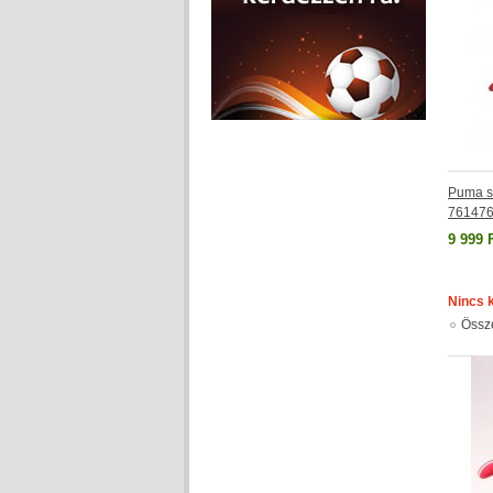
Puma s
761476
9 999 
Nincs 
Össz