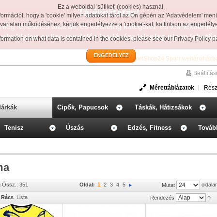
Ez a weboldal 'sütiket' (cookies) használ.
Tájékoztatás!
formációt, hogy a 'cookie' milyen adatokat tárol az Ön gépén az 'Adatvédelem' men
avartalan működéséhez, kérjük engedélyezze a 'cookie'-kat, kattintson az engedél
leg fejlesztés alatt áll, és kizárólag kategória- és termékbemut
weboldalon online rendelés leadására jelenleg nincs lehetős
information on what data is contained in the cookies, please see our
Privacy Policy 
ENGEDÉLYEZ
Üdvözöljük a SportShop24 Sport webáruházb
Beállítá
Mérettáblázatok
Rész
árkák
Cipők, Papucsok
Táskák, Hátizsákok
Tenisz
Úszás
Edzés, Fitness
Továb
ma
g Össz.: 351
Oldal:
1
2
3
4
5
oldala
Mutat
Rács
Lista
Rendezés