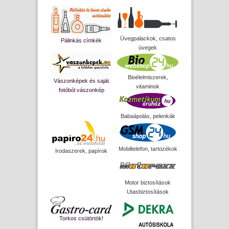
Üvegpalackok, csatos
Pálinkás címkék
üvegek
Bioélelmiszerek,
Vászonképek és saját
vitaminok
fotóból vászonkép
Babaápolás, pelenkák
Mobiltelefon, tartozékok
Irodaszerek, papírok
Motor biztosítások
Utasbiztosítások
Torkos csütörtök!