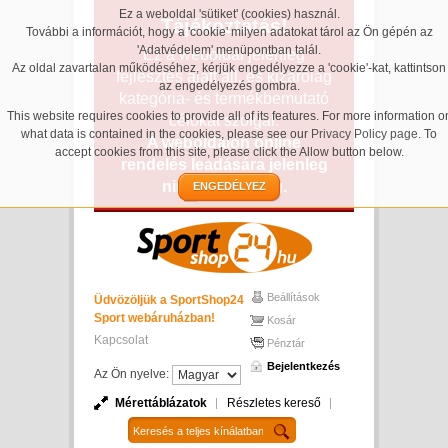
Ez a weboldal 'sütiket' (cookies) használ.
Tájékoztatás!
További a információt, hogy a 'cookie' milyen adatokat tárol az Ön gépén az
'Adatvédelem' menüpontban talál.
Ez a weboldal jelenleg
Az oldal zavartalan működéséhez, kérjük engedélyezze a 'cookie'-kat, kattintson
fejlesztés alatt áll, és kizárólag
az engedélyezés gombra.
kategória- és termékbemutató
This website requires cookies to provide all of its features. For more information o
célokat szolgál.
what data is contained in the cookies, please see our
Privacy Policy page
. To
A weboldalon online
accept cookies from this site, please click the Allow button below.
rendelés leadására jelenleg
nincs lehetőség.
ENGEDÉLYEZ
Beállítások
Üdvözöljük a SportShop24
Sport webáruházban!
Kosár
Kapcsolat
Pénztár
Bejelentkezés
Az Ön nyelve:
Mérettáblázatok
Részletes kereső