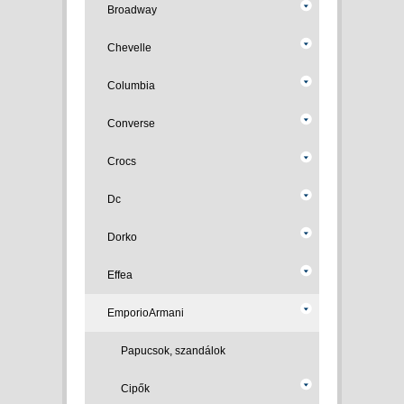
Broadway
Chevelle
Columbia
Converse
Crocs
Dc
Dorko
Effea
EmporioArmani
Papucsok, szandálok
Cipők