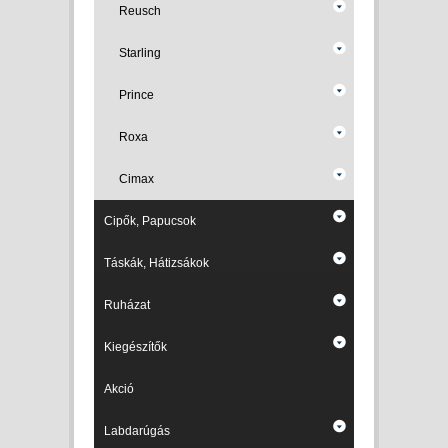
Reusch
Starling
Prince
Roxa
Cimax
Cipők, Papucsok
Táskák, Hátizsákok
Ruházat
Kiegészítők
Akció
Labdarúgás