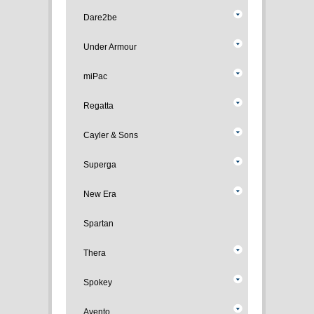
Dare2be
Under Armour
miPac
Regatta
Cayler & Sons
Superga
New Era
Spartan
Thera
Spokey
Avento