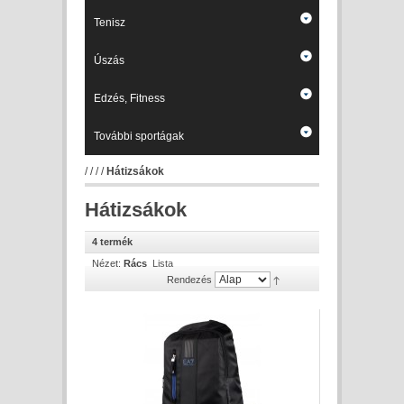
Tenisz
Úszás
Edzés, Fitness
További sportágak
/
/
/
/
Hátizsákok
Hátizsákok
4 termék
Nézet:
Rács
Lista
Rendezés