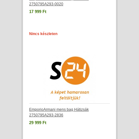
2750795A293-0020
17 999 Ft
Nincs készleten
EmporioArmani mens bag Hátizsák
2750795A293-2836
29 999 Ft