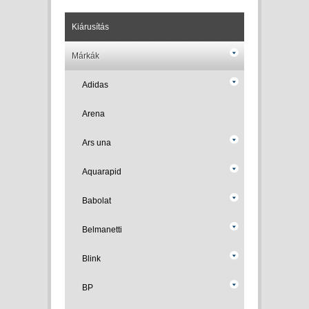
Kiárusítás
Márkák
Adidas
Arena
Ars una
Aquarapid
Babolat
Belmanetti
Blink
BP