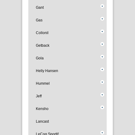
Gant
Gas
Collonil
Getback
Gola
Helly Hansen
Hummel
Jeff
Kensho
Lancast
LeCoq Sportif