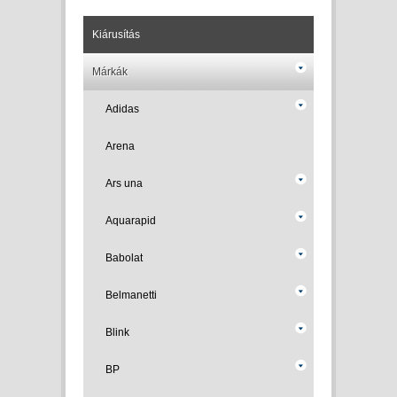
Kiárusítás
Márkák
Adidas
Arena
Ars una
Aquarapid
Babolat
Belmanetti
Blink
BP