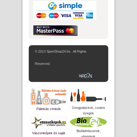
© 2013 SportShop24.hu . All Rights
Reserved.
Üvegpalackok, csatos
Pálinkás címkék
üvegek
Bioélelmiszerek,
Vászonképek és saját
vitaminok