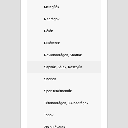
Melegítők
Nadrágok
Pólók
Pulóverek
Rövidnadrágok, Shortok
Sapkák, Sálak, Kesztyűk
Shortok
Sport fehérneműk
Térdnadrágok, 3.4 nadrágok
Topok
Zip pulóverek