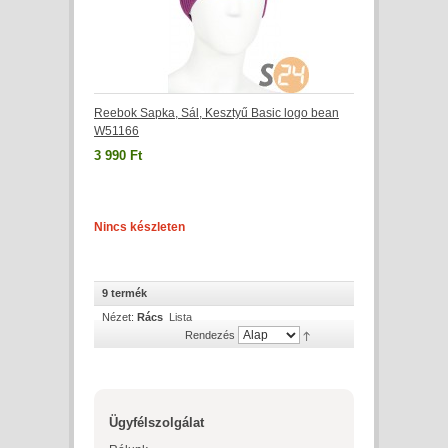
Reebok Sapka, Sál, Kesztyű Basic logo bean
W51166
3 990 Ft
Nincs készleten
9 termék
Nézet:
Rács
Lista
Rendezés
Ügyfélszolgálat