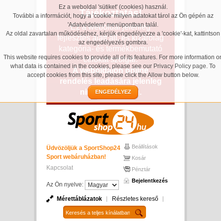
Ez a weboldal 'sütiket' (cookies) használ.
Tájékoztatás!
További a információt, hogy a 'cookie' milyen adatokat tárol az Ön gépén az
'Adatvédelem' menüpontban talál.
Ez a weboldal jelenleg
Az oldal zavartalan működéséhez, kérjük engedélyezze a 'cookie'-kat, kattintson
fejlesztés alatt áll, és kizárólag
az engedélyezés gombra.
kategória- és termékbemutató
This website requires cookies to provide all of its features. For more information o
célokat szolgál.
what data is contained in the cookies, please see our
Privacy Policy page
. To
A weboldalon online
accept cookies from this site, please click the Allow button below.
rendelés leadására jelenleg
nincs lehetőség.
ENGEDÉLYEZ
Beállítások
Üdvözöljük a SportShop24
Sport webáruházban!
Kosár
Kapcsolat
Pénztár
Bejelentkezés
Az Ön nyelve:
Mérettáblázatok
Részletes kereső