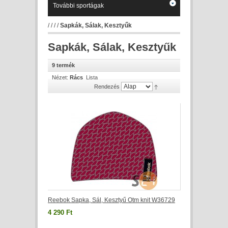
További sportágak
/
/
/
/
Sapkák, Sálak, Kesztyűk
Sapkák, Sálak, Kesztyűk
9 termék
Nézet:
Rács
Lista
Rendezés
Reebok Sapka, Sál, Kesztyű Otm knit W36729
4 290 Ft