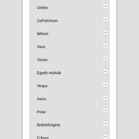
Umbro
UsPoloAssn
Wilson
Vans
Yonex
Egyéb márkák
Vespa
Asics
Polar
BritishKnights
DJinns