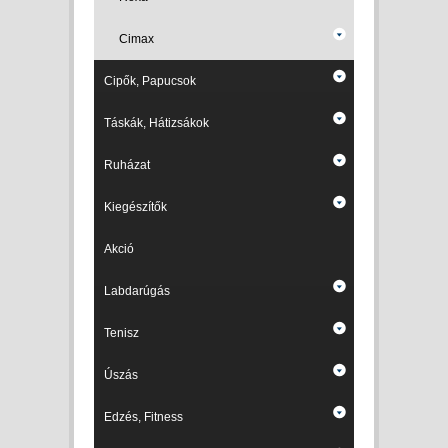
Cimax
Cipők, Papucsok
Táskák, Hátizsákok
Ruházat
Kiegészítők
Akció
Labdarúgás
Tenisz
Úszás
Edzés, Fitness