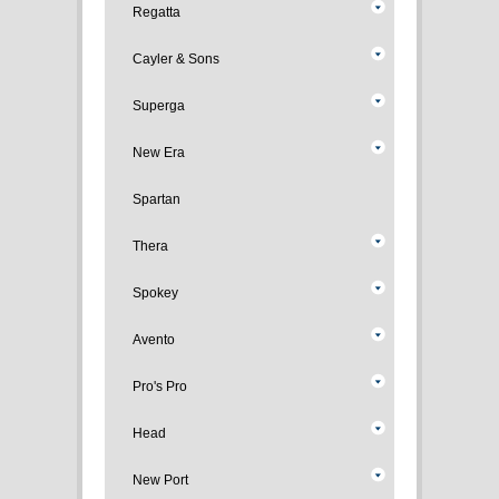
Regatta
Cayler & Sons
Superga
New Era
Spartan
Thera
Spokey
Avento
Pro's Pro
Head
New Port