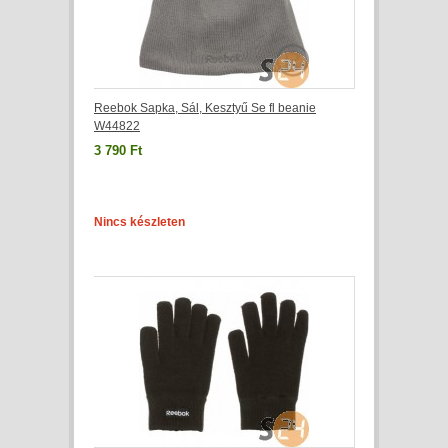
Reebok Sapka, Sál, Kesztyű Se fl beanie
W44822
3 790 Ft
Nincs készleten