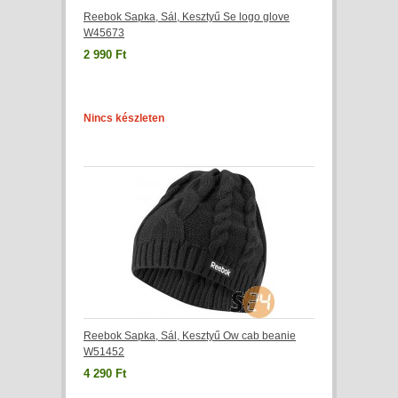
Reebok Sapka, Sál, Kesztyű Se logo glove
W45673
2 990 Ft
Nincs készleten
Reebok Sapka, Sál, Kesztyű Ow cab beanie
W51452
4 290 Ft