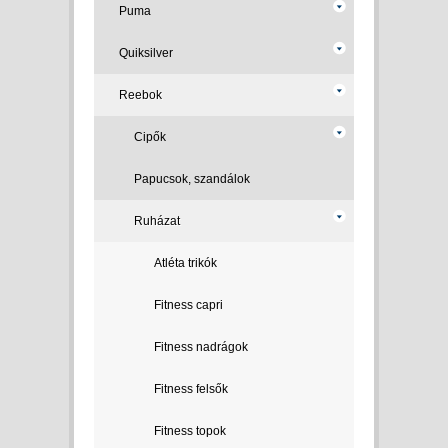
Puma
Quiksilver
Reebok
Cipők
Papucsok, szandálok
Ruházat
Atléta trikók
Fitness capri
Fitness nadrágok
Fitness felsők
Fitness topok