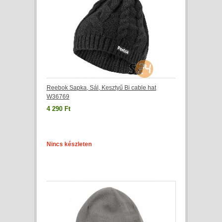
Reebok Sapka, Sál, Kesztyű Bi cable hat
W36769
4 290 Ft
Nincs készleten