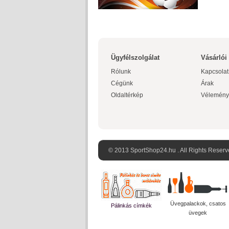
Ügyfélszolgálat
Vásárlói
Rólunk
Kapcsolat
Cégünk
Árak
Oldaltérkép
Vélemény
© 2013 SportShop24.hu . All Rights Reserv
Üvegpalackok, csatos
Pálinkás címkék
üvegek