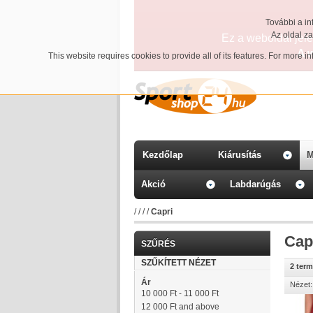
További a in
Az oldal z
Ez a weboldal jelen
A 
This website requires cookies to provide all of its features. For more 
Kezdőlap
Kiárusítás
M
Akció
Labdarúgás
/
/
/
/
Capri
Cap
SZŰRÉS
SZŰKÍTETT NÉZET
2 ter
Ár
Nézet:
10 000 Ft
-
11 000 Ft
12 000 Ft
and above