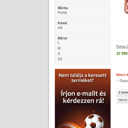
Márka
Puma
Kinek
női
Méret
L
Puma C
M
10 999
S
XS
Nincs 
Össz
2 ter
Nézet: