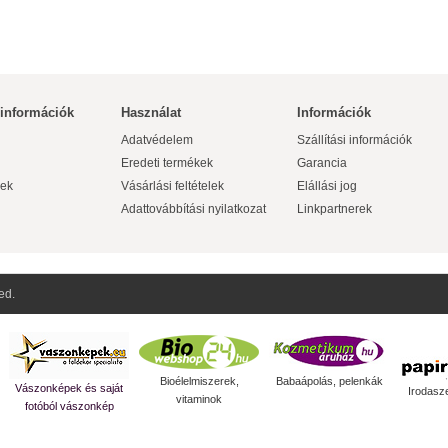
 információk
Használat
Információk
Adatvédelem
Szállítási információk
Eredeti termékek
Garancia
ek
Vásárlási feltételek
Elállási jog
Adattovábbítási nyilatkozat
Linkpartnerek
ed.
Bioélelmiszerek,
Babaápolás, pelenkák
Vászonképek és saját
Irodasz
vitaminok
fotóból vászonkép