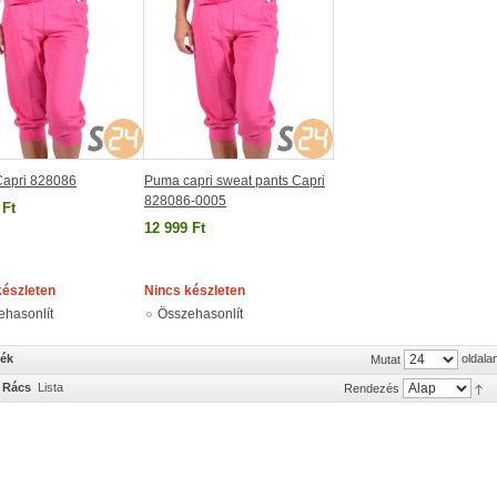
apri 828086
Puma capri sweat pants Capri
828086-0005
 Ft
12 999 Ft
készleten
Nincs készleten
ehasonlít
Összehasonlít
mék
oldala
Mutat
Rács
Lista
Rendezés