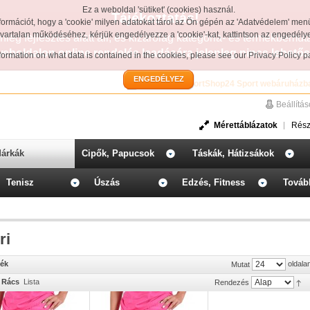
Ez a weboldal 'sütiket' (cookies) használ.
Tájékoztatás!
formációt, hogy a 'cookie' milyen adatokat tárol az Ön gépén az 'Adatvédelem' men
avartalan működéséhez, kérjük engedélyezze a 'cookie'-kat, kattintson az engedél
leg fejlesztés alatt áll, és kizárólag kategória- és termékbemut
weboldalon online rendelés leadására jelenleg nincs lehetős
information on what data is contained in the cookies, please see our
Privacy Policy 
ENGEDÉLYEZ
Üdvözöljük a SportShop24 Sport webáruházb
Beállítá
Mérettáblázatok
Rész
árkák
Cipők, Papucsok
Táskák, Hátizsákok
Tenisz
Úszás
Edzés, Fitness
Továb
ri
mék
oldala
Mutat
Rács
Lista
Rendezés