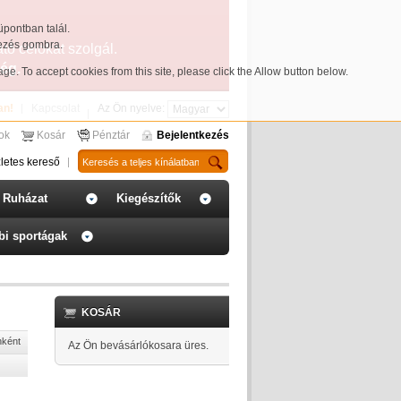
üpontban talál.
yezés gombra.
ató célokat szolgál.
ég.
page
. To accept cookies from this site, please click the Allow button below.
an!
Kapcsolat
Az Ön nyelve:
sok
Kosár
Pénztár
Bejelentkezés
letes kereső
Ruházat
Kiegészítők
bi sportágak
KOSÁR
nként
Az Ön bevásárlókosara üres.