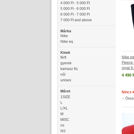
4 000 Ft
-
5 000 Ft
5 000 Ft
-
6 000 Ft
6 000 Ft
-
7 000 Ft
7 000 Ft
and above
Márka
Nike
Nike eq
Kinek
Nike eq
férfi
Fleece 
gyerek
royal 9
kamasz fiú
női
4 490 
unisex
Méret
Nincs 
1SIZE
Össz
L
L/XL
M
MISC
ns
NS