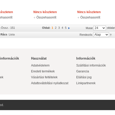
készleten
Nincs készleten
Nincs készleten
ehasonlít
Összehasonlít
Összehasonlít
g Össz.: 151
Oldal:
1
2
3
4
5
oldala
Mutat
Rács
Lista
Rendezés
 információk
Használat
Információk
Adatvédelem
Szállítási információk
Eredeti termékek
Garancia
ek
Vásárlási feltételek
Elállási jog
Adattovábbítási nyilatkozat
Linkpartnerek
ed.