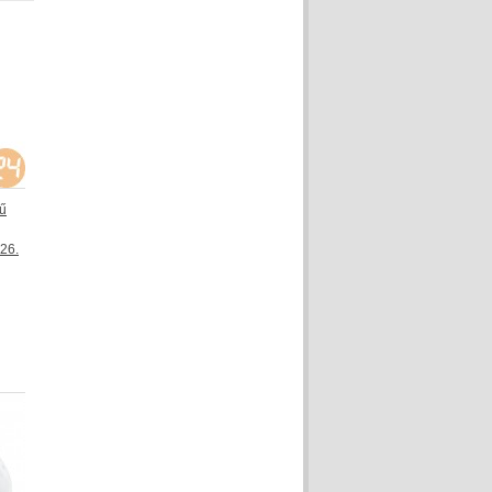
yű
426.