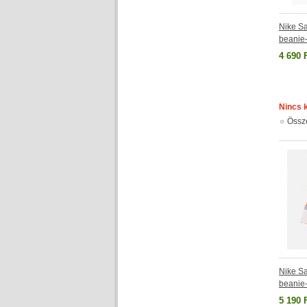
Nike Sa
beanie
4 690 
Nincs 
Össz
Nike Sa
beanie
5 190 