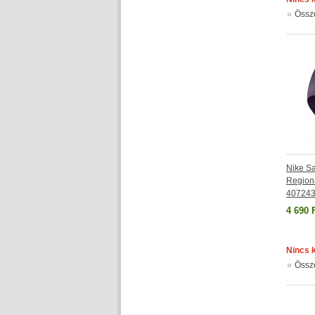
Össz
Nike Sa
Regiona
407243
4 690 
Nincs 
Össz