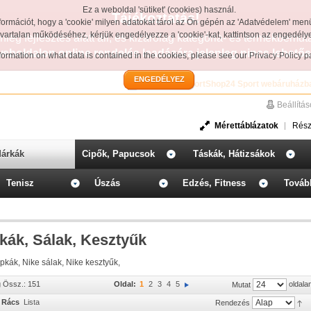
Ez a weboldal 'sütiket' (cookies) használ.
Tájékoztatás!
formációt, hogy a 'cookie' milyen adatokat tárol az Ön gépén az 'Adatvédelem' men
avartalan működéséhez, kérjük engedélyezze a 'cookie'-kat, kattintson az engedél
leg fejlesztés alatt áll, és kizárólag kategória- és termékbemut
weboldalon online rendelés leadására jelenleg nincs lehetős
information on what data is contained in the cookies, please see our
Privacy Policy 
ENGEDÉLYEZ
Üdvözöljük a SportShop24 Sport webáruházb
Beállítá
Mérettáblázatok
Rész
árkák
Cipők, Papucsok
Táskák, Hátizsákok
Tenisz
Úszás
Edzés, Fitness
Továb
kák, Sálak, Kesztyűk
pkák, Nike sálak, Nike kesztyűk,
g Össz.: 151
Oldal:
1
2
3
4
5
oldala
Mutat
Rács
Lista
Rendezés