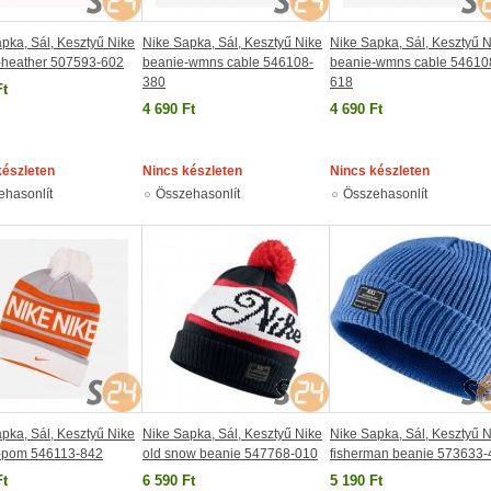
pka, Sál, Kesztyű Nike
Nike Sapka, Sál, Kesztyű Nike
Nike Sapka, Sál, Kesztyű 
-heather 507593-602
beanie-wmns cable 546108-
beanie-wmns cable 54610
380
618
Ft
4 690 Ft
4 690 Ft
készleten
Nincs készleten
Nincs készleten
ehasonlít
Összehasonlít
Összehasonlít
pka, Sál, Kesztyű Nike
Nike Sapka, Sál, Kesztyű Nike
Nike Sapka, Sál, Kesztyű 
-pom 546113-842
old snow beanie 547768-010
fisherman beanie 573633-
Ft
6 590 Ft
5 190 Ft