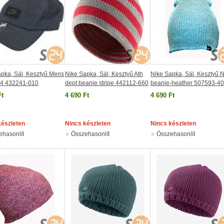
pka, Sál, Kesztyű Mens
Nike Sapka, Sál, Kesztyű Ath
Nike Sapka, Sál, Kesztyű 
4 432241-010
dept beanie stripe 442112-660
beanie-heather 507593-4
Ft
4 690 Ft
4 690 Ft
készleten
Nincs készleten
Nincs készleten
ehasonlít
Összehasonlít
Összehasonlít