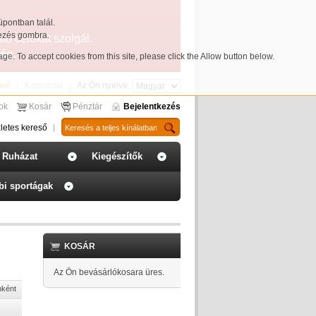
üpontban talál.
yezés gombra.
ató célokat szolgál.
ég.
page
. To accept cookies from this site, please click the Allow button below.
an!
Kapcsolat
Az Ön nyelve:
sok
Kosár
Pénztár
Bejelentkezés
letes kereső
Ruházat
Kiegészítők
bi sportágak
KOSÁR
Az Ön bevásárlókosara üres.
nként