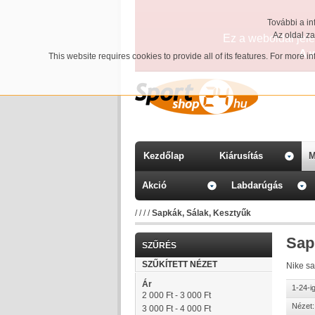
További a in
Az oldal z
Ez a weboldal jelen
A 
This website requires cookies to provide all of its features. For more 
Kezdőlap
Kiárusítás
M
Akció
Labdarúgás
/
/
/
/
Sapkák, Sálak, Kesztyűk
Sap
SZŰRÉS
SZŰKÍTETT NÉZET
Nike sa
Ár
1-24-i
2 000 Ft
-
3 000 Ft
Nézet:
3 000 Ft
-
4 000 Ft