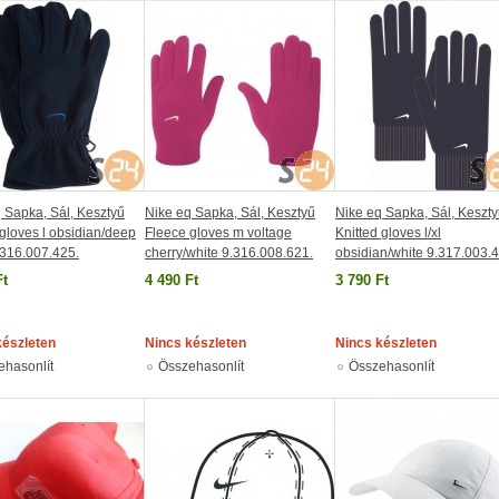
 Sapka, Sál, Kesztyű
Nike eq Sapka, Sál, Kesztyű
Nike eq Sapka, Sál, Keszt
gloves l obsidian/deep
Fleece gloves m voltage
Knitted gloves l/xl
.316.007.425.
cherry/white 9.316.008.621.
obsidian/white 9.317.003.
Ft
4 490 Ft
3 790 Ft
készleten
Nincs készleten
Nincs készleten
ehasonlít
Összehasonlít
Összehasonlít