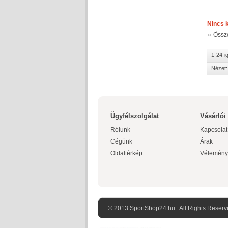
Nincs 
Össz
1-24-i
Nézet:
Ügyfélszolgálat
Vásárlói
Rólunk
Kapcsolat
Cégünk
Árak
Oldaltérkép
Vélemény
© 2013 SportShop24.hu . All Rights Reserv