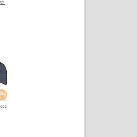
32-
Good