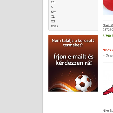
OS
S
S/M
XL
XS
Nike Sa
XS/S
287250
3 790 
Nincs 
Össz
Nike Sa