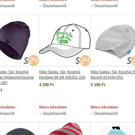
ehasonlít
Összehasonlít
Összehasonlít
pka, Sál, Kesztyű
Nike Sapka, Sál, Kesztyű
Nike Sapka, Sál, Kesztyű 
l lightweight beanie
Heritage 86 tnfl 408301-100
flat knit 424444-051
-687
4 290 Ft
5 190 Ft
Ft
készleten
Nincs készleten
Nincs készleten
ehasonlít
Összehasonlít
Összehasonlít