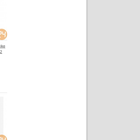
Nike
02