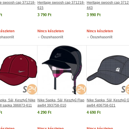
ge swoosh cap 371218-
Heritage swoosh cap 371218-
Heritage swoosh cap 3712
615
443
Ft
3 790 Ft
3 990 Ft
készleten
Nincs készleten
Nincs készleten
ehasonlít
Összehasonlít
Összehasonlít
pka, Sál, Kesztyű Nike
Nike Sapka, Sál, Kesztyű Flap
Nike Sapka, Sál, Kesztyű 
ll sapka 386873-611
aw84 393758-010
aw84 406758-021
Ft
4 290 Ft
4 690 Ft
készleten
Nincs készleten
Nincs készleten