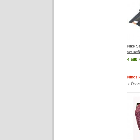
Nike Sa
sw aw8
4 690 
Nincs 
Össz