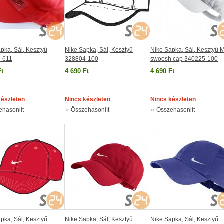
pka, Sál, Kesztyű
Nike Sapka, Sál, Kesztyű
Nike Sapka, Sál, Kesztyű M
-611
328804-100
swoosh cap 340225-100
Ft
4 690 Ft
4 690 Ft
készleten
Nincs készleten
Nincs készleten
ehasonlít
Összehasonlít
Összehasonlít
pka, Sál, Kesztyű
Nike Sapka, Sál, Kesztyű
Nike Sapka, Sál, Kesztyű