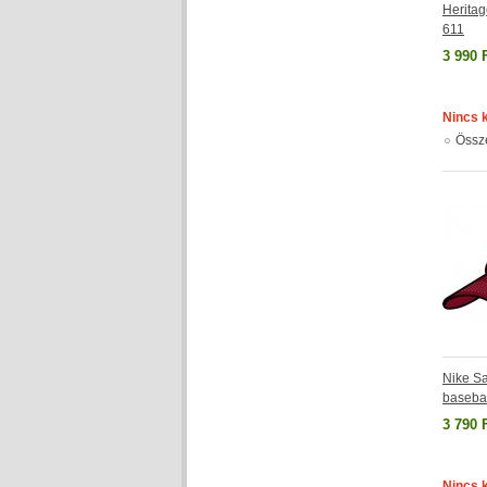
Herita
611
3 990 
Nincs 
Össz
Nike Sa
baseba
3 790 
Nincs 