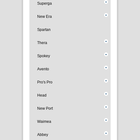
Superga
New Era
Spartan
Thera
Spokey
Avento
Pro's Pro
Head
New Port
Waimea
Abbey