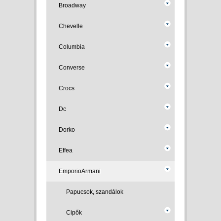
Broadway
Chevelle
Columbia
Converse
Crocs
Dc
Dorko
Effea
EmporioArmani
Papucsok, szandálok
Cipők