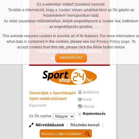
Ez a weboldal 'sütiket' (cookies) használ.
Tájékoztatás!
További a információt, hogy a 'cookie' milyen adatokat tárol az Ön gépén az
'Adatvédelem' menüpontban talál.
Ez a weboldal jelenleg
Az oldal zavartalan működéséhez, kérjük engedélyezze a 'cookie'-kat, kattintson
fejlesztés alatt áll, és kizárólag
az engedélyezés gombra.
kategória- és termékbemutató
This website requires cookies to provide all of its features. For more information o
célokat szolgál.
what data is contained in the cookies, please see our
Privacy Policy page
. To
A weboldalon online
accept cookies from this site, please click the Allow button below.
rendelés leadására jelenleg
nincs lehetőség.
ENGEDÉLYEZ
Beállítások
Üdvözöljük a SportShop24
Sport webáruházban!
Kosár
Kapcsolat
Pénztár
Bejelentkezés
Az Ön nyelve:
Mérettáblázatok
Részletes kereső