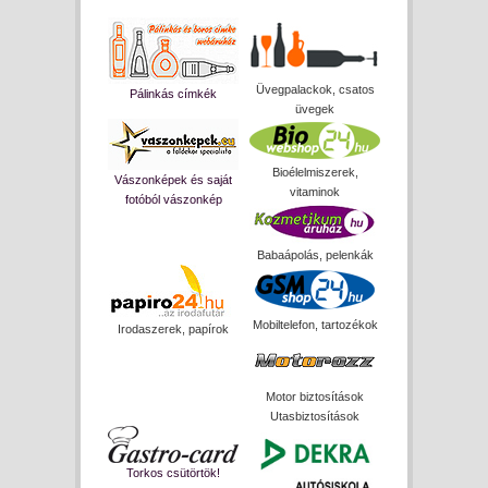
Üvegpalackok, csatos
Pálinkás címkék
üvegek
Bioélelmiszerek,
Vászonképek és saját
vitaminok
fotóból vászonkép
Babaápolás, pelenkák
Mobiltelefon, tartozékok
Irodaszerek, papírok
Motor biztosítások
Utasbiztosítások
Torkos csütörtök!