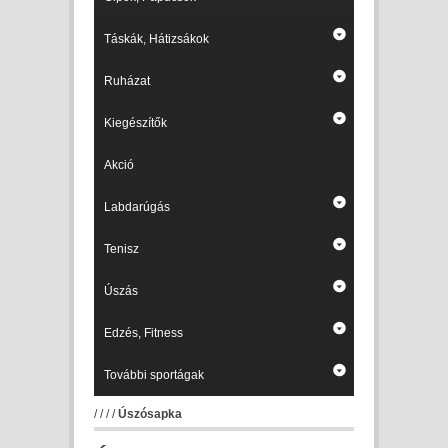
Táskák, Hátizsákok
Ruházat
Kiegészítők
Akció
Labdarúgás
Tenisz
Úszás
Edzés, Fitness
További sportágak
/
/
/
/
Úszósapka