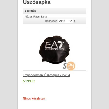
Úszósapka
1 termék
Nézet:
Rács
Lista
Rendezés
EmporioArmani Úszósapka 275254
5 999 Ft
Nincs készleten