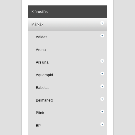
Kiárusítás
Márkák
Adidas
Arena
Ars una
Aquarapid
Babolat
Belmanetti
Blink
BP