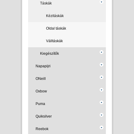
Táskák
Kézitáskák
Oldal táskák
Válltáskák
Kiegészítők
Napapijri
ONeill
Oxbow
Puma
Quiksilver
Reebok