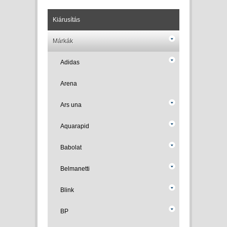
Kiárusítás
Márkák
Adidas
Arena
Ars una
Aquarapid
Babolat
Belmanetti
Blink
BP