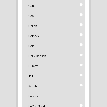
Gant
Gas
Collonil
Getback
Gola
Helly Hansen
Hummel
Jeff
Kensho
Lancast
LeCoq Sportif