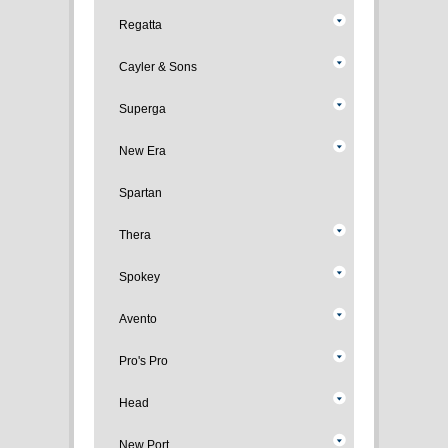
Regatta
Cayler & Sons
Superga
New Era
Spartan
Thera
Spokey
Avento
Pro's Pro
Head
New Port