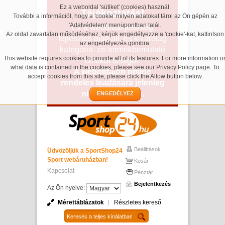
Ez a weboldal 'sütiket' (cookies) használ.
Tájékoztatás!
További a információt, hogy a 'cookie' milyen adatokat tárol az Ön gépén az
'Adatvédelem' menüpontban talál.
Ez a weboldal jelenleg
Az oldal zavartalan működéséhez, kérjük engedélyezze a 'cookie'-kat, kattintson
fejlesztés alatt áll, és kizárólag
az engedélyezés gombra.
kategória- és termékbemutató
This website requires cookies to provide all of its features. For more information o
célokat szolgál.
what data is contained in the cookies, please see our
Privacy Policy page
. To
A weboldalon online
accept cookies from this site, please click the Allow button below.
rendelés leadására jelenleg
nincs lehetőség.
ENGEDÉLYEZ
Beállítások
Üdvözöljük a SportShop24
Sport webáruházban!
Kosár
Kapcsolat
Pénztár
Bejelentkezés
Az Ön nyelve:
Mérettáblázatok
Részletes kereső