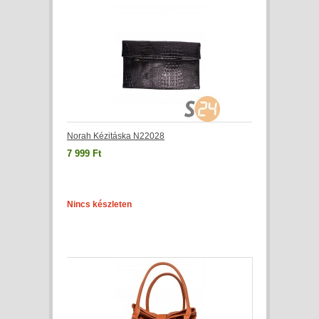
Norah Kézitáska N22028
7 999 Ft
Nincs készleten