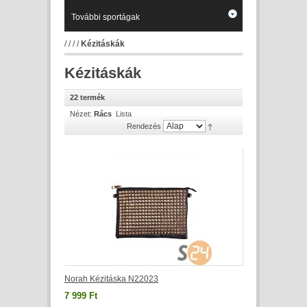
További sportágak
/
/
/
/
Kézitáskák
Kézitáskák
22 termék
Nézet:
Rács
Lista
Rendezés
Norah Kézitáska N22023
7 999 Ft