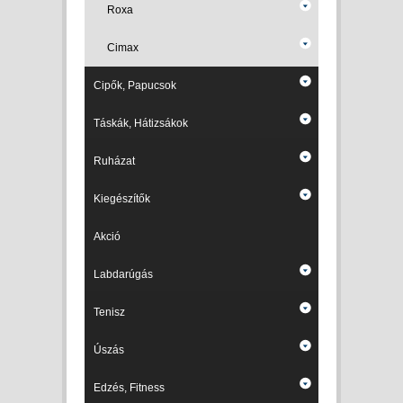
Roxa
Cimax
Cipők, Papucsok
Táskák, Hátizsákok
Ruházat
Kiegészítők
Akció
Labdarúgás
Tenisz
Úszás
Edzés, Fitness