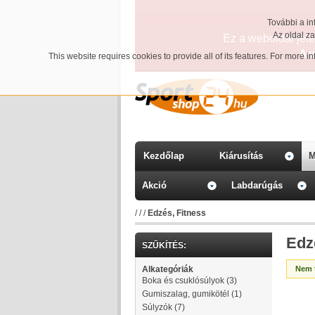
További a in
Az oldal z
Ez a weboldal jelen
A 
This website requires cookies to provide all of its features. For more 
Kezdőlap
Kiárusítás
M
Akció
Labdarúgás
/
/
/
Edzés, Fitness
Edz
SZŰKÍTÉS:
Alkategóriák
Nem t
Boka és csuklósúlyok
(3)
Gumiszalag, gumikötél
(1)
Súlyzók
(7)