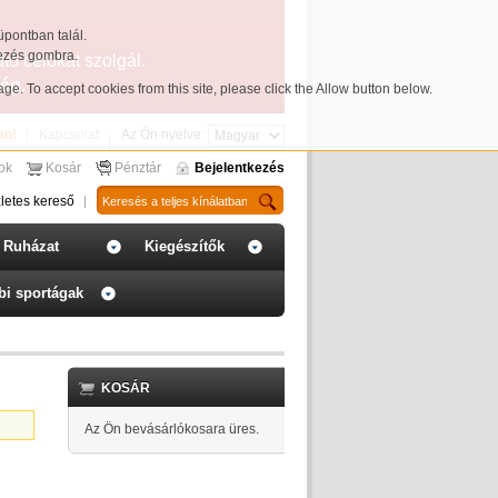
üpontban talál.
yezés gombra.
ató célokat szolgál.
ég.
page
. To accept cookies from this site, please click the Allow button below.
an!
Kapcsolat
Az Ön nyelve:
sok
Kosár
Pénztár
Bejelentkezés
letes kereső
Ruházat
Kiegészítők
bi sportágak
KOSÁR
Az Ön bevásárlókosara üres.