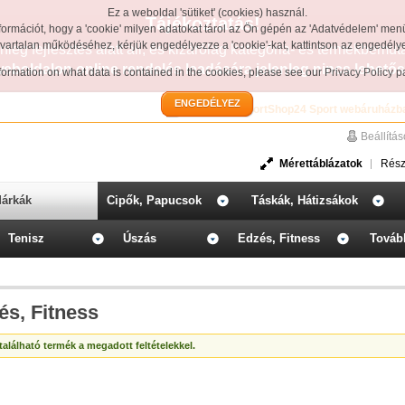
Ez a weboldal 'sütiket' (cookies) használ.
Tájékoztatás!
formációt, hogy a 'cookie' milyen adatokat tárol az Ön gépén az 'Adatvédelem' men
avartalan működéséhez, kérjük engedélyezze a 'cookie'-kat, kattintson az engedél
leg fejlesztés alatt áll, és kizárólag kategória- és termékbemut
weboldalon online rendelés leadására jelenleg nincs lehetős
information on what data is contained in the cookies, please see our
Privacy Policy 
ENGEDÉLYEZ
Üdvözöljük a SportShop24 Sport webáruházb
Beállítá
Mérettáblázatok
Rész
árkák
Cipők, Papucsok
Táskák, Hátizsákok
Tenisz
Úszás
Edzés, Fitness
Továb
és, Fitness
alálható termék a megadott feltételekkel.