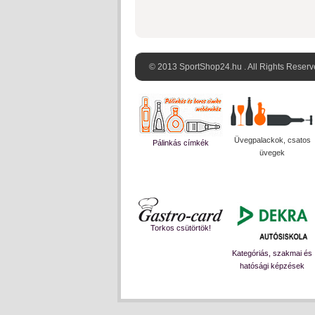
© 2013 SportShop24.hu . All Rights Reserv
Üvegpalackok, csatos
Pálinkás címkék
üvegek
Torkos csütörtök!
Kategóriás, szakmai és
hatósági képzések