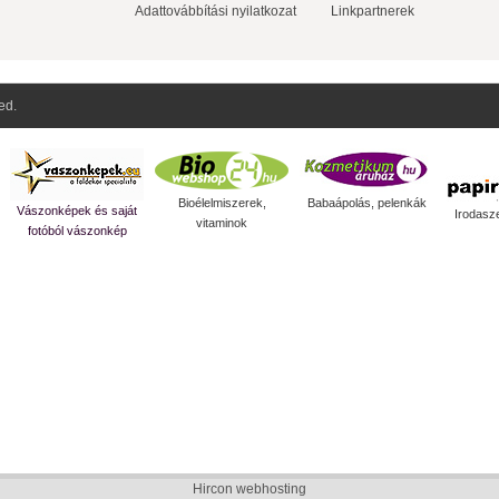
Adattovábbítási nyilatkozat
Linkpartnerek
ed.
Bioélelmiszerek,
Babaápolás, pelenkák
Vászonképek és saját
Irodasz
vitaminok
fotóból vászonkép
Hircon webhosting