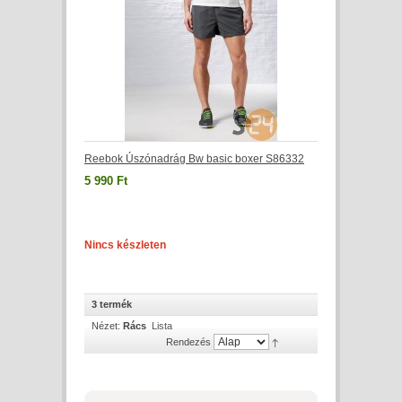
Reebok Úszónadrág Bw basic boxer S86332
5 990 Ft
Nincs készleten
3 termék
Nézet:
Rács
Lista
Rendezés