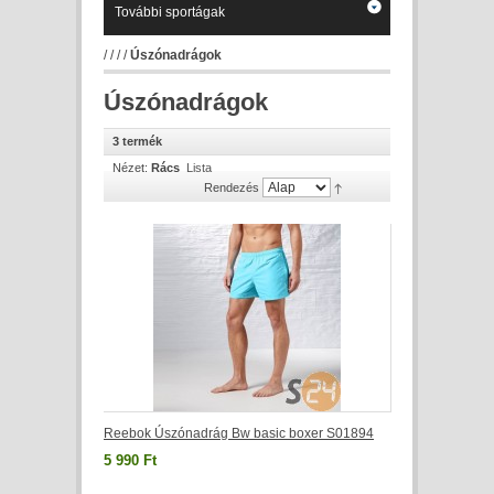
További sportágak
/
/
/
/
Úszónadrágok
Úszónadrágok
3 termék
Nézet:
Rács
Lista
Rendezés
Reebok Úszónadrág Bw basic boxer S01894
5 990 Ft