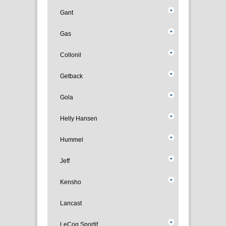
Gant
Gas
Collonil
Getback
Gola
Helly Hansen
Hummel
Jeff
Kensho
Lancast
LeCoq Sportif