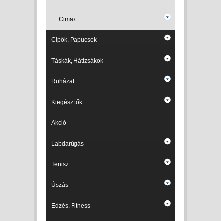
Cimax
Cipők, Papucsok
Táskák, Hátizsákok
Ruházat
Kiegészítők
Akció
Labdarúgás
Tenisz
Úszás
Edzés, Fitness