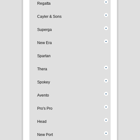
Regatta
Cayler & Sons
Superga
New Era
Spartan
Thera
Spokey
Avento
Pro's Pro
Head
New Port