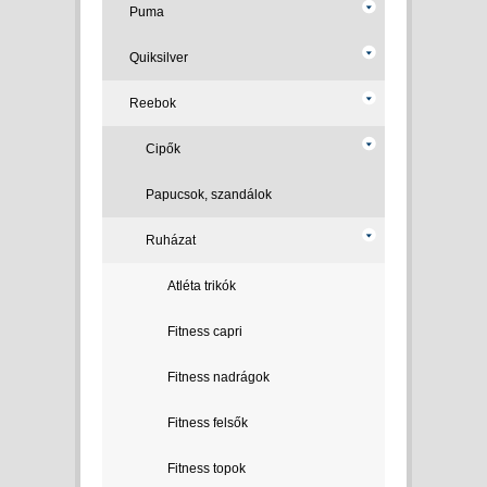
Puma
Quiksilver
Reebok
Cipők
Papucsok, szandálok
Ruházat
Atléta trikók
Fitness capri
Fitness nadrágok
Fitness felsők
Fitness topok