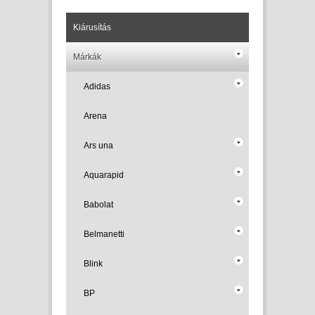
Kiárusítás
Márkák
Adidas
Arena
Ars una
Aquarapid
Babolat
Belmanetti
Blink
BP