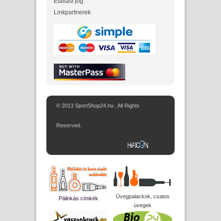
Elállási jog
Linkpartnerek
© 2013 SportShop24.hu . All Rights
Reserved.
Üvegpalackok, csatos
Pálinkás címkék
üvegek