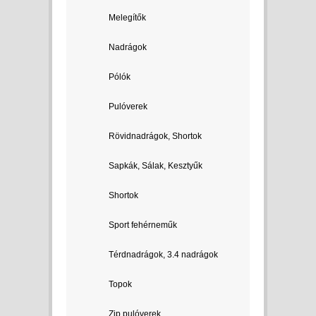
Melegítők
Nadrágok
Pólók
Pulóverek
Rövidnadrágok, Shortok
Sapkák, Sálak, Kesztyűk
Shortok
Sport fehérneműk
Térdnadrágok, 3.4 nadrágok
Topok
Zip pulóverek