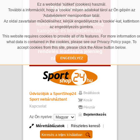
Ez a weboldal 'sütiket' (cookies) használ.
Tájékoztatás!
További a információt, hogy a 'cookie' milyen adatokat tárol az Ön gépén az
'Adatvédelem' menüpontban talál.
Ez a weboldal jelenleg
Az oldal zavartalan működéséhez, kérjük engedélyezze a 'cookie'-kat, kattintson
fejlesztés alatt áll, és kizárólag
az engedélyezés gombra.
kategória- és termékbemutató
This website requires cookies to provide all of its features. For more information o
célokat szolgál.
what data is contained in the cookies, please see our
Privacy Policy page
. To
A weboldalon online
accept cookies from this site, please click the Allow button below.
rendelés leadására jelenleg
nincs lehetőség.
ENGEDÉLYEZ
Beállítások
Üdvözöljük a SportShop24
Sport webáruházban!
Kosár
Kapcsolat
Pénztár
Bejelentkezés
Az Ön nyelve:
Mérettáblázatok
Részletes kereső