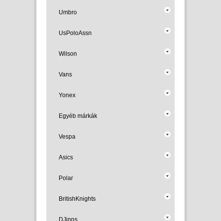
Umbro
UsPoloAssn
Wilson
Vans
Yonex
Egyéb márkák
Vespa
Asics
Polar
BritishKnights
DJinns