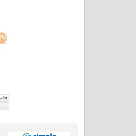
k
nként