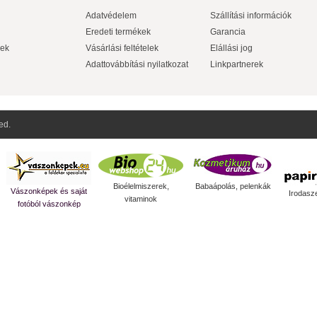
Adatvédelem
Szállítási információk
Eredeti termékek
Garancia
ek
Vásárlási feltételek
Elállási jog
Adattovábbítási nyilatkozat
Linkpartnerek
ed.
Bioélelmiszerek,
Babaápolás, pelenkák
Vászonképek és saját
Irodasz
vitaminok
fotóból vászonkép