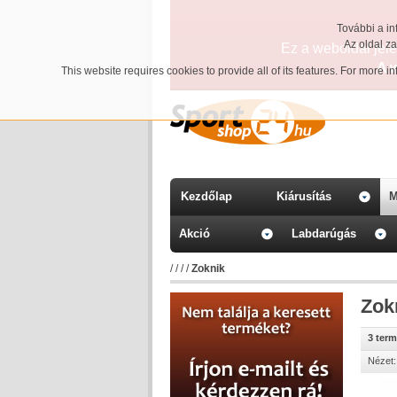
További a in
Az oldal z
Ez a weboldal jelen
A 
This website requires cookies to provide all of its features. For more 
Kezdőlap
Kiárusítás
M
Akció
Labdarúgás
/
/
/
/
Zoknik
Zok
3 ter
Nézet: