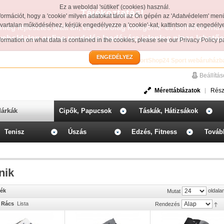
Ez a weboldal 'sütiket' (cookies) használ.
Tájékoztatás!
formációt, hogy a 'cookie' milyen adatokat tárol az Ön gépén az 'Adatvédelem' men
avartalan működéséhez, kérjük engedélyezze a 'cookie'-kat, kattintson az engedél
leg fejlesztés alatt áll, és kizárólag kategória- és termékbemut
weboldalon online rendelés leadására jelenleg nincs lehetős
information on what data is contained in the cookies, please see our
Privacy Policy 
ENGEDÉLYEZ
Üdvözöljük a SportShop24 Sport webáruházb
Beállítá
Mérettáblázatok
Rész
árkák
Cipők, Papucsok
Táskák, Hátizsákok
Tenisz
Úszás
Edzés, Fitness
Továb
nik
mék
oldala
Mutat
Rács
Lista
Rendezés