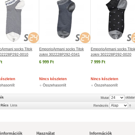
oArmani socks Titok
EmporioArmani socks Titok
EmporioArmani socks Tito
302228P292-0010
zokni 302228P292-0341
zokni 302228P292-0020
Ft
6 999 Ft
7 999 Ft
készleten
Nincs készleten
Nincs készleten
ehasonlít
Összehasonlít
Összehasonlít
mék
oldala
Mutat
Rács
Lista
Rendezés
 információk
Használat
Információk