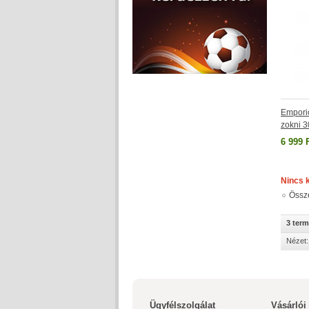
Empori
zokni 
6 999 
Nincs 
Össz
3 ter
Nézet:
Ügyfélszolgálat
Vásárlói