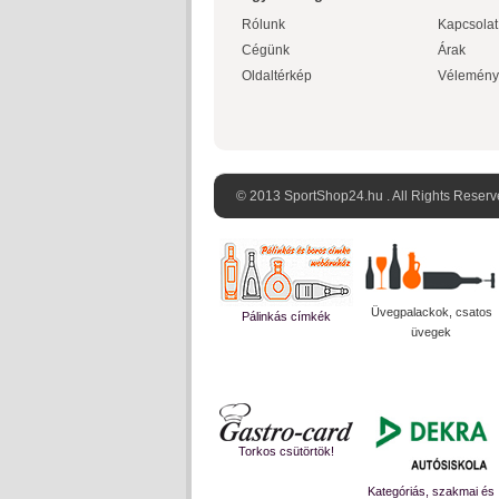
Rólunk
Kapcsolat
Cégünk
Árak
Oldaltérkép
Vélemény
© 2013 SportShop24.hu . All Rights Reserv
Üvegpalackok, csatos
Pálinkás címkék
üvegek
Torkos csütörtök!
Kategóriás, szakmai és