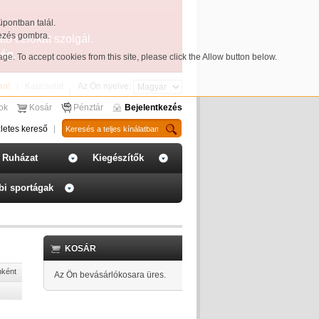
üpontban talál.
yezés gombra.
ató célokat szolgál.
ég.
page
. To accept cookies from this site, please click the Allow button below.
an!
Kapcsolat
Az Ön nyelve:
sok
Kosár
Pénztár
Bejelentkezés
letes kereső
Ruházat
Kiegészítők
bi sportágak
KOSÁR
nként
Az Ön bevásárlókosara üres.