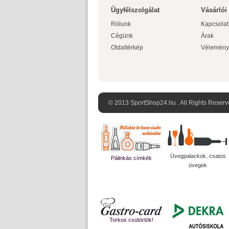
Ügyfélszolgálat
Vásárlói
Rólunk
Kapcsolat
Cégünk
Árak
Oldaltérkép
Vélemény
© 2013 SportShop24.hu . All Rights Reserv
Üvegpalackok, csatos
Pálinkás címkék
üvegek
Torkos csütörtök!