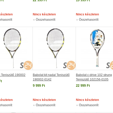
 Ft
22 999 Ft
19 999 Ft
készleten
Nincs készleten
Nincs készleten
ehasonlít
Összehasonlít
Összehasonlít
t Teniszütő 190002
Babolat kit nadal Teniszütő
Babolat c-drive 102 strung
190002-0142
Teniszütő 102156-0105
Ft
9 999 Ft
22 999 Ft
készleten
Nincs készleten
Nincs készleten
ehasonlít
Összehasonlít
Összehasonlít