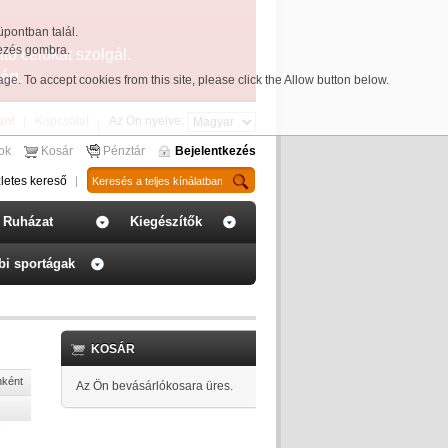
üpontban talál.
yezés gombra.
ató célokat szolgál.
ég.
page
. To accept cookies from this site, please click the Allow button below.
an!
Kapcsolat
Az Ön nyelve:
sok
Kosár
Pénztár
Bejelentkezés
letes kereső
Ruházat
Kiegészítők
bi sportágak
KOSÁR
nként
Az Ön bevásárlókosara üres.