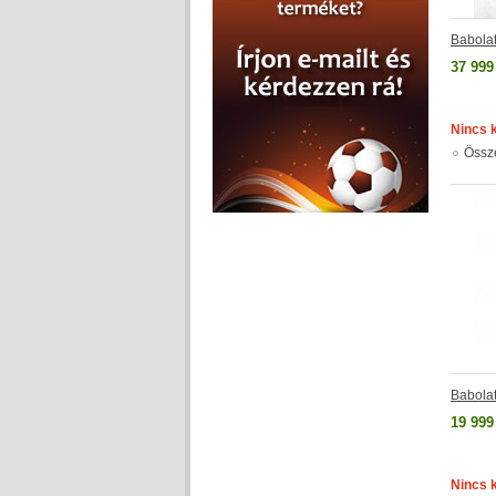
Babola
37 999
Nincs 
Össz
Babola
19 999
Nincs 