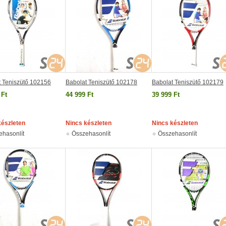
t Teniszütő 102156
Babolat Teniszütő 102178
Babolat Teniszütő 102179
 Ft
44 999 Ft
39 999 Ft
készleten
Nincs készleten
Nincs készleten
ehasonlít
Összehasonlít
Összehasonlít