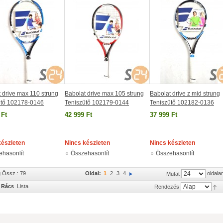
 drive max 110 strung
Babolat drive max 105 strung
Babolat drive z mid strung
ütő 102178-0146
Teniszütő 102179-0144
Teniszütő 102182-0136
 Ft
42 999 Ft
37 999 Ft
készleten
Nincs készleten
Nincs készleten
ehasonlít
Összehasonlít
Összehasonlít
g Össz.: 79
Oldal:
1
2
3
4
oldala
Mutat
Rács
Lista
Rendezés