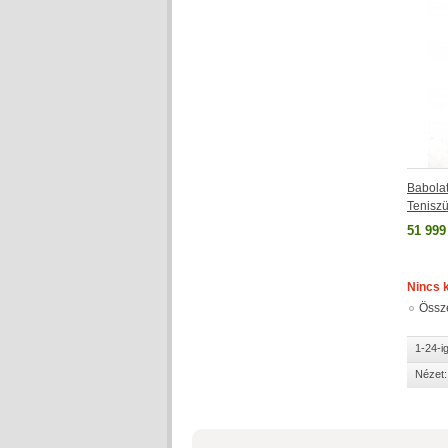
Babolat
Tenisz
51 999
Nincs 
Össz
1-24-i
Nézet: