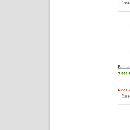
Össz
Babola
7 999 
Nincs 
Össz