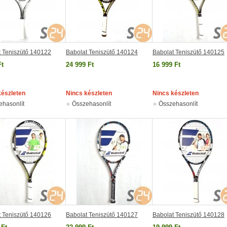
t Teniszütő 140122
Babolat Teniszütő 140124
Babolat Teniszütő 140125
Ft
24 999 Ft
16 999 Ft
készleten
Nincs készleten
Nincs készleten
ehasonlít
Összehasonlít
Összehasonlít
t Teniszütő 140126
Babolat Teniszütő 140127
Babolat Teniszütő 140128