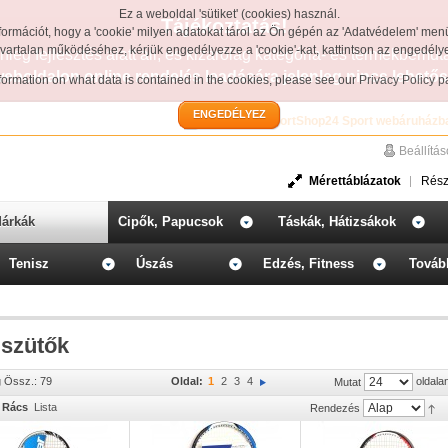
Ez a weboldal 'sütiket' (cookies) használ.
Tájékoztatás!
formációt, hogy a 'cookie' milyen adatokat tárol az Ön gépén az 'Adatvédelem' men
avartalan működéséhez, kérjük engedélyezze a 'cookie'-kat, kattintson az engedél
leg fejlesztés alatt áll, és kizárólag kategória- és termékbemut
weboldalon online rendelés leadására jelenleg nincs lehetős
information on what data is contained in the cookies, please see our
Privacy Policy 
ENGEDÉLYEZ
Üdvözöljük a SportShop24 Sport webáruházb
Beállítá
Mérettáblázatok
Rész
árkák
Cipők, Papucsok
Táskák, Hátizsákok
Tenisz
Úszás
Edzés, Fitness
Továb
iszütők
g Össz.: 79
Oldal:
1
2
3
4
oldala
Mutat
Rács
Lista
Rendezés