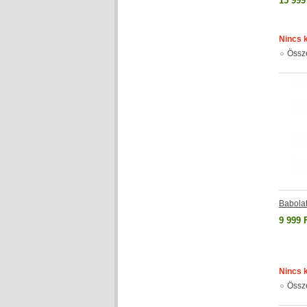
15 999
Nincs 
Össz
Babola
9 999 
Nincs 
Össz