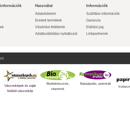
 információk
Használat
Információk
Adatvédelem
Szállítási információk
Eredeti termékek
Garancia
ek
Vásárlási feltételek
Elállási jog
Adattovábbítási nyilatkozat
Linkpartnerek
ed.
Bioélelmiszerek,
Babaápolás, pelenkák
Vászonképek és saját
Irodasz
vitaminok
fotóból vászonkép