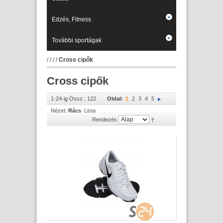
Edzés, Fitness
További sportágak
/
/
/
/
Cross cipők
Cross cipők
1-24-ig Össz.: 122
Oldal:
1
2
3
4
5
Nézet:
Rács
Lista
Rendezés