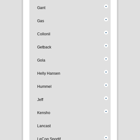
Gant
Gas
Collonil
Getback
Gola
Helly Hansen
Hummel
Jeff
Kensho
Lancast
LeCoq Sportif