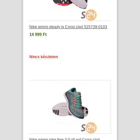
Nike wmns steady ix Cross cipö 525739-0103
14 999 Ft
Nincs készleten
Nike wmns nike free 3.0 v5 ext Cross cipö