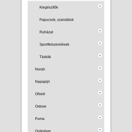
Kiegészítők
Papucsok, szandálok
Ruházat
Sportfelszerelések
Táskák
Norah
Napapijri
ONeill
Oxbow
Puma
Quiksilver