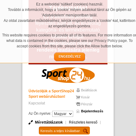
Ez a weboldal 'sütiket' (cookies) használ.
Tájékoztatás!
További a információt, hogy a 'cookie' milyen adatokat tárol az Ön gépén az
'Adatvédelem' menüpontban talál.
Ez a weboldal jelenleg
Az oldal zavartalan működéséhez, kérjük engedélyezze a 'cookie'-kat, kattintson
fejlesztés alatt áll, és kizárólag
az engedélyezés gombra.
kategória- és termékbemutató
This website requires cookies to provide all of its features. For more information o
célokat szolgál.
what data is contained in the cookies, please see our
Privacy Policy page
. To
A weboldalon online
accept cookies from this site, please click the Allow button below.
rendelés leadására jelenleg
nincs lehetőség.
ENGEDÉLYEZ
Beállítások
Üdvözöljük a SportShop24
Sport webáruházban!
Kosár
Kapcsolat
Pénztár
Bejelentkezés
Az Ön nyelve:
Mérettáblázatok
Részletes kereső