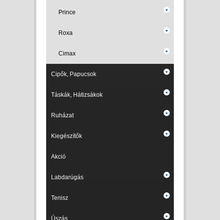
Prince
Roxa
Cimax
Cipők, Papucsok
Táskák, Hátizsákok
Ruházat
Kiegészítők
Akció
Labdarúgás
Tenisz
Úszás