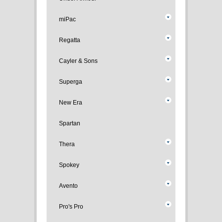
miPac
Regatta
Cayler & Sons
Superga
New Era
Spartan
Thera
Spokey
Avento
Pro's Pro