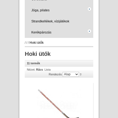
Jóga, pilates
Strandkellékek, vízijátékok
Kerékpározás
/
/
/
Hoki ütők
Hoki ütők
11 termék
Nézet:
Rács
Lista
Rendezés