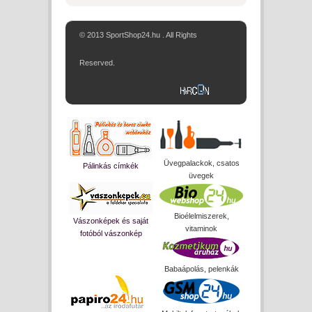
© 2013 SportShop24.hu . All Rights
Reserved.
Üvegpalackok, csatos
Pálinkás címkék
üvegek
Bioélelmiszerek,
Vászonképek és saját
vitaminok
fotóból vászonkép
Babaápolás, pelenkák