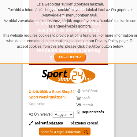
Ez a weboldal 'sütiket' (cookies) használ.
Tájékoztatás!
További a információt, hogy a 'cookie' milyen adatokat tárol az Ön gépén az
'Adatvédelem' menüpontban talál.
Ez a weboldal jelenleg
Az oldal zavartalan működéséhez, kérjük engedélyezze a 'cookie'-kat, kattintson
fejlesztés alatt áll, és kizárólag
az engedélyezés gombra.
kategória- és termékbemutató
This website requires cookies to provide all of its features. For more information o
célokat szolgál.
what data is contained in the cookies, please see our
Privacy Policy page
. To
A weboldalon online
accept cookies from this site, please click the Allow button below.
rendelés leadására jelenleg
nincs lehetőség.
ENGEDÉLYEZ
Beállítások
Üdvözöljük a SportShop24
Sport webáruházban!
Kosár
Kapcsolat
Pénztár
Bejelentkezés
Az Ön nyelve:
Mérettáblázatok
Részletes kereső