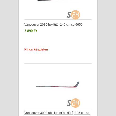
Vancouver 2030 hokiütő, 145 cm sc-6650
3 890 Ft
Nincs készleten
Vancouver 3000 abs junior hokiütő, 125 cm sc-