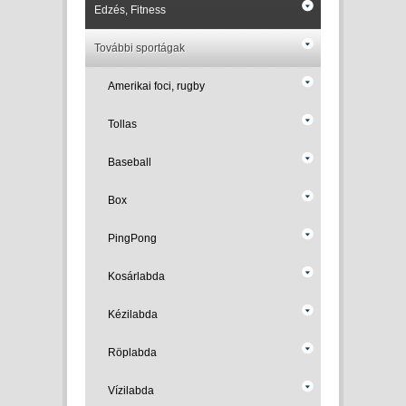
Edzés, Fitness
További sportágak
Amerikai foci, rugby
Tollas
Baseball
Box
PingPong
Kosárlabda
Kézilabda
Röplabda
Vízilabda