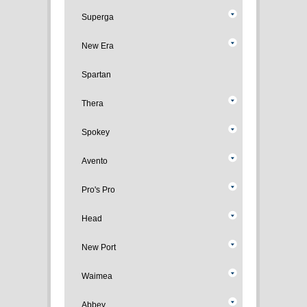
Superga
New Era
Spartan
Thera
Spokey
Avento
Pro's Pro
Head
New Port
Waimea
Abbey