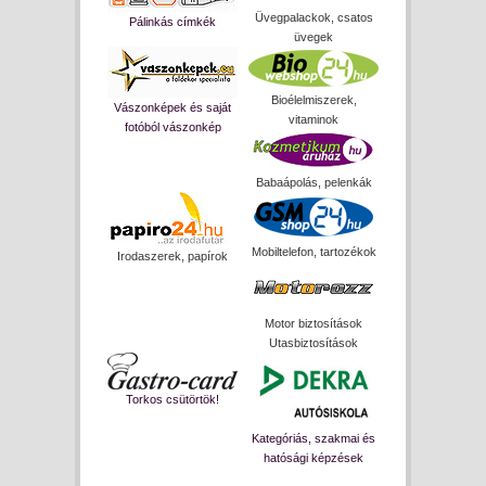
Üvegpalackok, csatos
Pálinkás címkék
üvegek
Bioélelmiszerek,
Vászonképek és saját
vitaminok
fotóból vászonkép
Babaápolás, pelenkák
Mobiltelefon, tartozékok
Irodaszerek, papírok
Motor biztosítások
Utasbiztosítások
Torkos csütörtök!
Kategóriás, szakmai és
hatósági képzések