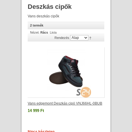
Deszkás cipők
Vans deszkás cipők
2 termék
Nézet:
Rács
Lista
Rendezés
Vans edgemont Deszkás cipö VNJ66HL-0BUB
14 999 Ft
Nincs készleten