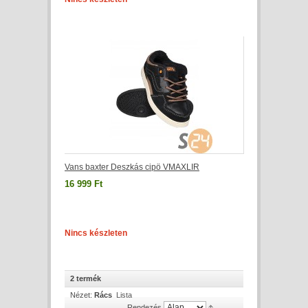
Vans baxter Deszkás cipö VMAXLIR
16 999 Ft
Nincs készleten
2 termék
Nézet:
Rács
Lista
Rendezés