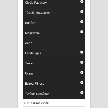
Cipők, Papucsok
Táskák, Hátizsákok
Ruházat
Kiegészítők
Akció
Labdarúgás
Tenisz
Úszás
Edzés, Fitness
További sportágak
/
/
/
/
Deszkás cipők