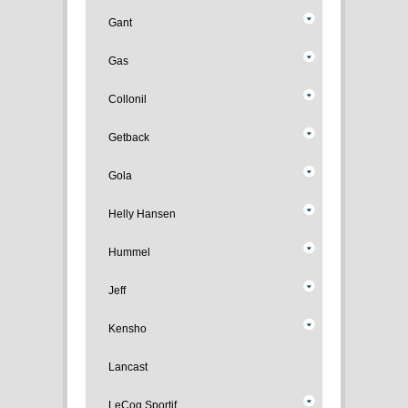
Gant
Gas
Collonil
Getback
Gola
Helly Hansen
Hummel
Jeff
Kensho
Lancast
LeCoq Sportif