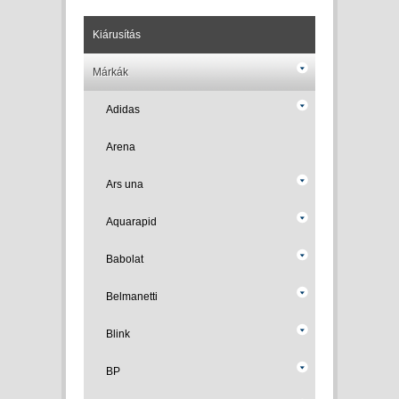
Kiárusítás
Márkák
Adidas
Arena
Ars una
Aquarapid
Babolat
Belmanetti
Blink
BP