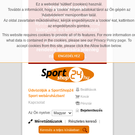
Ez a weboldal 'sütiket' (cookies) használ.
Tájékoztatás!
További a információt, hogy a 'cookie' milyen adatokat tárol az Ön gépén az
'Adatvédelem' menüpontban talál.
Ez a weboldal jelenleg
Az oldal zavartalan működéséhez, kérjük engedélyezze a 'cookie'-kat, kattintson
fejlesztés alatt áll, és kizárólag
az engedélyezés gombra.
kategória- és termékbemutató
This website requires cookies to provide all of its features. For more information o
célokat szolgál.
what data is contained in the cookies, please see our
Privacy Policy page
. To
A weboldalon online
accept cookies from this site, please click the Allow button below.
rendelés leadására jelenleg
nincs lehetőség.
ENGEDÉLYEZ
Beállítások
Üdvözöljük a SportShop24
Sport webáruházban!
Kosár
Kapcsolat
Pénztár
Bejelentkezés
Az Ön nyelve:
Mérettáblázatok
Részletes kereső