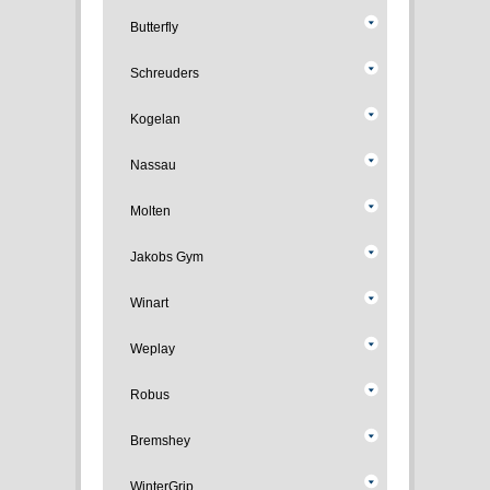
Butterfly
Schreuders
Kogelan
Nassau
Molten
Jakobs Gym
Winart
Weplay
Robus
Bremshey
WinterGrip