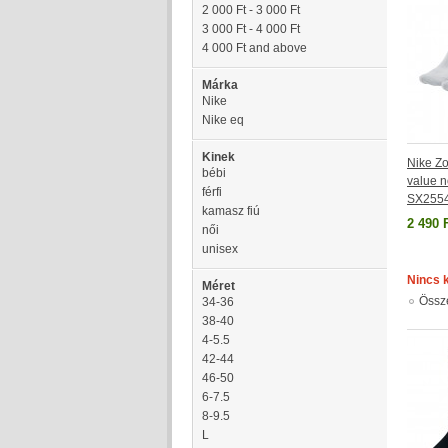
2 000 Ft
-
3 000 Ft
3 000 Ft
-
4 000 Ft
4 000 Ft
and above
Márka
Nike
Nike eq
Kinek
Nike Zo
bébi
value n
férfi
SX255
kamasz fiú
2 490 
női
unisex
Nincs 
Méret
Össz
34-36
38-40
4-5.5
42-44
46-50
6-7.5
8-9.5
L