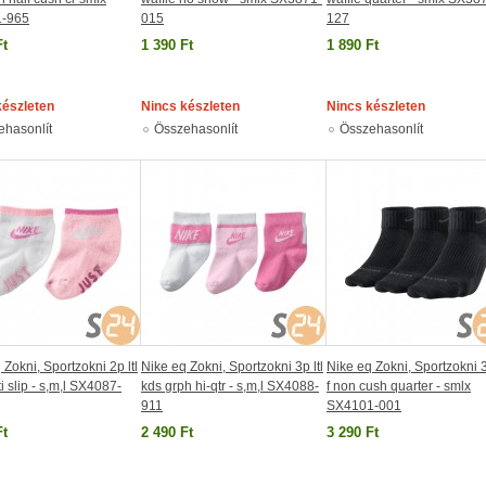
-965
015
127
Ft
1 390 Ft
1 890 Ft
készleten
Nincs készleten
Nincs készleten
ehasonlít
Összehasonlít
Összehasonlít
 Zokni, Sportzokni 2p ltl
Nike eq Zokni, Sportzokni 3p ltl
Nike eq Zokni, Sportzokni 
i slip - s,m,l SX4087-
kds grph hi-qtr - s,m,l SX4088-
f non cush quarter - smlx
911
SX4101-001
Ft
2 490 Ft
3 290 Ft