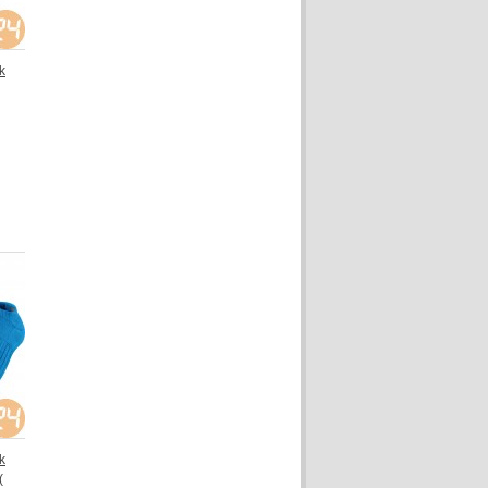
k
k
(