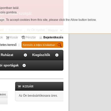
üpontban talál.
yezés gombra.
ató célokat szolgál.
ég.
page
. To accept cookies from this site, please click the Allow button below.
an!
Kapcsolat
Az Ön nyelve:
sok
Kosár
Pénztár
Bejelentkezés
letes kereső
Ruházat
Kiegészítők
bi sportágak
KOSÁR
nként
Az Ön bevásárlókosara üres.