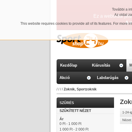
További a in
Az oldal z
Ez a weboldal jelen
A 
This website requires cookies to provide all of its features. For more 
Kezdőlap
Kiárusítás
M
Akció
Labdarúgás
/
/
/
/
Zoknik, Sportzoknik
Zok
SZŰRÉS
SZŰKÍTETT NÉZET
1-24-i
Ár
Nézet:
0 Ft
-
1 000 Ft
1 000 Ft
-
2 000 Ft