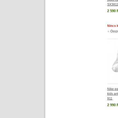
SX3811
2 590 
Nincs 
Össz
Nike eq
kids ant
911
2 990 