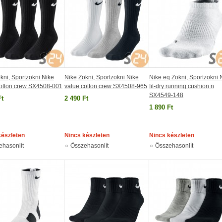
kni, Sportzokni Nike
Nike Zokni, Sportzokni Nike
Nike eq Zokni, Sportzokni 
cotton crew SX4508-001
value cotton crew SX4508-965
fit-dry running cushion n
SX4549-148
Ft
2 490 Ft
1 890 Ft
készleten
Nincs készleten
Nincs készleten
ehasonlít
Összehasonlít
Összehasonlít