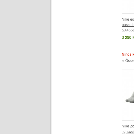
Nike eq
basketb
SX466
3 290 
Nincs 
Össz
Nike Zo
lightwe