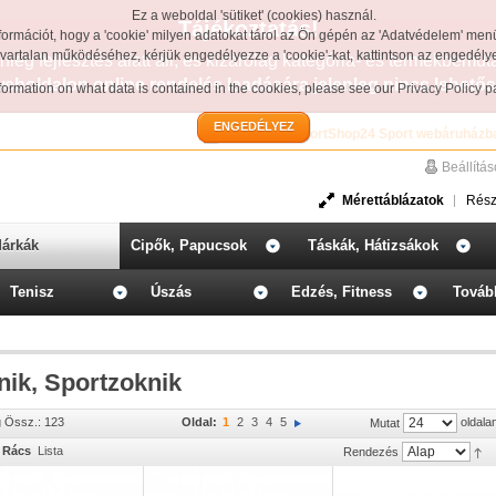
Ez a weboldal 'sütiket' (cookies) használ.
Tájékoztatás!
formációt, hogy a 'cookie' milyen adatokat tárol az Ön gépén az 'Adatvédelem' men
avartalan működéséhez, kérjük engedélyezze a 'cookie'-kat, kattintson az engedél
leg fejlesztés alatt áll, és kizárólag kategória- és termékbemut
weboldalon online rendelés leadására jelenleg nincs lehetős
information on what data is contained in the cookies, please see our
Privacy Policy 
ENGEDÉLYEZ
Üdvözöljük a SportShop24 Sport webáruházb
Beállítá
Mérettáblázatok
Rész
árkák
Cipők, Papucsok
Táskák, Hátizsákok
Tenisz
Úszás
Edzés, Fitness
Továb
nik, Sportzoknik
g Össz.: 123
Oldal:
1
2
3
4
5
oldala
Mutat
Rács
Lista
Rendezés