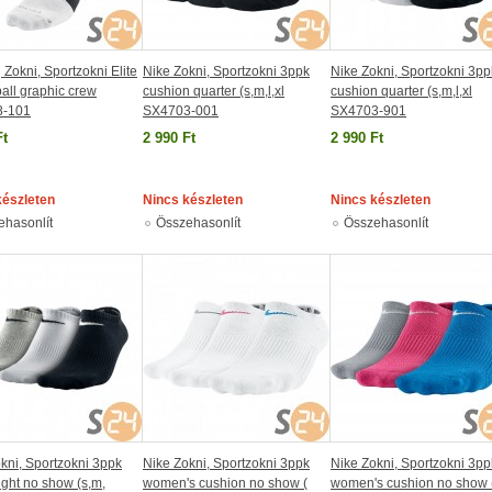
 Zokni, Sportzokni Elite
Nike Zokni, Sportzokni 3ppk
Nike Zokni, Sportzokni 3pp
all graphic crew
cushion quarter (s,m,l,xl
cushion quarter (s,m,l,xl
8-101
SX4703-001
SX4703-901
Ft
2 990 Ft
2 990 Ft
készleten
Nincs készleten
Nincs készleten
ehasonlít
Összehasonlít
Összehasonlít
kni, Sportzokni 3ppk
Nike Zokni, Sportzokni 3ppk
Nike Zokni, Sportzokni 3pp
ight no show (s,m,
women's cushion no show (
women's cushion no show 