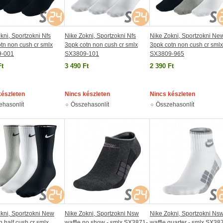
kni, Sportzokni Nfs
Nike Zokni, Sportzokni Nfs
Nike Zokni, Sportzokni Ne
tn non cush cr smlx
3ppk cotn non cush cr smlx
3ppk cotn non cush cr smlx
9-001
SX3809-101
SX3809-965
Ft
3 490 Ft
2 390 Ft
készleten
Nincs készleten
Nincs készleten
ehasonlít
Összehasonlít
Összehasonlít
kni, Sportzokni New
Nike Zokni, Sportzokni Nsw
Nike Zokni, Sportzokni Ns
n half cush cr smlx
waffle no show - smlx SX3871-
waffle quarter - smlx SX38