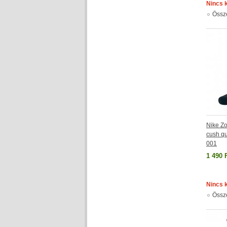
Nincs 
Össz
Nike Zo
cush qu
001
1 490 
Nincs 
Össz