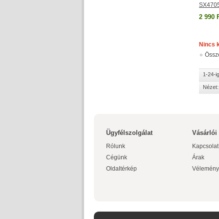
SX470
2 990 
Nincs 
Össz
1-24-i
Nézet:
Ügyfélszolgálat
Vásárlói
Rólunk
Kapcsolat
Cégünk
Árak
Oldaltérkép
Vélemény