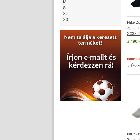
M
S
XL
XS
Nike Zo
3ppk co
SX380
3 490 
Nincs 
Össz
Nike Zo
3ppk ct