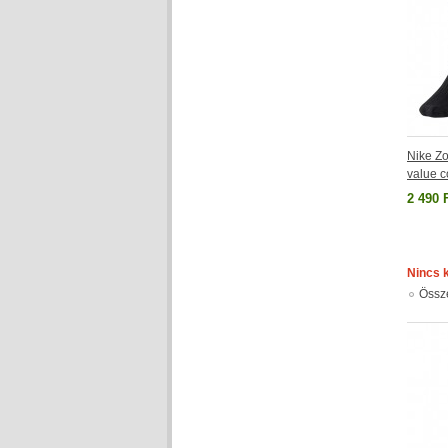
Nike Zo
value 
2 490 
Nincs 
Össz