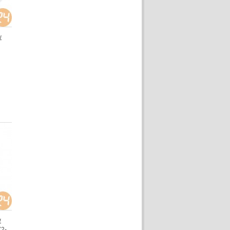
w
w
72-