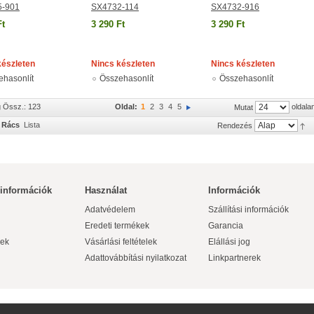
5-901
SX4732-114
SX4732-916
Ft
3 290 Ft
3 290 Ft
készleten
Nincs készleten
Nincs készleten
ehasonlít
Összehasonlít
Összehasonlít
g Össz.: 123
Oldal:
1
2
3
4
5
oldala
Mutat
Rács
Lista
Rendezés
 információk
Használat
Információk
Adatvédelem
Szállítási információk
Eredeti termékek
Garancia
ek
Vásárlási feltételek
Elállási jog
Adattovábbítási nyilatkozat
Linkpartnerek