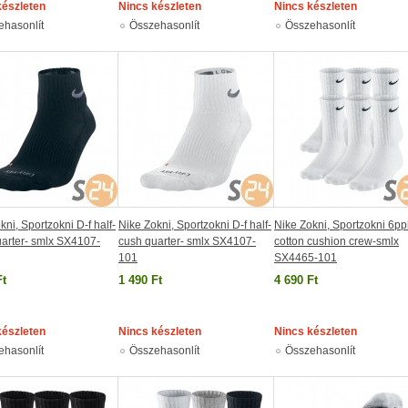
készleten
Nincs készleten
Nincs készleten
ehasonlít
Összehasonlít
Összehasonlít
kni, Sportzokni D-f half-
Nike Zokni, Sportzokni D-f half-
Nike Zokni, Sportzokni 6pp
arter- smlx SX4107-
cush quarter- smlx SX4107-
cotton cushion crew-smlx
101
SX4465-101
Ft
1 490 Ft
4 690 Ft
készleten
Nincs készleten
Nincs készleten
ehasonlít
Összehasonlít
Összehasonlít