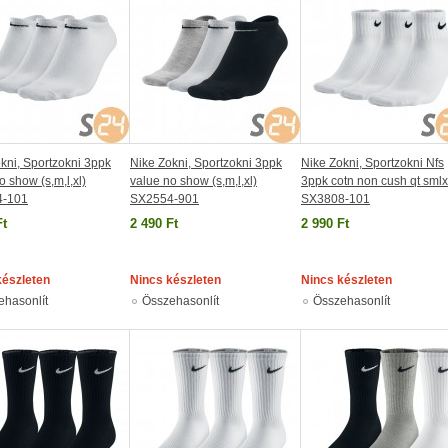
kni, Sportzokni 3ppk
Nike Zokni, Sportzokni 3ppk
Nike Zokni, Sportzokni Nfs
o show (s,m,l,xl)
value no show (s,m,l,xl)
3ppk cotn non cush qt smlx
4-101
SX2554-901
SX3808-101
Ft
2 490 Ft
2 990 Ft
készleten
Nincs készleten
Nincs készleten
ehasonlít
Összehasonlít
Összehasonlít