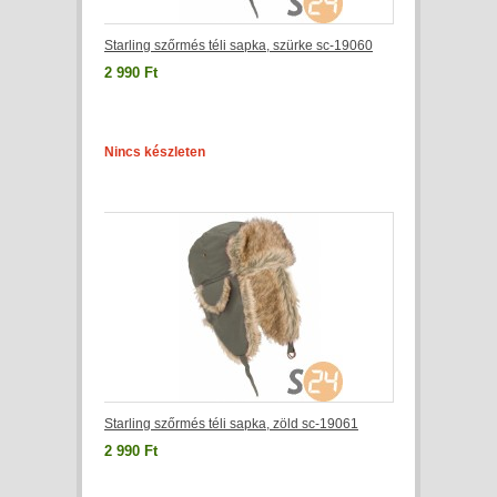
Starling szőrmés téli sapka, szürke sc-19060
2 990 Ft
Nincs készleten
Starling szőrmés téli sapka, zöld sc-19061
2 990 Ft