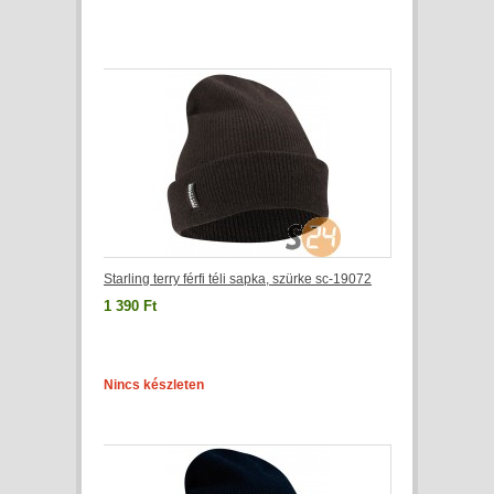
Starling terry férfi téli sapka, szürke sc-19072
1 390 Ft
Nincs készleten