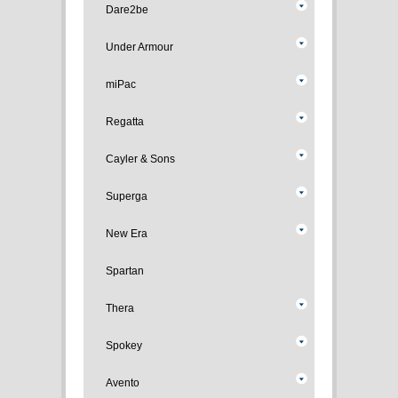
Dare2be
Under Armour
miPac
Regatta
Cayler & Sons
Superga
New Era
Spartan
Thera
Spokey
Avento