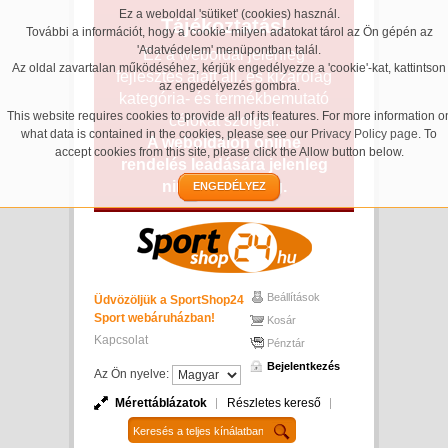
Ez a weboldal 'sütiket' (cookies) használ.
Tájékoztatás!
További a információt, hogy a 'cookie' milyen adatokat tárol az Ön gépén az
'Adatvédelem' menüpontban talál.
Ez a weboldal jelenleg
Az oldal zavartalan működéséhez, kérjük engedélyezze a 'cookie'-kat, kattintson
fejlesztés alatt áll, és kizárólag
az engedélyezés gombra.
kategória- és termékbemutató
This website requires cookies to provide all of its features. For more information o
célokat szolgál.
what data is contained in the cookies, please see our
Privacy Policy page
. To
A weboldalon online
accept cookies from this site, please click the Allow button below.
rendelés leadására jelenleg
nincs lehetőség.
ENGEDÉLYEZ
Beállítások
Üdvözöljük a SportShop24
Sport webáruházban!
Kosár
Kapcsolat
Pénztár
Bejelentkezés
Az Ön nyelve:
Mérettáblázatok
Részletes kereső