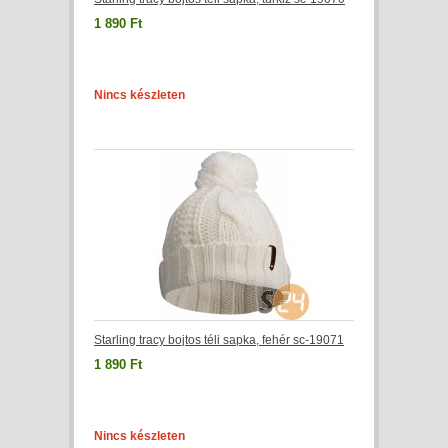
1 890 Ft
Nincs készleten
Starling tracy bojtos téli sapka, fehér sc-19071
1 890 Ft
Nincs készleten