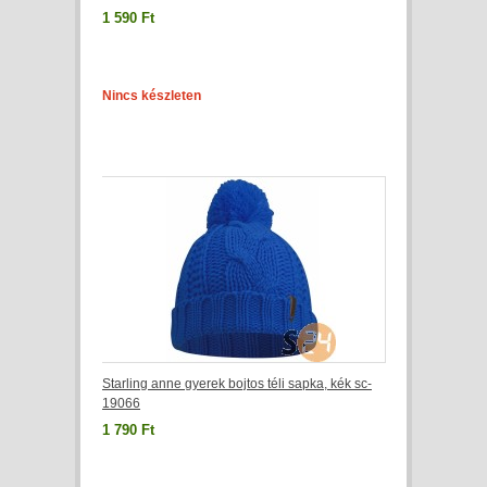
1 590 Ft
Nincs készleten
Starling anne gyerek bojtos téli sapka, kék sc-
19066
1 790 Ft