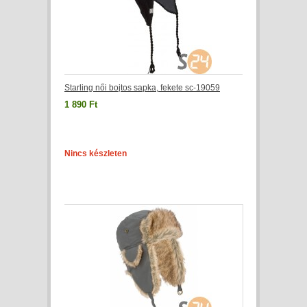
Starling női bojtos sapka, fekete sc-19059
1 890 Ft
Nincs készleten