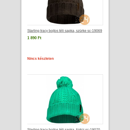
Starling tracy bojtos téli sapka, szürke sc-19069
1 890 Ft
Nincs készleten
Starling tracy bojtos téli sapka, türkiz sc-19070