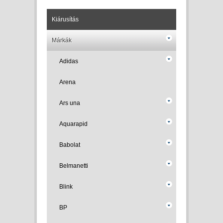
Kiárusítás
Márkák
Adidas
Arena
Ars una
Aquarapid
Babolat
Belmanetti
Blink
BP