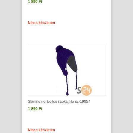
1 890 Ft
Nincs készleten
Starling női bojtos sapka, lila sc-19057
1 890 Ft
Nincs készleten