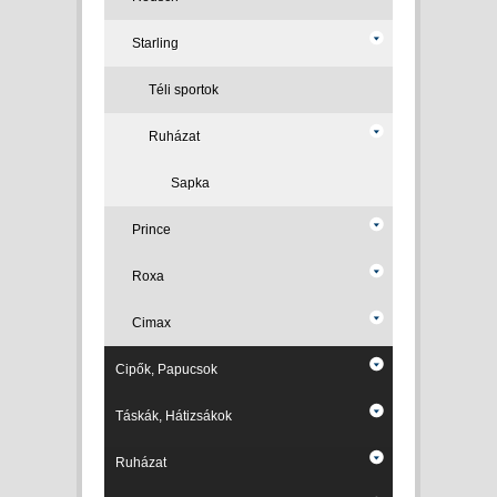
Starling
Téli sportok
Ruházat
Sapka
Prince
Roxa
Cimax
Cipők, Papucsok
Táskák, Hátizsákok
Ruházat