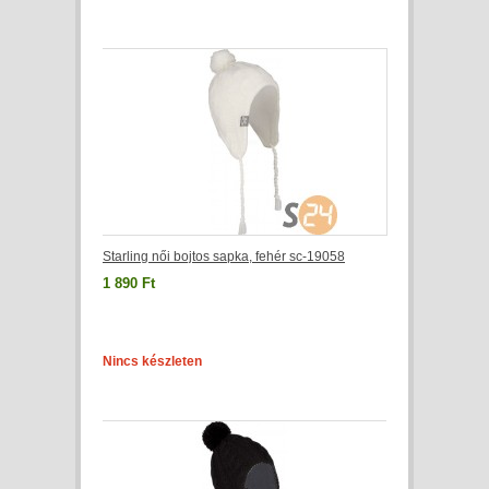
Starling női bojtos sapka, fehér sc-19058
1 890 Ft
Nincs készleten