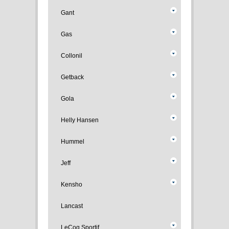
Gant
Gas
Collonil
Getback
Gola
Helly Hansen
Hummel
Jeff
Kensho
Lancast
LeCoq Sportif