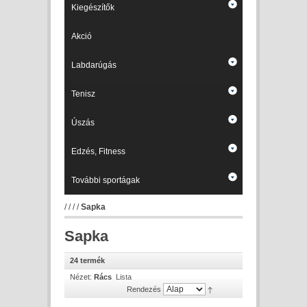
Kiegészítők
Akció
Labdarúgás
Tenisz
Úszás
Edzés, Fitness
További sportágak
/
/
/
/
Sapka
Sapka
24 termék
Nézet:
Rács
Lista
Rendezés